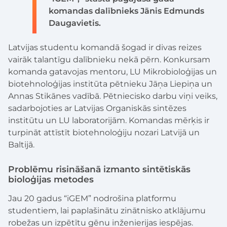
komandas dalībnieks Jānis Edmunds
Daugavietis.
Latvijas studentu komandā šogad ir divas reizes
vairāk talantīgu dalībnieku nekā pērn. Konkursam
komanda gatavojas mentoru, LU Mikrobioloģijas un
biotehnoloģijas institūta pētnieku Jāņa Liepiņa un
Annas Stikānes vadībā. Pētniecisko darbu viņi veiks,
sadarbojoties ar Latvijas Organiskās sintēzes
institūtu un LU laboratorijām. Komandas mērķis ir
turpināt attīstīt biotehnoloģiju nozari Latvijā un
Baltijā.
Problēmu risināšanā izmanto sintētiskās
bioloģijas metodes
Jau 20 gadus “iGEM” nodrošina platformu
studentiem, lai paplašinātu zinātnisko atklājumu
robežas un izpētītu gēnu inženierijas iespējas.