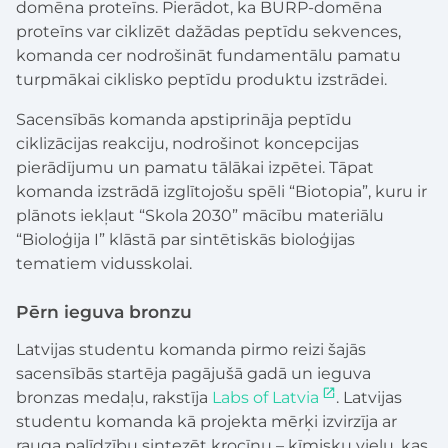
domēna proteīns. Pierādot, ka BURP-domēna
proteīns var ciklizēt dažādas peptīdu sekvences,
komanda cer nodrošināt fundamentālu pamatu
turpmākai ciklisko peptīdu produktu izstrādei.
Sacensībās komanda apstiprināja peptīdu
ciklizācijas reakciju, nodrošinot koncepcijas
pierādījumu un pamatu tālākai izpētei. Tāpat
komanda izstrādā izglītojošu spēli “Biotopia”, kuru ir
plānots iekļaut “Skola 2030” mācību materiālu
“Bioloģija I” klāstā par sintētiskās bioloģijas
tematiem vidusskolai.
Pērn ieguva bronzu
Latvijas studentu komanda pirmo reizi šajās
sacensībās startēja pagājušā gadā un ieguva
bronzas medaļu, rakstīja
Labs of Latvia
. Latvijas
studentu komanda kā projekta mērķi izvirzīja ar
rauga palīdzību sintezēt krocīnu – ķīmisku vielu, kas