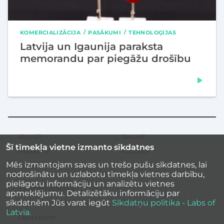
KOMERCIALIZĀCIJA
PASĀKUMI
TEHNOLOĢIJAS
Latvija un Igaunija paraksta
memorandu par piegāžu drošību
Aktuāli
Resursi
Sekundārā
Šī tīmekļa vietne izmanto sīkdatnes
izvēlne
Pasākumi
Kontakti
Mēs izmantojam savas un trešo pušu sīkdatnes, lai
Iedvesmas stāsti
nodrošinātu un uzlabotu tīmekļa vietnes darbību,
pielāgotu informāciju un analizētu vietnes
Sīkdatņu politika
apmeklējumu. Detalizētāku informāciju par
sīkdatnēm Jūs varat iegūt
Sīkdatņu politika - Labs of
Vietnes piekļūstamība
Latvia.
Lapas karte