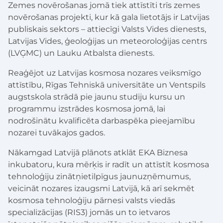
Zemes novērošanas jomā tiek attīstīti trīs zemes
novērošanas projekti, kur kā gala lietotājs ir Latvijas
publiskais sektors – attiecīgi Valsts Vides dienests,
Latvijas Vides, ģeoloģijas un meteoroloģijas centrs
(LVĢMC) un Lauku Atbalsta dienests.
Reaģējot uz Latvijas kosmosa nozares veiksmīgo
attīstību, Rīgas Tehniskā universitāte un Ventspils
augstskola strādā pie jaunu studiju kursu un
programmu izstrādes kosmosa jomā, lai
nodrošinātu kvalificēta darbaspēka pieejamību
nozarei tuvākajos gados.
Nākamgad Latvijā plānots atklāt EKA Biznesa
inkubatoru, kura mērķis ir radīt un attīstīt kosmosa
tehnoloģiju zinātņietilpīgus jaunuzņēmumus,
veicināt nozares izaugsmi Latvijā, kā arī sekmēt
kosmosa tehnoloģiju pārnesi valsts viedās
specializācijas (RIS3) jomās un to ietvaros