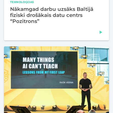
TEHNOLOĢIJAS
Nākamgad darbu uzsāks Baltijā
fiziski drošākais datu centrs
“Pozitrons”