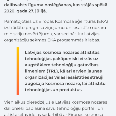
dalībvalsts līguma noslēgšanas, kas stājās spēkā
2020. gada 27. jūlijā.
Pamatojoties uz Eiropas Kosmosa aģentūras (EKA)
izstrādāto progresa ziņojumu un iesaistīto nozaru
ministriju novērtējumu, var secināt, ka Latvijas
organizāciju sekmes EKA programmās ir labas.
Latvijas kosmosa nozares attīstītās
tehnoloģijas pakāpeniski virzās uz
augstākiem tehnoloģiju gatavības
līmeņiem (TRL), kā arī arvien jaunas
organizācijas vēlas iesaistīties strauji
augošajā kosmosa nozarē, lai attīstītu
tehnoloģijas un produktus.
Vienlaikus pieredzējušie Latvijas kosmosa nozares
dalībnieki paplašina savu tehnoloģiju portfeli un
attīsta citas idejas sadarbībā ar Eiropas kosmosa