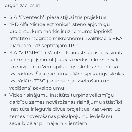
organizācijas ir:
SIA “Eventech”, piesaistījusi trīs projektus;
“RD Alfa Microelectronics” īsteno apjomīgu
projektu, kura mērķis ir uzņēmuma iepriekš
attīstīto integrēto mikroshēmu kvalifikācija EKA
prasībām līdz septītajam TRL;
SIA “VIRATEC” ir Ventspils augstskolas atvasināta
kompānija (spin-off), kuras mērķis ir komercializēt
un virzīt tirgū Ventspils augstskolas zinātniskās
izstrādnes. Šajā gadījumā – Ventspils augstskolas
izstrādāto TT&C (telemetrija, izsekošana un
vadīšana) pakalpojumu;
Vides risinājumu institūts turpina veiksmīgu
darbību zemes novērošanas risinājumu attīstībā.
Institūts ir ieguvis divus projektus, kas vērsti uz
zemes novērošanas pakalpojumu ieviešanu
sadarbībā ar pirmajiem klientiem.