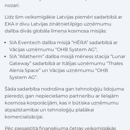
nozari.
Līdz šim veiksmīgākie Latvijas piemēri sadarbībā ar
EKA ir divu Latvijas zinātņietilpīgo uzņēmumu
dalība divās globāla līmeņa kosmosa misijās:
SIA Eventech dalība misijā “HĒRA” sadarbībā ar
Vācijas uzņēmumu “OHB System AG”;
SIA “Allatherm” dalība misijā mēness stacija “Lunar
Gateway” sadarbībā ar Itālijas uzņēmumu “Thales
Alenia Space” un Vācijas uzņēmumu “OHB
System AG”.
Šāda sadarbība nodrošina gan tehnoloģiju lidojuma
pieredzi, gan nepieciešamo partnerību ar lielajām
kosmosa korporācijām, kas ir būtiska uzņēmumu
atpazīstamībai un tehnoloģiju plašākai
komercializācijai.
Pēc piesaistītā finansējuma četras veiksmīgākās