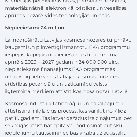
īstenotajās pētniecības nišās, piemēram, robotikā,
materiālzinātnē, elektronikā, pārtikas un veselības
aprūpes nozarē, vides tehnoloģijās un citās.
Nepieciešami 24 miljoni
Lai nodrošinātu Latvijas kosmosa nozares turpmāku
izaugsmi un pilnvērtīgi izmantotu EKA programmu
iespējas, kopējais nepieciešamais finansējuma
apmērs 2023. – 2027. gadam ir 24 000 000 eiro.
Nepietiekams finansējums EKA programmās
nelabvēlīgi ietekmēs Latvijas kosmosa nozares
attīstības potenciālu un uzticamību valsts
ilgtermiņa mērķiem attīstīt kosmosa nozari Latvijā.
Kosmosa industrijā tehnoloģiju un pakalpojumu
attīstīšana ir ilglaicīgs process, kas var ilgt no 7 līdz
pat 10 gadiem. Tas ietver dažādus izaicinājumus, bet
sekmīgas attīstības gaitā var nodrošināt būtisku
ieguldījumu tautsaimniecības virzībā uz augstāku