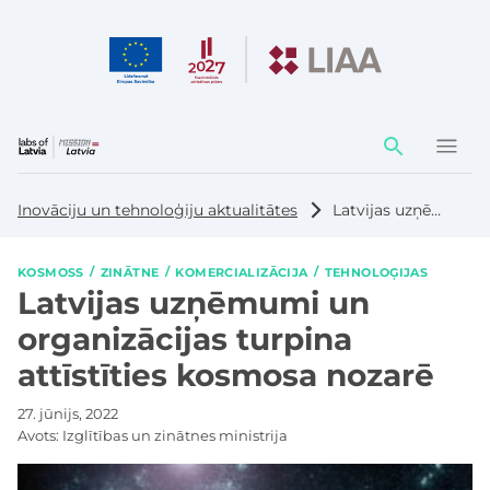
Darbības
elementi
Inovāciju un tehnoloģiju aktualitātes
Latvijas uzņēmumi un organizācijas turpina attīstīties kosmosa nozarē
KOSMOSS
ZINĀTNE
KOMERCIALIZĀCIJA
TEHNOLOĢIJAS
Latvijas uzņēmumi un
organizācijas turpina
attīstīties kosmosa nozarē
27. jūnijs, 2022
Avots:
Izglītības un zinātnes ministrija