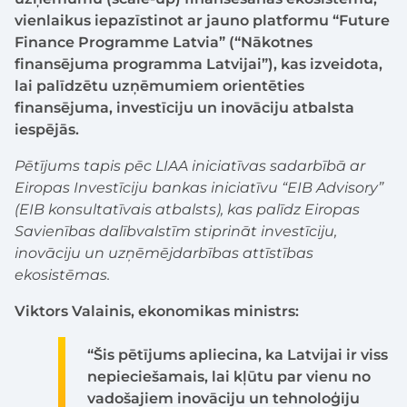
vienlaikus iepazīstinot ar jauno platformu “Future
Finance Programme Latvia” (“Nākotnes
finansējuma programma Latvijai”), kas izveidota,
lai palīdzētu uzņēmumiem orientēties
finansējuma, investīciju un inovāciju atbalsta
iespējās.
Pētījums tapis pēc LIAA iniciatīvas sadarbībā ar
Eiropas Investīciju bankas iniciatīvu “EIB Advisory”
(EIB konsultatīvais atbalsts), kas palīdz Eiropas
Savienības dalībvalstīm stiprināt investīciju,
inovāciju un uzņēmējdarbības attīstības
ekosistēmas.
Viktors Valainis, ekonomikas ministrs:
“Šis pētījums apliecina, ka Latvijai ir viss
nepieciešamais, lai kļūtu par vienu no
vadošajiem inovāciju un tehnoloģiju