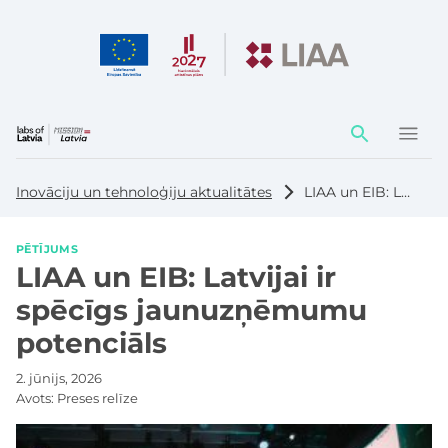
Darbības
elementi
Inovāciju un tehnoloģiju aktualitātes
LIAA un EIB: Latvijai ir spēcīgs jaunuzņēmumu potenciāls
PĒTĪJUMS
LIAA un EIB: Latvijai ir
spēcīgs jaunuzņēmumu
potenciāls
2. jūnijs, 2026
Avots:
Preses relīze