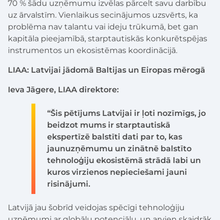
70 % šādu uzņēmumu izvēlas pārcelt savu darbību
uz ārvalstīm. Vienlaikus secinājumos uzsvērts, ka
problēma nav talantu vai ideju trūkumā, bet gan
kapitāla pieejamībā, starptautiskās konkurētspējas
instrumentos un ekosistēmas koordinācijā.
LIAA: Latvijai jādomā Baltijas un Eiropas mērogā
Ieva Jāgere, LIAA direktore:
“Šis pētījums Latvijai ir ļoti nozīmīgs, jo
beidzot mums ir starptautiskā
ekspertīzē balstīti dati par to, kas
jaunuzņēmumu un zinātnē balstīto
tehnoloģiju ekosistēmā strādā labi un
kuros virzienos nepieciešami jauni
risinājumi.
Latvijā jau šobrīd veidojas spēcīgi tehnoloģiju
uzņēmumi ar globālu potenciālu, un arvien skaidrāk