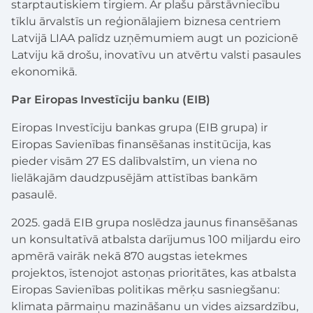
starptautiskiem tirgiem. Ar plašu pārstāvniecību
tīklu ārvalstīs un reģionālajiem biznesa centriem
Latvijā LIAA palīdz uzņēmumiem augt un pozicionē
Latviju kā drošu, inovatīvu un atvērtu valsti pasaules
ekonomikā.
Par Eiropas Investīciju banku (EIB)
Eiropas Investīciju bankas grupa (EIB grupa) ir
Eiropas Savienības finansēšanas institūcija, kas
pieder visām 27 ES dalībvalstīm, un viena no
lielākajām daudzpusējām attīstības bankām
pasaulē.
2025. gadā EIB grupa noslēdza jaunus finansēšanas
un konsultatīvā atbalsta darījumus 100 miljardu eiro
apmērā vairāk nekā 870 augstas ietekmes
projektos, īstenojot astoņas prioritātes, kas atbalsta
Eiropas Savienības politikas mērķu sasniegšanu:
klimata pārmaiņu mazināšanu un vides aizsardzību,