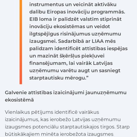
instrumentus un veicināt aktīvāku
dalību Eiropas inovāciju programmās.
EIB loma ir palīdzēt valstīm stiprināt
inovāciju ekosistēmas un veidot
ilgtspējīgus risinājumus uzņēmumu
izaugsmei. Sadarbībā ar LIAA mēs
palīdzam identificēt attīstības iespējas
un mazināt šķēršļus piekļuvei
finansējumam, lai vairāk Latvijas
uzņēmumu varētu augt un sasniegt
starptautisku mērogu.”
Galvenie attīstības izaicinājumi jaunuzņēmumu
ekosistēmā
Vienlaikus pētījums identificē vairākus
izaicinājumus, kas ierobežo Latvijas uzņēmumu
izaugsmes potenciālu starptautiskajos tirgos. Starp
būtiskākajiem minēta ierobežota izaugsmes