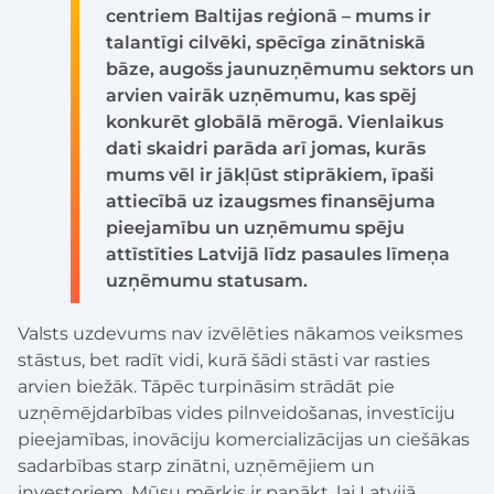
centriem Baltijas reģionā – mums ir
talantīgi cilvēki, spēcīga zinātniskā
bāze, augošs jaunuzņēmumu sektors un
arvien vairāk uzņēmumu, kas spēj
konkurēt globālā mērogā. Vienlaikus
dati skaidri parāda arī jomas, kurās
mums vēl ir jākļūst stiprākiem, īpaši
attiecībā uz izaugsmes finansējuma
pieejamību un uzņēmumu spēju
attīstīties Latvijā līdz pasaules līmeņa
uzņēmumu statusam.
Valsts uzdevums nav izvēlēties nākamos veiksmes
stāstus, bet radīt vidi, kurā šādi stāsti var rasties
arvien biežāk. Tāpēc turpināsim strādāt pie
uzņēmējdarbības vides pilnveidošanas, investīciju
pieejamības, inovāciju komercializācijas un ciešākas
sadarbības starp zinātni, uzņēmējiem un
investoriem. Mūsu mērķis ir panākt, lai Latvijā