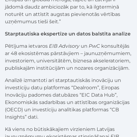
jādomā daudz ambiciozāk par to, kā ilgtermiņā
noturēt un attīstīt augstas pievienotās vērtības
uzņēmumus tieši šeit.”
Starptautiska ekspertīze un datos balstīta analīze
Pētījuma ietvaros
EIB Advisory
un
PwC
konsultējās
ar 48 ekosistēmas pārstāvjiem – jaunuzņēmumiem,
investoriem, universitātēm, biznesa akseleratoriem,
publiskajām institūcijām un nozares organizācijām.
Analīzē izmantoti arī starptautiskās inovāciju un
investīciju datu platformas “Dealroom”, Eiropas
Inovāciju padomes datubāzes “EIC Data Hub”,
Ekonomiskās sadarbības un attīstības organizācijas
(OECD) un investīciju analītikas platformas “CB
Insights” dati.
Kā viens no būtiskākajiem virzieniem Latvijas
jaunuzņēmumu ekosistēmas stiprināšanai
EIB