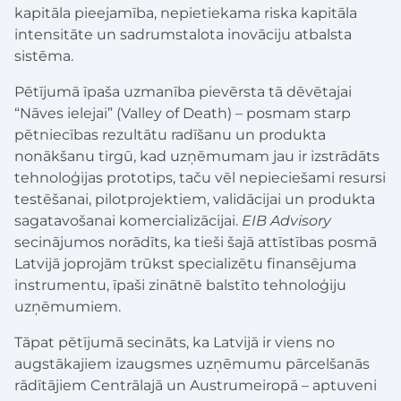
kapitāla pieejamība, nepietiekama riska kapitāla
intensitāte un sadrumstalota inovāciju atbalsta
sistēma.
Pētījumā īpaša uzmanība pievērsta tā dēvētajai
“Nāves ielejai” (Valley of Death) – posmam starp
pētniecības rezultātu radīšanu un produkta
nonākšanu tirgū, kad uzņēmumam jau ir izstrādāts
tehnoloģijas prototips, taču vēl nepieciešami resursi
testēšanai, pilotprojektiem, validācijai un produkta
sagatavošanai komercializācijai.
EIB Advisory
secinājumos norādīts, ka tieši šajā attīstības posmā
Latvijā joprojām trūkst specializētu finansējuma
instrumentu, īpaši zinātnē balstīto tehnoloģiju
uzņēmumiem.
Tāpat pētījumā secināts, ka Latvijā ir viens no
augstākajiem izaugsmes uzņēmumu pārcelšanās
rādītājiem Centrālajā un Austrumeiropā – aptuveni