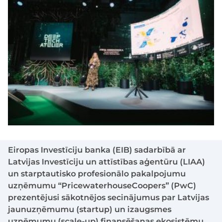
Eiropas Investīciju banka (EIB) sadarbībā ar
Latvijas Investīciju un attīstības aģentūru (LIAA)
un starptautisko profesionālo pakalpojumu
uzņēmumu “PricewaterhouseCoopers” (PwC)
prezentējusi sākotnējos secinājumus par Latvijas
jaunuzņēmumu (startup) un izaugsmes
uzņēmumu (scale-up) finansēšanas ekosistēmu,