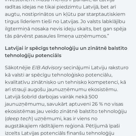
radītas idejas ne tikai piedzimtu Latvijā, bet arī
augtu, nostiprinātos un kļūtu par starptautiskiem
tirgus līderiem tieši no Latvijas. Jo valsts labklājību
ilgtermiņā nosaka nevis ideju skaits, bet gan spēja
tās pārvērst pasaules līmeņa uzņēmumos.”
Latvijai ir spēcīgs tehnoloģiju un zinātnē balstīto
tehnoloģiju potenciāls
Sākotnējie
EIB Advisory
secinājumi Latviju raksturo
kā valsti ar spēcīgu tehnoloģisko potenciālu,
kvalitatīvu zinātnisko un tehnisko kompetenci, kā
arī strauji augošu jaunuzņēmumu ekosistēmu.
Latvijā šobrīd darbojas vairāk nekā 500
jaunuzņēmumu, savukārt aptuveni 26 % no visas
ekosistēmas jau veido zinātnē balstīto tehnoloģiju
(
deep tech
) uzņēmumi, kas ir viens no
augstākajiem rādītājiem reģionā. Pētījumā īpaši
izcelts Latvijas potenciāls finanšu tehnoloģiju