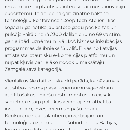
redzam arī starptautisku interesi par mūsu inovāciju
ekosistēmu. To apliecina gan zinātnē balstīto
tehnoloģiju konference “Deep Tech Atelier”, kas
šogad Rīgā notika jau astoto gadu pēc kārtas un
pulcēja vairāk nekā 2300 dalībnieku no 69 valstīm,
gan arī tādi uzņēmumi kā LIAA biznesa inkubācijas
programmas dalībnieks “Supliful”, kas no Latvijas
attīsta starptautisku e-komercijas platformu un
nupat kļuvis par lielāko nodokļu maksātāju
Zemgalē savā kategorijā.
Vienlaikus šie dati ļoti skaidri parāda, ka nākamais
attīstības posms prasa uzņēmumu vajadzībām
atbilstošākus finanšu instrumentus un ciešāku
sadarbību starp politikas veidotājiem, atbalsta
institūcijām, investoriem un pašu nozari.
Konkurence par talantiem, investīcijām un
tehnoloģiju uzņēmumiem šobrīd notiek Baltijas,
Eiropas un globālā mērogā, tāpēc arī Latvijai ir