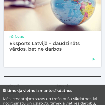
PĒTĪJUMS
Eksports Latvijā – daudzināts
vārdos, bet ne darbos
Aktuāli
Resursi
Sekundārā
Šī tīmekļa vietne izmanto sīkdatnes
izvēlne
Pasākumi
Kontakti
Mēs izmantojam savas un trešo pušu sīkdatnes, lai
Iedvesmas stāsti
nodrošinātu un uzlabotu tīmekļa vietnes darbību,