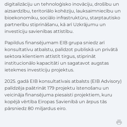
digitalizāciju un tehnoloģisko inovāciju, drošību un
aizsardzību, teritoriālo kohēziju, lauksaimniecību un
bioekonomiku, sociālo infrastruktūru, starptautisko
partnerību stiprināšanu, kā arī Uzkrājumu un
investīciju savienības attīstību.
Papildus finansējumam EIB grupa sniedz arī
konsultatīvu atbalstu, palīdzot publiskā un privātā
sektora klientiem attīstīt tirgus, stiprināt
institucionālo kapacitāti un sagatavot augstas
ietekmes investīciju projektus.
2025. gadā EIB konsultatīvais atbalsts (EIB Advisory)
palīdzēja paātrināt 179 projektu īstenošanu un
veicināja finansējuma piesaisti projektiem, kuru
kopējā vērtība Eiropas Savienībā un ārpus tās
pārsniedz 80 miljardus eiro.