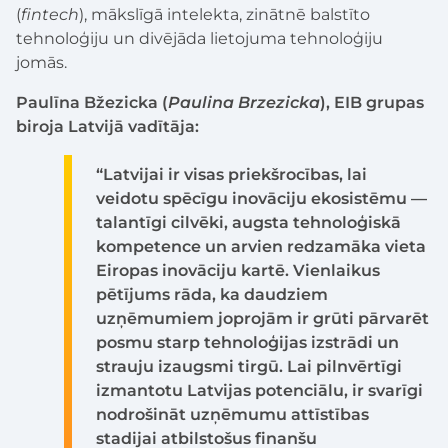
(
fintech
), mākslīgā intelekta, zinātnē balstīto
tehnoloģiju un divējāda lietojuma tehnoloģiju
jomās.
Paulīna Bžezicka (
Paulina Brzezicka
), EIB grupas
biroja Latvijā vadītāja:
“Latvijai ir visas priekšrocības, lai
veidotu spēcīgu inovāciju ekosistēmu —
talantīgi cilvēki, augsta tehnoloģiskā
kompetence un arvien redzamāka vieta
Eiropas inovāciju kartē. Vienlaikus
pētījums rāda, ka daudziem
uzņēmumiem joprojām ir grūti pārvarēt
posmu starp tehnoloģijas izstrādi un
strauju izaugsmi tirgū. Lai pilnvērtīgi
izmantotu Latvijas potenciālu, ir svarīgi
nodrošināt uzņēmumu attīstības
stadijai atbilstošus finanšu