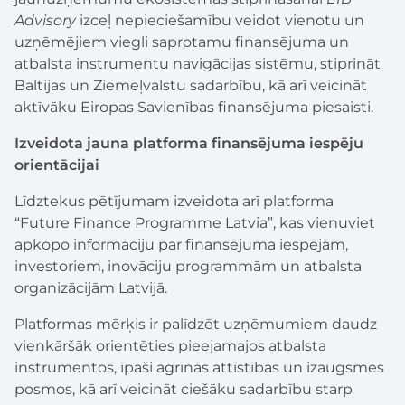
Advisory
izceļ nepieciešamību veidot vienotu un
uzņēmējiem viegli saprotamu finansējuma un
atbalsta instrumentu navigācijas sistēmu, stiprināt
Baltijas un Ziemeļvalstu sadarbību, kā arī veicināt
aktīvāku Eiropas Savienības finansējuma piesaisti.
Izveidota jauna platforma finansējuma iespēju
orientācijai
Līdztekus pētījumam izveidota arī platforma
“Future Finance Programme Latvia”, kas vienuviet
apkopo informāciju par finansējuma iespējām,
investoriem, inovāciju programmām un atbalsta
organizācijām Latvijā.
Platformas mērķis ir palīdzēt uzņēmumiem daudz
vienkāršāk orientēties pieejamajos atbalsta
instrumentos, īpaši agrīnās attīstības un izaugsmes
posmos, kā arī veicināt ciešāku sadarbību starp