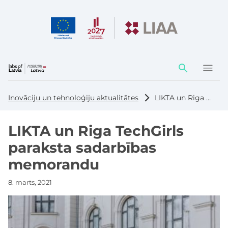
Darbības
elementi
Inovāciju un tehnoloģiju aktualitātes
LIKTA un Riga TechGirls paraksta sadarbības memorandu
LIKTA un Riga TechGirls
paraksta sadarbības
memorandu
8. marts, 2021