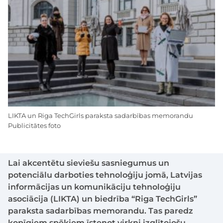
LIKTA un Riga TechGirls paraksta sadarbības memorandu
Publicitātes foto
Lai akcentētu sieviešu sasniegumus un
potenciālu darboties tehnoloģiju jomā, Latvijas
informācijas un komunikāciju tehnoloģiju
asociācija (LIKTA) un biedrība “Riga TechGirls”
paraksta sadarbības memorandu. Tas paredz
kopīgiem spēkiem īstenot virkni izglītojošu