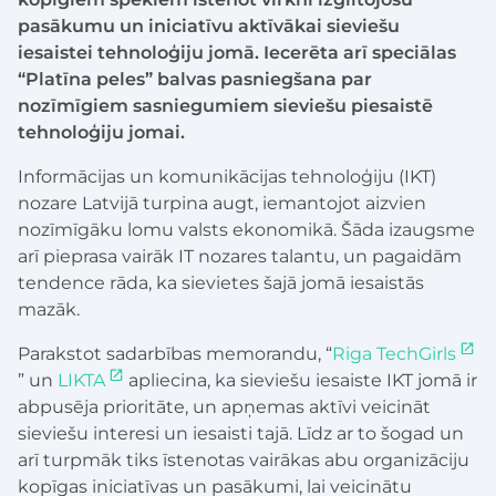
pasākumu un iniciatīvu aktīvākai sieviešu
iesaistei tehnoloģiju jomā. Iecerēta arī speciālas
“Platīna peles” balvas pasniegšana par
nozīmīgiem sasniegumiem sieviešu piesaistē
tehnoloģiju jomai.
Informācijas un komunikācijas tehnoloģiju (IKT)
nozare Latvijā turpina augt, iemantojot aizvien
nozīmīgāku lomu valsts ekonomikā. Šāda izaugsme
arī pieprasa vairāk IT nozares talantu, un pagaidām
tendence rāda, ka sievietes šajā jomā iesaistās
mazāk.
Parakstot sadarbības memorandu, “
Riga TechGirls
” un
LIKTA
apliecina, ka sieviešu iesaiste IKT jomā ir
abpusēja prioritāte, un apņemas aktīvi veicināt
sieviešu interesi un iesaisti tajā. Līdz ar to šogad un
arī turpmāk tiks īstenotas vairākas abu organizāciju
kopīgas iniciatīvas un pasākumi, lai veicinātu