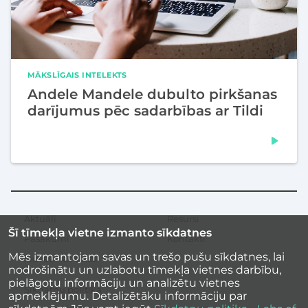
MĀKSLĪGAIS INTELEKTS
Andele Mandele dubulto pirkšanas
darījumus pēc sadarbības ar Tildi
Aktuāli
Resursi
Sekundārā
Šī tīmekļa vietne izmanto sīkdatnes
izvēlne
Pasākumi
Kontakti
Mēs izmantojam savas un trešo pušu sīkdatnes, lai
Iedvesmas stāsti
nodrošinātu un uzlabotu tīmekļa vietnes darbību,
pielāgotu informāciju un analizētu vietnes
Sīkdatņu politika
apmeklējumu. Detalizētāku informāciju par