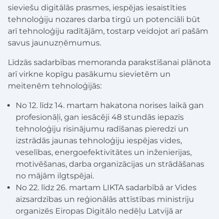
sieviešu digitālās prasmes, iespējas iesaistīties
tehnoloģiju nozares darba tirgū un potenciāli būt
arī tehnoloģiju radītājām, tostarp veidojot arī pašām
savus jaunuzņēmumus.
Līdzās sadarbības memoranda parakstīšanai plānota
arī virkne kopīgu pasākumu sievietēm un
meitenēm tehnoloģijās:
No 12. līdz 14. martam hakatona norises laikā gan
profesionāļi, gan iesācēji 48 stundās iepazīs
tehnoloģiju risinājumu radīšanas pieredzi un
izstrādās jaunas tehnoloģiju iespējas vides,
veselības, energoefektivitātes un inženierijas,
motivēšanas, darba organizācijas un strādāšanas
no mājām ilgtspējai.
No 22. līdz 26. martam LIKTA sadarbībā ar Vides
aizsardzības un reģionālās attīstības ministriju
organizēs Eiropas Digitālo nedēļu Latvijā ar