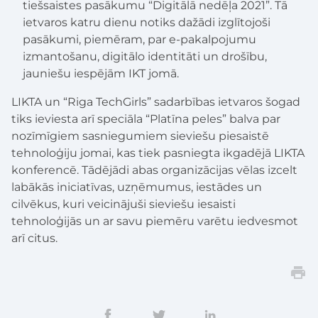
tiešsaistes pasākumu “Digitālā nedēļa 2021”. Tā
ietvaros katru dienu notiks dažādi izglītojoši
pasākumi, piemēram, par e-pakalpojumu
izmantošanu, digitālo identitāti un drošību,
jauniešu iespējām IKT jomā.
LIKTA un “Riga TechGirls” sadarbības ietvaros šogad
tiks ieviesta arī speciāla “Platīna peles” balva par
nozīmīgiem sasniegumiem sieviešu piesaistē
tehnoloģiju jomai, kas tiek pasniegta ikgadējā LIKTA
konferencē. Tādējādi abas organizācijas vēlas izcelt
labākās iniciatīvas, uzņēmumus, iestādes un
cilvēkus, kuri veicinājuši sieviešu iesaisti
tehnoloģijās un ar savu piemēru varētu iedvesmot
arī citus.