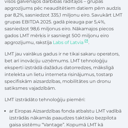
visos galvenajos darbības rādītājos – grupas
apgrozījums pēc neauditētiem datiem pērn audzis
par 8,2%, sasniedzot 335,1 miljonu eiro. Savukārt LMT
grupas EBITDA 2025. gadā pieauga par 5,4%,
sasniedzot 98,6 miljonus eiro. Nākamajos piecos
gados LMT mērķis ir sasniegt 500 miljonu eiro
apgrozījumu, rakstīja
Labs of Latvia
.
LMT jau vairākus gadus ir ne tikai sakaru operators,
bet arī inovāciju uzņēmums. LMT tehnoloģiju
eksperti izstrādā dažādus datorredzes, mākslīgā
intelekta un lietu interneta risinājumus, tostarp
specifiskām aizsardzības, mobilitātes un dronu
satiksmes vajadzībām.
LMT izstrādāto tehnoloģiju piemēri:
ar Eiropas Aizsardzības fonda atbalstu LMT vadībā
izstrādās nākamās paaudzes taktisko bezpilota
gaisa sistēmu “Vantage”. Kopumā LMT kā