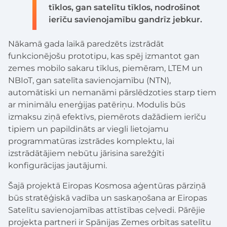
tīklos, gan satelītu tīklos, nodrošinot
ierīču savienojamību gandrīz jebkur.
Nākamā gada laikā paredzēts izstrādāt
funkcionējošu prototipu, kas spēj izmantot gan
zemes mobilo sakaru tīklus, piemēram, LTEM un
NBIoT, gan satelīta savienojamību (NTN),
automātiski un nemanāmi pārslēdzoties starp tiem
ar minimālu enerģijas patēriņu. Modulis būs
izmaksu ziņā efektīvs, piemērots dažādiem ierīču
tipiem un papildināts ar viegli lietojamu
programmatūras izstrādes komplektu, lai
izstrādātājiem nebūtu jārisina sarežģīti
konfigurācijas jautājumi.
Šajā projektā Eiropas Kosmosa aģentūras pārziņā
būs stratēģiskā vadība un saskaņošana ar Eiropas
Satelītu savienojamības attīstības ceļvedi. Pārējie
projekta partneri ir Spānijas Zemes orbītas satelītu