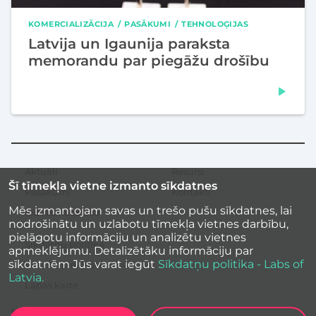
KOMERCIALIZĀCIJA
PASĀKUMI
TEHNOLOĢIJAS
Latvija un Igaunija paraksta
memorandu par piegāžu drošību
Aktuāli
Resursi
Sekundārā
Šī tīmekļa vietne izmanto sīkdatnes
izvēlne
Pasākumi
Kontakti
Mēs izmantojam savas un trešo pušu sīkdatnes, lai
Iedvesmas stāsti
nodrošinātu un uzlabotu tīmekļa vietnes darbību,
pielāgotu informāciju un analizētu vietnes
Sīkdatņu politika
apmeklējumu. Detalizētāku informāciju par
sīkdatnēm Jūs varat iegūt
Sīkdatņu politika - Labs of
Vietnes piekļūstamība
Latvia.
Lapas karte