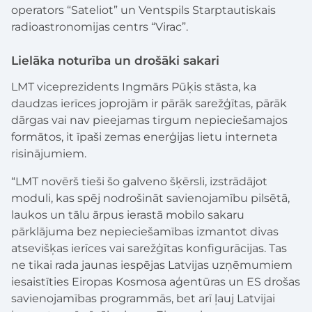
operators “Sateliot” un Ventspils Starptautiskais
radioastronomijas centrs “Virac”.
Lielāka noturība un drošāki sakari
LMT viceprezidents Ingmārs Pūķis stāsta, ka
daudzas ierīces joprojām ir pārāk sarežģītas, pārāk
dārgas vai nav pieejamas tirgum nepieciešamajos
formātos, it īpaši zemas enerģijas lietu interneta
risinājumiem.
“LMT novērš tieši šo galveno šķērsli, izstrādājot
moduli, kas spēj nodrošināt savienojamību pilsētā,
laukos un tālu ārpus ierastā mobilo sakaru
pārklājuma bez nepieciešamības izmantot divas
atsevišķas ierīces vai sarežģītas konfigurācijas. Tas
ne tikai rada jaunas iespējas Latvijas uzņēmumiem
iesaistīties Eiropas Kosmosa aģentūras un ES drošas
savienojamības programmās, bet arī ļauj Latvijai