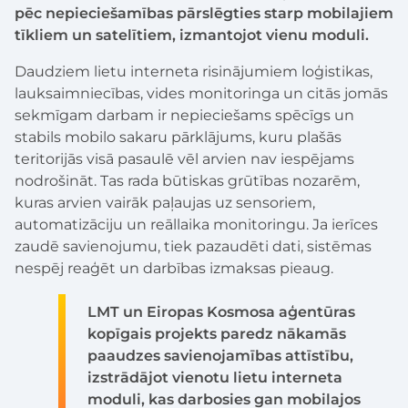
pēc nepieciešamības pārslēgties starp mobilajiem
tīkliem un satelītiem, izmantojot vienu moduli.
Daudziem lietu interneta risinājumiem loģistikas,
lauksaimniecības, vides monitoringa un citās jomās
sekmīgam darbam ir nepieciešams spēcīgs un
stabils mobilo sakaru pārklājums, kuru plašās
teritorijās visā pasaulē vēl arvien nav iespējams
nodrošināt. Tas rada būtiskas grūtības nozarēm,
kuras arvien vairāk paļaujas uz sensoriem,
automatizāciju un reāllaika monitoringu. Ja ierīces
zaudē savienojumu, tiek pazaudēti dati, sistēmas
nespēj reaģēt un darbības izmaksas pieaug.
LMT un Eiropas Kosmosa aģentūras
kopīgais projekts paredz nākamās
paaudzes savienojamības attīstību,
izstrādājot vienotu lietu interneta
moduli, kas darbosies gan mobilajos