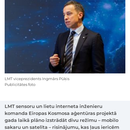
LMT viceprezidents Ingmārs Pūķis
Publicitātes foto
LMT sensoru un lietu interneta inženieru
komanda Eiropas Kosmosa aģentūras projektā
gada laikā plāno izstrādāt divu režīmu – mobilo
sakaru un satelīta – risinājumu, kas ļaus ierīcēm