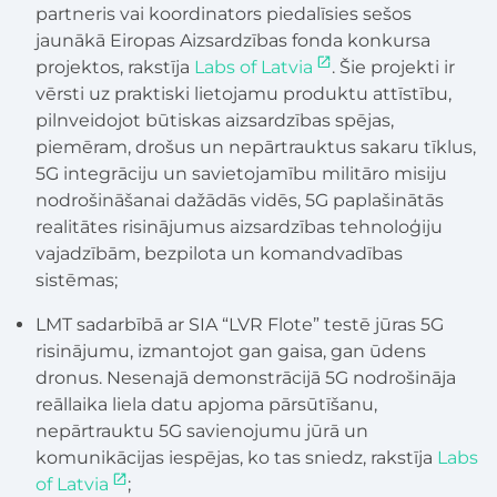
partneris vai koordinators piedalīsies sešos
jaunākā Eiropas Aizsardzības fonda konkursa
projektos, rakstīja
Labs of Latvia
. Šie projekti ir
vērsti uz praktiski lietojamu produktu attīstību,
pilnveidojot būtiskas aizsardzības spējas,
piemēram, drošus un nepārtrauktus sakaru tīklus,
5G integrāciju un savietojamību militāro misiju
nodrošināšanai dažādās vidēs, 5G paplašinātās
realitātes risinājumus aizsardzības tehnoloģiju
vajadzībām, bezpilota un komandvadības
sistēmas;
LMT sadarbībā ar SIA “LVR Flote” testē jūras 5G
risinājumu, izmantojot gan gaisa, gan ūdens
dronus. Nesenajā demonstrācijā 5G nodrošināja
reāllaika liela datu apjoma pārsūtīšanu,
nepārtrauktu 5G savienojumu jūrā un
komunikācijas iespējas, ko tas sniedz, rakstīja
Labs
of Latvia
;