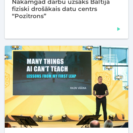
Nākamgad darbu uzsāks Baltijā
fiziski drošākais datu centrs
“Pozitrons”