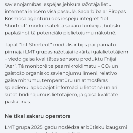
savienojamības iespējas jebkura ražotāja lietu
interneta ierīcēm visā pasaulē. Sadarbība ar Eiropas
Kosmosa aģentūru dos iespēju integrēt “IoT
Shortcut” modulī satelīta sakaru funkciju, būtiski
paplašinot tā potenciālo pielietojumu nākotnē.
Tāpat “IoT Shortcut” modulis ir bijis par pamatu
pirmajai LMT grupas ražotajai iekārtai galalietotājiem
– viedo gaisa kvalitātes sensoru produktu līnijai
“Aer”. Tā monitorē telpas mikroklimatu – CO₂ un
gaistošo organisko savienojumu līmeni, relatīvo
gaisa mitrumu, temperatūru un atmosfēras
spiedienu, apkopojot informāciju lietotnē un arī
sūtot brīdinājumus lietotājiem, ja gaisa kvalitāte
pasliktinās.
Ne tikai sakaru operators
LMT grupa 2025. gadu noslēdza ar būtisku izaugsmi