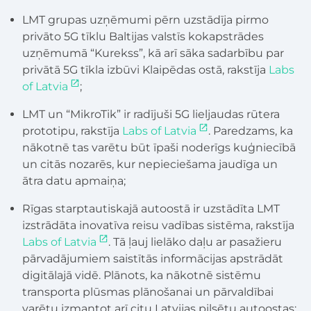
LMT grupas uzņēmumi pērn uzstādīja pirmo
privāto 5G tīklu Baltijas valstīs kokapstrādes
uzņēmumā “Kurekss”, kā arī sāka sadarbību par
privātā 5G tīkla izbūvi Klaipēdas ostā, rakstīja
Labs
of Latvia
;
LMT un “MikroTik” ir radījuši 5G lieljaudas rūtera
prototipu, rakstīja
Labs of Latvia
. Paredzams, ka
nākotnē tas varētu būt īpaši noderīgs kuģniecībā
un citās nozarēs, kur nepieciešama jaudīga un
ātra datu apmaiņa;
Rīgas starptautiskajā autoostā ir uzstādīta LMT
izstrādāta inovatīva reisu vadības sistēma, rakstīja
Labs of Latvia
. Tā ļauj lielāko daļu ar pasažieru
pārvadājumiem saistītās informācijas apstrādāt
digitālajā vidē. Plānots, ka nākotnē sistēmu
transporta plūsmas plānošanai un pārvaldībai
varētu izmantot arī citu Latvijas pilsētu autoostas;