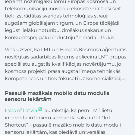
ieņemt nozīmīgāku lomu Eiropas kosmosa un
telekomunikāciju inovāciju ekosistēmā: tieši šeit
tiek izstrādātas svarīgas tehnoloģijas strauji
augošam globālajam tirgum, un Eiropa tādējādi
iegūst lielāku noturību, drošākus sakarus un
konkurētspējīgāku industriju,” norāda I. Pūķis.
Viņš uzsver, ka LMT un Eiropas Kosmosa aģentūras
noslēgtais sadarbības līgums apliecina LMT grupas
speciālistu augstās kvalifikācijas novērtējumu, jo
kosmosa projekti prasa augsta līmeņa tehniskās
kompetences un tiek fokusēti uz komerciālizāciju.
Pasaulē mazākais mobilo datu modulis
sensoru iekārtām
Labs of Latvia
jau rakstīja, ka pērn LMT lietu
interneta inženieru komanda sāka ražot “IoT
Shortcut” – pasaulē mazāko mobilo datu moduli
sensoru iekārtām, kas piedāvā universālas