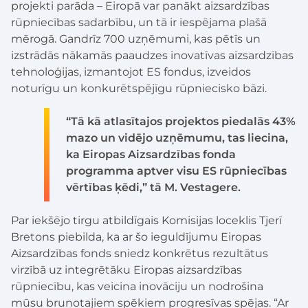
projekti parāda – Eiropā var panākt aizsardzības
rūpniecības sadarbību, un tā ir iespējama plašā
mērogā. Gandrīz 700 uzņēmumi, kas pētīs un
izstrādās nākamās paaudzes inovatīvas aizsardzības
tehnoloģijas, izmantojot ES fondus, izveidos
noturīgu un konkurētspējīgu rūpniecisko bāzi.
“Tā kā atlasītajos projektos piedalās 43%
mazo un vidējo uzņēmumu, tas liecina,
ka Eiropas Aizsardzības fonda
programma aptver visu ES rūpniecības
vērtības ķēdi,” tā M. Vestagere.
Par iekšējo tirgu atbildīgais Komisijas loceklis Tjerī
Bretons piebilda, ka ar šo ieguldījumu Eiropas
Aizsardzības fonds sniedz konkrētus rezultātus
virzībā uz integrētāku Eiropas aizsardzības
rūpniecību, kas veicina inovāciju un nodrošina
mūsu bruņotajiem spēkiem progresīvas spējas. “Ar