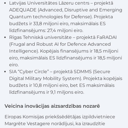
Latvijas Universitātes Lāzeru centrs – projektā
ADEQUADE (Advanced, Disruptive and Emerging
Quantum technologies for Defense). Projekta
budžets ir 33,8 miljoni eiro, maksimālais ES
līdzfinansējums: 27,4 miljoni eiro.
Rīgas Tehniskā universitāte – projektā FaRADAI
(Frugal and Robust AI for Defence Advanced
Intelligence). Kopējais finansējums ir 18,5 miljoni
eiro, maksimālais ES līdzfinansējums ir 18,5 miljoni
eiro.
SIA “Cyber Circle” – projektā SDMMS (Secure
Digital Military Mobility System). Projekta kopējais
budžets ir 10,8 miljoni eiro, bet ES maksimālais
līdzfinansējums ir 9,1 miljons eiro.
Veicina inovācijas aizsardzības nozarē
Eiropas Komisijas priekšsēdētājas izpildvietniece
Margrēte Vestagere norādījusi, ka izraudzītie