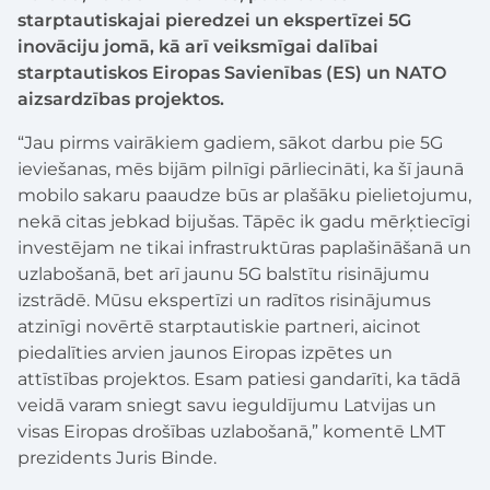
starptautiskajai pieredzei un ekspertīzei 5G
inovāciju jomā, kā arī veiksmīgai dalībai
starptautiskos Eiropas Savienības (ES) un NATO
aizsardzības projektos.
“Jau pirms vairākiem gadiem, sākot darbu pie 5G
ieviešanas, mēs bijām pilnīgi pārliecināti, ka šī jaunā
mobilo sakaru paaudze būs ar plašāku pielietojumu,
nekā citas jebkad bijušas. Tāpēc ik gadu mērķtiecīgi
investējam ne tikai infrastruktūras paplašināšanā un
uzlabošanā, bet arī jaunu 5G balstītu risinājumu
izstrādē. Mūsu ekspertīzi un radītos risinājumus
atzinīgi novērtē starptautiskie partneri, aicinot
piedalīties arvien jaunos Eiropas izpētes un
attīstības projektos. Esam patiesi gandarīti, ka tādā
veidā varam sniegt savu ieguldījumu Latvijas un
visas Eiropas drošības uzlabošanā,” komentē LMT
prezidents Juris Binde.