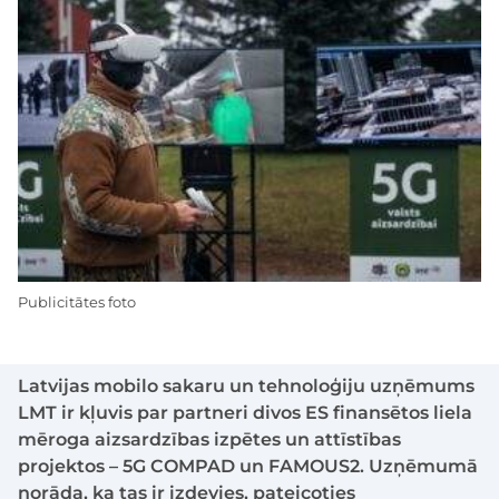
Publicitātes foto
Latvijas mobilo sakaru un tehnoloģiju uzņēmums
LMT ir kļuvis par partneri divos ES finansētos liela
mēroga aizsardzības izpētes un attīstības
projektos – 5G COMPAD un FAMOUS2. Uzņēmumā
norāda, ka tas ir izdevies, pateicoties