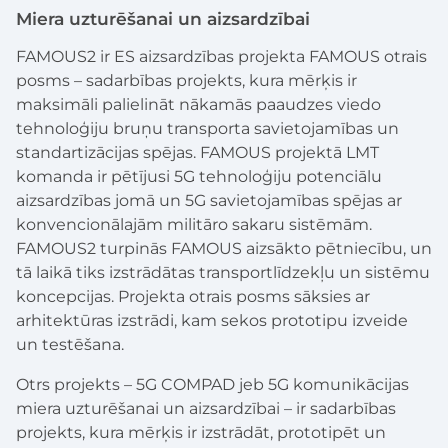
Miera uzturēšanai un aizsardzībai
FAMOUS2 ir ES aizsardzības projekta FAMOUS otrais
posms – sadarbības projekts, kura mērķis ir
maksimāli palielināt nākamās paaudzes viedo
tehnoloģiju bruņu transporta savietojamības un
standartizācijas spējas. FAMOUS projektā LMT
komanda ir pētījusi 5G tehnoloģiju potenciālu
aizsardzības jomā un 5G savietojamības spējas ar
konvencionālajām militāro sakaru sistēmām.
FAMOUS2 turpinās FAMOUS aizsākto pētniecību, un
tā laikā tiks izstrādātas transportlīdzekļu un sistēmu
koncepcijas. Projekta otrais posms sāksies ar
arhitektūras izstrādi, kam sekos prototipu izveide
un testēšana.
Otrs projekts – 5G COMPAD jeb 5G komunikācijas
miera uzturēšanai un aizsardzībai – ir sadarbības
projekts, kura mērķis ir izstrādāt, prototipēt un