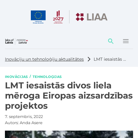
Darbības
elementi
Inovāciju un tehnoloģiju aktualitātes
LMT iesaistās divos liela mēroga Eiropas aizsardzības projektos
INOVĀCIJAS
TEHNOLOĢIJAS
LMT iesaistās divos liela
mēroga Eiropas aizsardzības
projektos
7. septembris, 2022
Autors:
Anda Asere