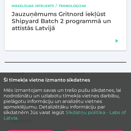
MĀKSLĪGAIS INTELEKTS
TEHNOLOĢIJAS
Jauzuņēmums Gritnord iekļūst
Shipyard Batch 2 programmā un
attīstās Latvijā
Aktuāli
Resursi
Sekundārā
Šī tīmekļa vietne izmanto sīkdatnes
izvēlne
Pasākumi
Kontakti
Mēs izmantojam savas un trešo pušu sīkdatnes, lai
Iedvesmas stāsti
nodrošinātu un uzlabotu tīmekļa vietnes darbību,
pielāgotu informāciju un analizētu vietnes
Sīkdatņu politika
apmeklējumu. Detalizētāku informāciju par
sīkdatnēm Jūs varat iegūt
Sīkdatņu politika - Labs of
Vietnes piekļūstamība
Latvia.
Lapas karte