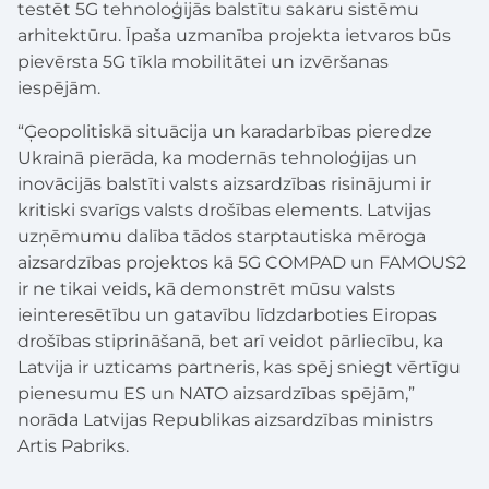
testēt 5G tehnoloģijās balstītu sakaru sistēmu
arhitektūru. Īpaša uzmanība projekta ietvaros būs
pievērsta 5G tīkla mobilitātei un izvēršanas
iespējām.
“Ģeopolitiskā situācija un karadarbības pieredze
Ukrainā pierāda, ka modernās tehnoloģijas un
inovācijās balstīti valsts aizsardzības risinājumi ir
kritiski svarīgs valsts drošības elements. Latvijas
uzņēmumu dalība tādos starptautiska mēroga
aizsardzības projektos kā 5G COMPAD un FAMOUS2
ir ne tikai veids, kā demonstrēt mūsu valsts
ieinteresētību un gatavību līdzdarboties Eiropas
drošības stiprināšanā, bet arī veidot pārliecību, ka
Latvija ir uzticams partneris, kas spēj sniegt vērtīgu
pienesumu ES un NATO aizsardzības spējām,”
norāda Latvijas Republikas aizsardzības ministrs
Artis Pabriks.