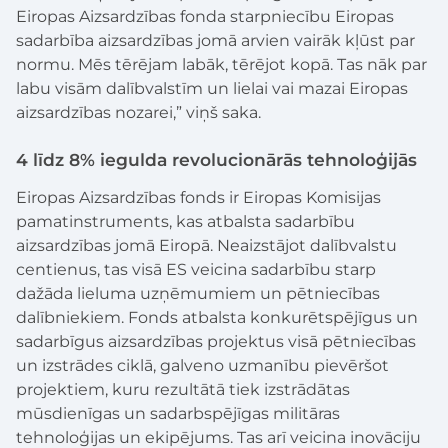
Eiropas Aizsardzības fonda starpniecību Eiropas
sadarbība aizsardzības jomā arvien vairāk kļūst par
normu. Mēs tērējam labāk, tērējot kopā. Tas nāk par
labu visām dalībvalstīm un lielai vai mazai Eiropas
aizsardzības nozarei,” viņš saka.
4 līdz 8% iegulda revolucionārās tehnoloģijās
Eiropas Aizsardzības fonds ir Eiropas Komisijas
pamatinstruments, kas atbalsta sadarbību
aizsardzības jomā Eiropā. Neaizstājot dalībvalstu
centienus, tas visā ES veicina sadarbību starp
dažāda lieluma uzņēmumiem un pētniecības
dalībniekiem. Fonds atbalsta konkurētspējīgus un
sadarbīgus aizsardzības projektus visā pētniecības
un izstrādes ciklā, galveno uzmanību pievēršot
projektiem, kuru rezultātā tiek izstrādātas
mūsdienīgas un sadarbspējīgas militāras
tehnoloģijas un ekipējums. Tas arī veicina inovāciju