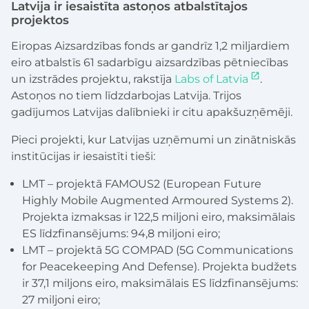
Latvija ir iesaistīta astoņos atbalstītajos
projektos
Eiropas Aizsardzības fonds ar gandrīz 1,2 miljardiem
eiro atbalstīs 61 sadarbīgu aizsardzības pētniecības
un izstrādes projektu, rakstīja
Labs of Latvia
.
Astoņos no tiem līdzdarbojas Latvija. Trijos
gadījumos Latvijas dalībnieki ir citu apakšuzņēmēji.
Pieci projekti, kur Latvijas uzņēmumi un zinātniskās
institūcijas ir iesaistīti tieši:
LMT – projektā FAMOUS2 (European Future
Highly Mobile Augmented Armoured Systems 2).
Projekta izmaksas ir 122,5 miljoni eiro, maksimālais
ES līdzfinansējums: 94,8 miljoni eiro;
LMT – projektā 5G COMPAD (5G Communications
for Peacekeeping And Defense). Projekta budžets
ir 37,1 miljons eiro, maksimālais ES līdzfinansējums:
27 miljoni eiro;