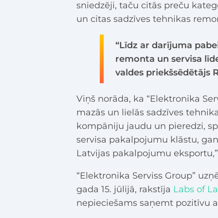
sniedzēji, taču citās preču katego
un citas sadzīves tehnikas remo
“Līdz ar darījuma pabe
remonta un servisa līde
valdes priekšsēdētājs R
Viņš norāda, ka “Elektronika Se
mazās un lielās sadzīves tehnik
kompāniju jaudu un pieredzi, s
servisa pakalpojumu klāstu, ga
Latvijas pakalpojumu eksportu,” 
“Elektronika Serviss Group” uz
gada 15. jūlijā, rakstīja
Labs of La
nepieciešams saņemt pozitīvu 