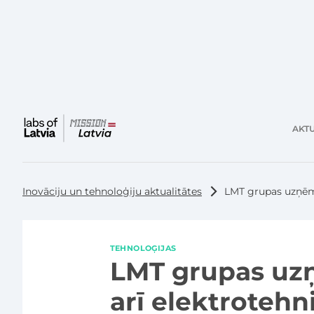
AKTU
Galvenā
izvēlne
Inovāciju un tehnoloģiju aktualitātes
LMT grupas uzņēm
TEHNOLOĢIJAS
LMT grupas uz
arī elektroteh