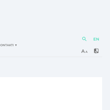
EN
Darbības
elementi
ONTAKTI
▼
A
A