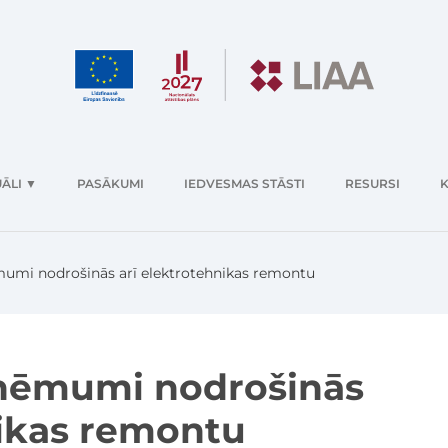
ĀLI
▼
PASĀKUMI
IEDVESMAS STĀSTI
RESURSI
K
umi nodrošinās arī elektrotehnikas remontu
ņēmumi nodrošinās
nikas remontu