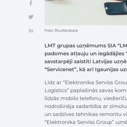
Foto: Shutterstock
LMT grupas uzņēmums SIA “LMT 
padomes atļauju un iegādājies “
savstarpēji saistīti Latvijas uz
“Servicenet”, kā arī Igaunijas 
Līdz ar “Elektronika Serviss G
Logistics” paplašinās savas ko
līdzās mobilo telefonu, viedierī
nodrošināja sadarbība ar zīmolu
un sadzīves tehnikas remontu vis
“Elektronika Serviss Group” uz