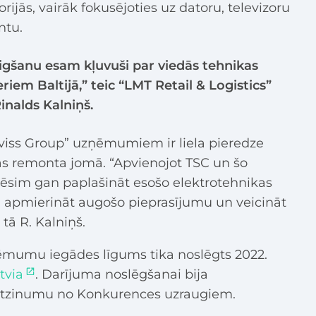
rijās, vairāk fokusējoties uz datoru, televizoru
ntu.
igšanu esam kļuvuši par viedās tehnikas
riem Baltijā,” teic “LMT Retail & Logistics”
inalds Kalniņš.
rviss Group” uzņēmumiem ir liela pieredze
as remonta jomā. “Apvienojot TSC un šo
pēsim gan paplašināt esošo elektrotehnikas
n apmierināt augošo pieprasījumu un veicināt
tā R. Kalniņš.
ņēmumu iegādes līgums tika noslēgts 2022.
tvia
. Darījuma noslēgšanai bija
atzinumu no Konkurences uzraugiem.