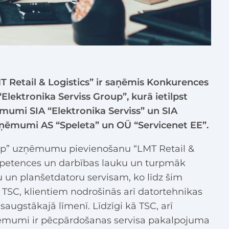
Retail & Logistics” ir saņēmis Konkurences
Elektronika Serviss Group”, kurā ietilpst
ņēmumi SIA “Elektronika Serviss” un SIA
uzņēmumi AS “Speleta” un OÜ “Servicenet EE”.
roup” uzņēmumu pievienošanu “LMT Retail &
mpetences un darbības lauku un turpmāk
ču un planšetdatoru servisam, ko līdz šim
 TSC, klientiem nodrošinās arī datortehnikas
augstākajā līmenī. Līdzīgi kā TSC, arī
ņēmumi ir pēcpārdošanas servisa pakalpojuma