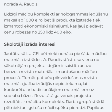
norāda A. Raudis.
Līdzīgi mācību komplekti ar hologrammas iegūšanu
maksā ap 1000 eiro, bet šī produkta izstrādē tiek
izmantoti ekonomiski risinājumi, kas ļauj piedāvāt
cenu robežās no 250 līdz 400 eiro.
Skolotāji izrāda interesi
Jautāts, kā LU CFI pētnieki nonāca pie šāda mācību
materiāla izstrādes, A. Raudis stāsta, ka viena no
sākotnējām projekta idejām ir saistīta ar azo-
benzola rezista materiāla izmantošanu mācību
procesā. “Tomēr pat pēc pilnveidošanas rezista
materiāla jutība izrādījās nepietiekama, lai
konkurētu ar tradicionālajiem materiāliem uz
sudraba bāzes. Rezultātā galvenais projekta
rezultāts ir mācību komplekts. Darba grupā strādā
pētnieki ar ilgstošu mācībspēku pieredzi. Papildus