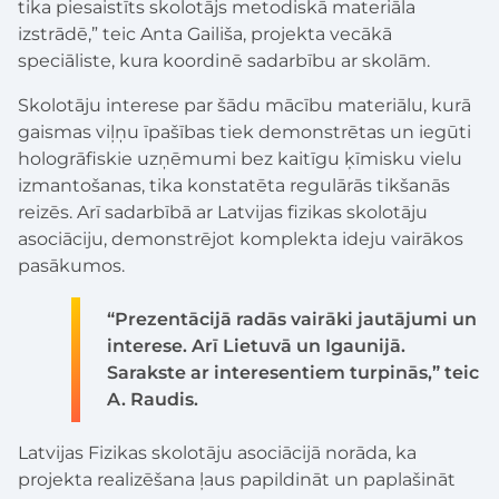
tika piesaistīts skolotājs metodiskā materiāla
izstrādē,” teic Anta Gailiša, projekta vecākā
speciāliste, kura koordinē sadarbību ar skolām.
Skolotāju interese par šādu mācību materiālu, kurā
gaismas viļņu īpašības tiek demonstrētas un iegūti
hologrāfiskie uzņēmumi bez kaitīgu ķīmisku vielu
izmantošanas, tika konstatēta regulārās tikšanās
reizēs. Arī sadarbībā ar Latvijas fizikas skolotāju
asociāciju, demonstrējot komplekta ideju vairākos
pasākumos.
“Prezentācijā radās vairāki jautājumi un
interese. Arī Lietuvā un Igaunijā.
Sarakste ar interesentiem turpinās,” teic
A. Raudis.
Latvijas Fizikas skolotāju asociācijā norāda, ka
projekta realizēšana ļaus papildināt un paplašināt