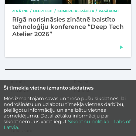
ZINĀTNE
DEEPTECH
KOMERCIALIZĀCIJA
PASĀKUMI
Rīgā norisināsies zinātnē balstīto
tehnoloģiju konference “Deep Tech
Atelier 2026”
Aktuāli
Resursi
Sekundārā
Šī tīmekļa vietne izmanto sīkdatnes
izvēlne
Pasākumi
Kontakti
Mēs izmantojam savas un trešo pušu sīkdatnes, lai
Iedvesmas stāsti
nodrošinātu un uzlabotu tīmekļa vietnes darbību,
pielāgotu informāciju un analizētu vietnes
Sīkdatņu politika
apmeklējumu. Detalizētāku informāciju par
sīkdatnēm Jūs varat iegūt
Sīkdatņu politika - Labs of
Vietnes piekļūstamība
Latvia.
Lapas karte