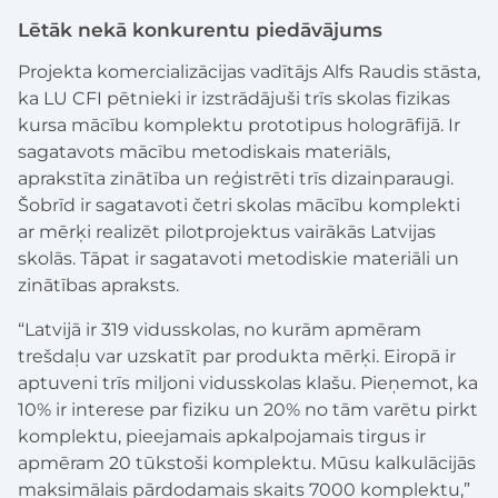
Lētāk nekā konkurentu piedāvājums
Projekta komercializācijas vadītājs Alfs Raudis stāsta,
ka LU CFI pētnieki ir izstrādājuši trīs skolas fizikas
kursa mācību komplektu prototipus hologrāfijā. Ir
sagatavots mācību metodiskais materiāls,
aprakstīta zinātība un reģistrēti trīs dizainparaugi.
Šobrīd ir sagatavoti četri skolas mācību komplekti
ar mērķi realizēt pilotprojektus vairākās Latvijas
skolās. Tāpat ir sagatavoti metodiskie materiāli un
zinātības apraksts.
“Latvijā ir 319 vidusskolas, no kurām apmēram
trešdaļu var uzskatīt par produkta mērķi. Eiropā ir
aptuveni trīs miljoni vidusskolas klašu. Pieņemot, ka
10% ir interese par fiziku un 20% no tām varētu pirkt
komplektu, pieejamais apkalpojamais tirgus ir
apmēram 20 tūkstoši komplektu. Mūsu kalkulācijās
maksimālais pārdodamais skaits 7000 komplektu,”