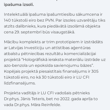
īpašuma izsoli.
Intelektuālā īpašuma īpašumtiesību sākumcena ir
140 tūkstoši eiro bez PVN. Par izsoles uzvarētāju tiks
atzīts dalībnieks, kura piedāvātā izsolāmā objekta
cena 29. septembrī būs visaugstākā.
Mācību komplekts ar trim prototipiem ir izstrādāts
ar Latvijas Investīciju un attīstības aģentūras
atbalstu pētniecības rezultātu komercializācijai
projektā “Hologrāfiskā ieraksta materiālu izstrāde uz
azo-benzola un epoksīda savienojumu bāzes”.
Kopējais projektā piesaistītais finansējums ir 305
tūkstoši eiro, no kā 30 tūkstoši eiro ir LU CFI
līdzfinansējums.
Projekta vadītājs ir LU CFI vadošais pētnieks
Dr.phys. Jānis Teteris, bet no 2022. gada aprīļa to
vada Dr.phys. Māra Reinfelde.