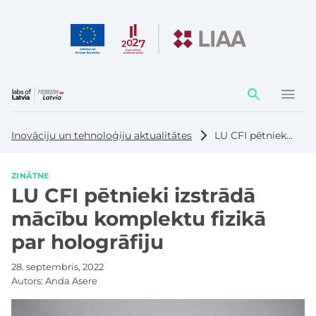
Darbības
elementi
Inovāciju un tehnoloģiju aktualitātes
LU CFI pētnieki izstrādā mācību komplektu fizikā par hologrāfiju
ZINĀTNE
LU CFI pētnieki izstrādā
mācību komplektu fizikā
par hologrāfiju
28. septembris, 2022
Autors:
Anda Asere