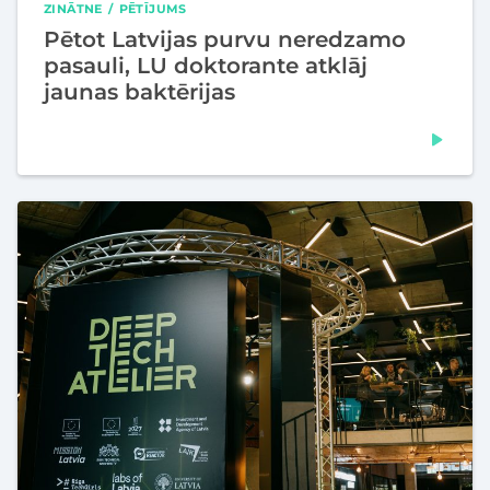
ZINĀTNE
PĒTĪJUMS
Pētot Latvijas purvu neredzamo
pasauli, LU doktorante atklāj
jaunas baktērijas