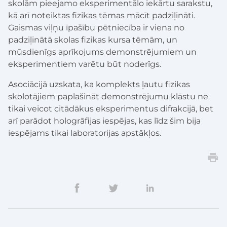
skolām pieejamo eksperimentālo iekārtu sarakstu,
kā arī noteiktas fizikas tēmas mācīt padziļināti.
Gaismas viļņu īpašību pētniecība ir viena no
padziļinātā skolas fizikas kursa tēmām, un
mūsdienīgs aprīkojums demonstrējumiem un
eksperimentiem varētu būt noderīgs.
Asociācijā uzskata, ka komplekts ļautu fizikas
skolotājiem paplašināt demonstrējumu klāstu ne
tikai veicot citādākus eksperimentus difrakcijā, bet
arī parādot hologrāfijas iespējas, kas līdz šim bija
iespējams tikai laboratorijas apstākļos.