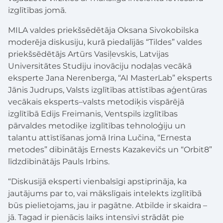
izglītības jomā.
MILA valdes priekšsēdētāja Oksana Sivokobilska
moderēja diskusiju, kurā piedalījās “Tildes” valdes
priekšsēdētājs Artūrs Vasiļevskis, Latvijas
Universitātes Studiju inovāciju nodaļas vecākā
eksperte Jana Nerenberga, “AI MasterLab” eksperts
Jānis Judrups, Valsts izglītības attīstības aģentūras
vecākais eksperts–valsts metodiķis vispārējā
izglītībā Edijs Freimanis, Ventspils izglītības
pārvaldes metodiķe izglītības tehnoloģiju un
talantu attīstīšanas jomā Irina Lučina, “Ernesta
metodes” dibinātājs Ernests Kazakevičs un “Orbit8”
līdzdibinātājs Pauls Irbins.
“Diskusijā eksperti vienbalsīgi apstiprināja, ka
jautājums par to, vai mākslīgais intelekts izglītībā
būs pielietojams, jau ir pagātne. Atbilde ir skaidra –
jā. Tagad ir pienācis laiks intensīvi strādāt pie