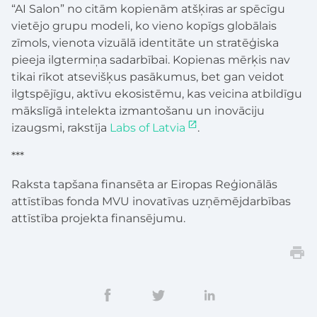
“AI Salon” no citām kopienām atšķiras ar spēcīgu
vietējo grupu modeli, ko vieno kopīgs globālais
zīmols, vienota vizuālā identitāte un stratēģiska
pieeja ilgtermiņa sadarbībai. Kopienas mērķis nav
tikai rīkot atsevišķus pasākumus, bet gan veidot
ilgtspējīgu, aktīvu ekosistēmu, kas veicina atbildīgu
mākslīgā intelekta izmantošanu un inovāciju
izaugsmi, rakstīja
Labs of Latvia
.
***
Raksta tapšana finansēta ar Eiropas Reģionālās
attīstības fonda MVU inovatīvas uzņēmējdarbības
attīstība projekta finansējumu.