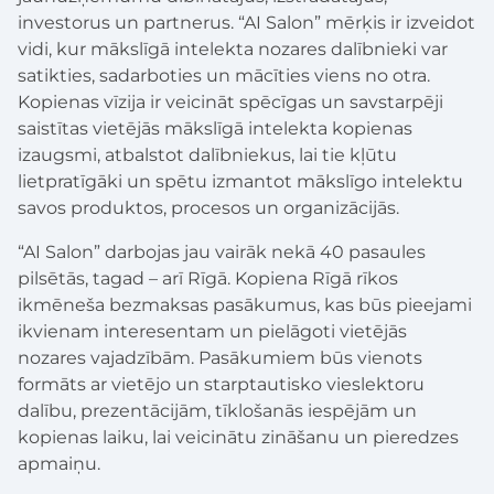
investorus un partnerus. “AI Salon” mērķis ir izveidot
vidi, kur mākslīgā intelekta nozares dalībnieki var
satikties, sadarboties un mācīties viens no otra.
Kopienas vīzija ir veicināt spēcīgas un savstarpēji
saistītas vietējās mākslīgā intelekta kopienas
izaugsmi, atbalstot dalībniekus, lai tie kļūtu
lietpratīgāki un spētu izmantot mākslīgo intelektu
savos produktos, procesos un organizācijās.
“AI Salon” darbojas jau vairāk nekā 40 pasaules
pilsētās, tagad – arī Rīgā. Kopiena Rīgā rīkos
ikmēneša bezmaksas pasākumus, kas būs pieejami
ikvienam interesentam un pielāgoti vietējās
nozares vajadzībām. Pasākumiem būs vienots
formāts ar vietējo un starptautisko vieslektoru
dalību, prezentācijām, tīklošanās iespējām un
kopienas laiku, lai veicinātu zināšanu un pieredzes
apmaiņu.