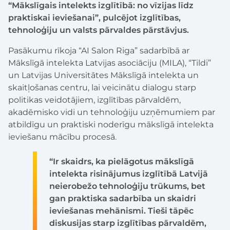
“Mākslīgais intelekts izglītībā: no vīzijas līdz
praktiskai ieviešanai”, pulcējot izglītības,
tehnoloģiju un valsts pārvaldes pārstāvjus.
Pasākumu rīkoja “AI Salon Riga” sadarbībā ar
Mākslīgā intelekta Latvijas asociāciju (MILA), “Tildi”
un Latvijas Universitātes Mākslīgā intelekta un
skaitļošanas centru, lai veicinātu dialogu starp
politikas veidotājiem, izglītības pārvaldēm,
akadēmisko vidi un tehnoloģiju uzņēmumiem par
atbildīgu un praktiski noderīgu mākslīgā intelekta
ieviešanu mācību procesā.
“Ir skaidrs, ka pielāgotus mākslīgā
intelekta risinājumus izglītībā Latvijā
neierobežo tehnoloģiju trūkums, bet
gan praktiska sadarbība un skaidri
ieviešanas mehānismi. Tieši tāpēc
diskusijas starp izglītības pārvaldēm,