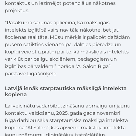
kontaktus un iezīmējot potenciālus nākotnes
projektus.
“Pasākuma sarunas apliecina, ka mākslīgais
intelekts izglītībā vairs nav tāla nākotne, bet jau
šodienas realitāte. Mūsu mērķis ir palīdzēt dažādām
pusēm satikties vienā telpā, dalīties pieredzē un
kopīgi veidot izpratni par to, kā mākslīgais intelekts
var kļūt par palīgu skolēniem, pedagogiem un
izglītības pārvaldēm,” norāda “AI Salon Riga”
pārstāve Līga Vinķele.
Latvijā ienāk starptautiska mākslīgā intelekta
kopiena
Lai veicinātu sadarbību, zināšanu apmaiņu un jaunu
kontaktu veidošanu, 2025. gada gada novembrī
Rīgā darbību sāka starptautiska mākslīgā intelekta
kopiena “AI Salon”, kas apvieno mākslīgā intelekta
jaunuzņēmumu dibinātājus, izstrādātājus,