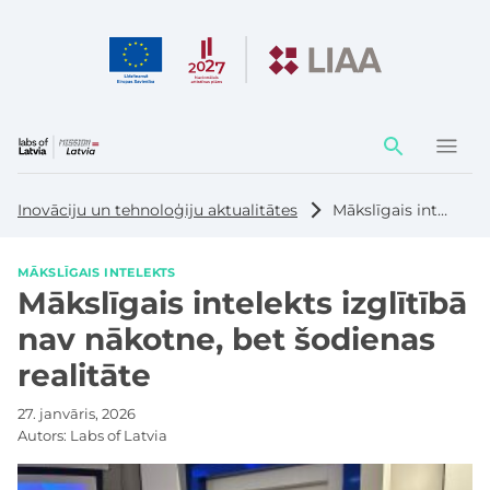
Darbības
elementi
Inovāciju un tehnoloģiju aktualitātes
Mākslīgais intelekts izglītībā nav nākotne, bet šodienas realitāte
MĀKSLĪGAIS INTELEKTS
Mākslīgais intelekts izglītībā
nav nākotne, bet šodienas
realitāte
27. janvāris, 2026
Autors:
Labs of Latvia