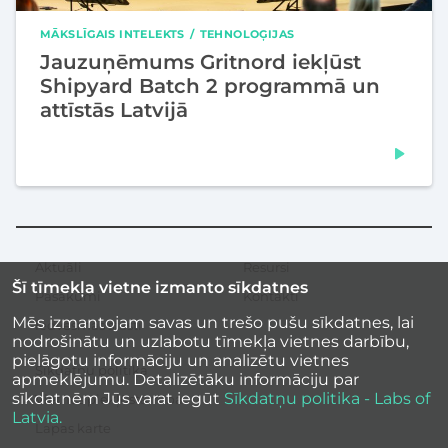
MĀKSLĪGAIS INTELEKTS
TEHNOLOĢIJAS
Jauzuņēmums Gritnord iekļūst
Shipyard Batch 2 programmā un
attīstās Latvijā
Aktuāli
Resursi
Sekundārā
Šī tīmekļa vietne izmanto sīkdatnes
izvēlne
Pasākumi
Kontakti
Mēs izmantojam savas un trešo pušu sīkdatnes, lai
Iedvesmas stāsti
nodrošinātu un uzlabotu tīmekļa vietnes darbību,
pielāgotu informāciju un analizētu vietnes
Sīkdatņu politika
apmeklējumu. Detalizētāku informāciju par
sīkdatnēm Jūs varat iegūt
Sīkdatņu politika - Labs of
Vietnes piekļūstamība
Latvia.
Lapas karte