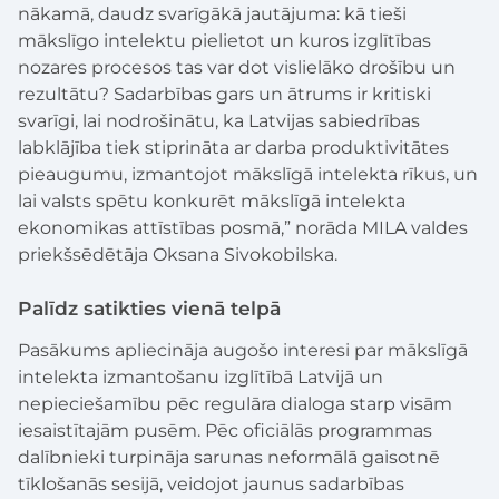
nākamā, daudz svarīgākā jautājuma: kā tieši
mākslīgo intelektu pielietot un kuros izglītības
nozares procesos tas var dot vislielāko drošību un
rezultātu? Sadarbības gars un ātrums ir kritiski
svarīgi, lai nodrošinātu, ka Latvijas sabiedrības
labklājība tiek stiprināta ar darba produktivitātes
pieaugumu, izmantojot mākslīgā intelekta rīkus, un
lai valsts spētu konkurēt mākslīgā intelekta
ekonomikas attīstības posmā,” norāda MILA valdes
priekšsēdētāja Oksana Sivokobilska.
Palīdz satikties vienā telpā
Pasākums apliecināja augošo interesi par mākslīgā
intelekta izmantošanu izglītībā Latvijā un
nepieciešamību pēc regulāra dialoga starp visām
iesaistītajām pusēm. Pēc oficiālās programmas
dalībnieki turpināja sarunas neformālā gaisotnē
tīklošanās sesijā, veidojot jaunus sadarbības