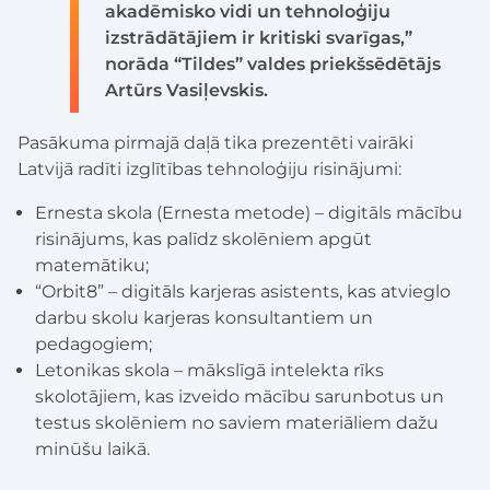
akadēmisko vidi un tehnoloģiju
izstrādātājiem ir kritiski svarīgas,”
norāda “Tildes” valdes priekšsēdētājs
Artūrs Vasiļevskis.
Pasākuma pirmajā daļā tika prezentēti vairāki
Latvijā radīti izglītības tehnoloģiju risinājumi:
Ernesta skola (Ernesta metode) – digitāls mācību
risinājums, kas palīdz skolēniem apgūt
matemātiku;
“Orbit8” – digitāls karjeras asistents, kas atvieglo
darbu skolu karjeras konsultantiem un
pedagogiem;
Letonikas skola – mākslīgā intelekta rīks
skolotājiem, kas izveido mācību sarunbotus un
testus skolēniem no saviem materiāliem dažu
minūšu laikā.