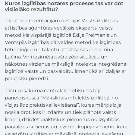
Kuros izglītības nozares procesos tas var dot
vislielāko rezultātu?
Tāpat ar prezentācijām uzstājās Valsts izglītības
attīstības aģentūras vecākais eksperts–valsts
metodiķis vispārējā izglītībā Edijs Freimanis un
Ventspils izglītības pārvaldes metodiķe izglītības
tehnoloģiju un talantu attīstīšanas jomā Irina
Lučina. Viņi iezīmēja pašreizējo situāciju un
nākotnes virzienus mākslīgā intelekta integrēšanai
izglītībā valsts un pašvaldību līmenī, kā arī dalījās ar
praktisku pieredzi.
Taču pasākuma centrālais notikums bija
paneļdiskusija “Mākslīgais intelekts izglītībā: no
vīzijas līdz praktiskai ieviešanai”, kuras mērķis bija
noskaidrot, kas ir izdarīts un tiek plānots valsts
līmenī, dzirdēt praktiskus piemērus no izglītības
pārvaldes ikdienas un iezīmēt kopējo virzienu, kurā
vajadzētu virzīties ar mākslīgā intelekta ieviešanu