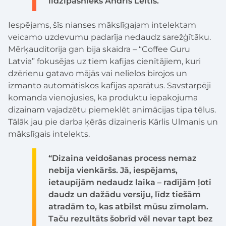
līdzīpašnieks Andris Leitis.
Iespējams, šīs nianses mākslīgajam intelektam
veicamo uzdevumu padarīja nedaudz sarežģītāku.
Mērķauditorija gan bija skaidra – “Coffee Guru
Latvia” fokusējas uz tiem kafijas cienītājiem, kuri
dzērienu gatavo mājās vai nelielos birojos un
izmanto automātiskos kafijas aparātus. Savstarpēji
komanda vienojusies, ka produktu iepakojuma
dizainam vajadzētu piemeklēt animācijas tipa tēlus.
Tālāk jau pie darba ķērās dizaineris Kārlis Ulmanis un
mākslīgais intelekts.
“Dizaina veidošanas process nemaz
nebija vienkāršs. Jā, iespējams,
ietaupījām nedaudz laika – radījām ļoti
daudz un dažādu versiju, līdz tiešām
atradām to, kas atbilst mūsu zīmolam.
Taču rezultāts šobrīd vēl nevar tapt bez