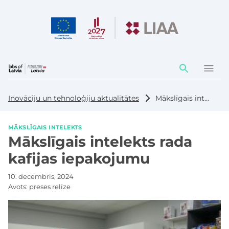
Darbības
elementi
Inovāciju un tehnoloģiju aktualitātes
Mākslīgais intelekts rada kafijas iepakojumu
MĀKSLĪGAIS INTELEKTS
Mākslīgais intelekts rada
kafijas iepakojumu
10. decembris, 2024
Avots:
preses relīze