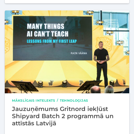
MĀKSLĪGAIS INTELEKTS
TEHNOLOĢIJAS
Jauzuņēmums Gritnord iekļūst
Shipyard Batch 2 programmā un
attīstās Latvijā