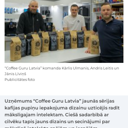
“Coffee Guru Latvia” komanda Kārlis Ulmanis, Andris Leitis un
Jānis Līviņš
Publicitātes foto
Uzņēmums “Coffee Guru Latvia” jaunās sērijas
kafijas pupiņu iepakojuma dizainu uzticējis radīt
mākslīgajam intelektam. Ciešā sadarbībā ar
cilvēku tapis jauns dizains un secinājumi par