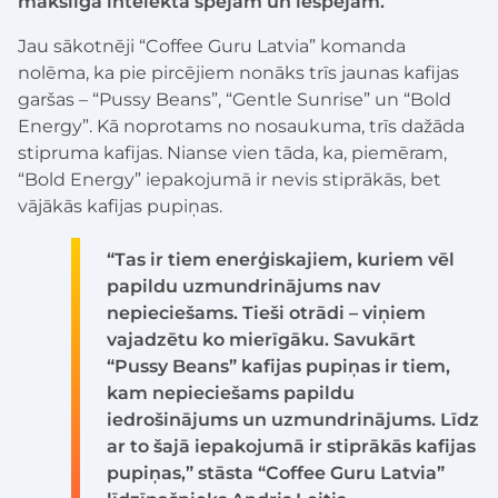
mākslīgā intelekta spējām un iespējām.
Jau sākotnēji “Coffee Guru Latvia” komanda
nolēma, ka pie pircējiem nonāks trīs jaunas kafijas
garšas – “Pussy Beans”, “Gentle Sunrise” un “Bold
Energy”. Kā noprotams no nosaukuma, trīs dažāda
stipruma kafijas. Nianse vien tāda, ka, piemēram,
“Bold Energy” iepakojumā ir nevis stiprākās, bet
vājākās kafijas pupiņas.
“Tas ir tiem enerģiskajiem, kuriem vēl
papildu uzmundrinājums nav
nepieciešams. Tieši otrādi – viņiem
vajadzētu ko mierīgāku. Savukārt
“Pussy Beans” kafijas pupiņas ir tiem,
kam nepieciešams papildu
iedrošinājums un uzmundrinājums. Līdz
ar to šajā iepakojumā ir stiprākās kafijas
pupiņas,” stāsta “Coffee Guru Latvia”