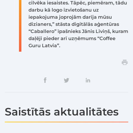
cilvēka iesaistes. Tāpēc, piemēram, tādu
darbu kā logo izvietošanu uz
iepakojuma joprojām darīja mūsu
dizianers,” stāsta digitālās aģentūras
“Caballero” īpašnieks Jānis Līviņš, kuram
daļēji pieder arī uzņēmums “Coffee
Guru Latvia”.
Saistītās aktualitātes