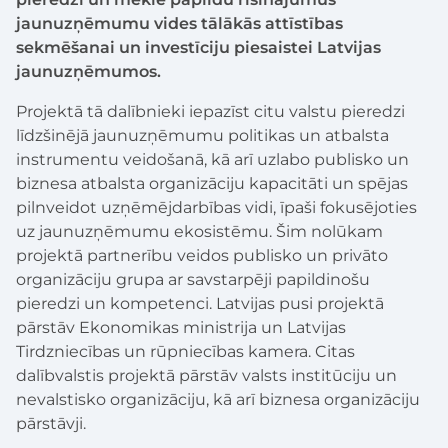
jaunuzņēmumu vides tālākās attīstības
sekmēšanai un investīciju piesaistei Latvijas
jaunuzņēmumos.
Projektā tā dalībnieki iepazīst citu valstu pieredzi
līdzšinējā jaunuzņēmumu politikas un atbalsta
instrumentu veidošanā, kā arī uzlabo publisko un
biznesa atbalsta organizāciju kapacitāti un spējas
pilnveidot uzņēmējdarbības vidi, īpaši fokusējoties
uz jaunuzņēmumu ekosistēmu. Šim nolūkam
projektā partnerību veidos publisko un privāto
organizāciju grupa ar savstarpēji papildinošu
pieredzi un kompetenci. Latvijas pusi projektā
pārstāv Ekonomikas ministrija un Latvijas
Tirdzniecības un rūpniecības kamera. Citas
dalībvalstis projektā pārstāv valsts institūciju un
nevalstisko organizāciju, kā arī biznesa organizāciju
pārstāvji.