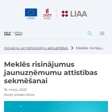
Darbības
elementi
Inovāciju un tehnoloģiju aktualitātes
Meklēs risinājumus jaunuzņēmumu attīstības sekmēšanai
Meklēs risinājumus
jaunuzņēmumu attīstības
sekmēšanai
16. maijs, 2023
Avots:
preses relīze