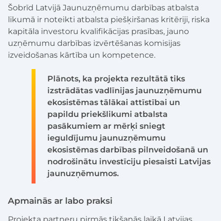
Šobrīd Latvijā Jaunuzņēmumu darbības atbalsta
likumā ir noteikti atbalsta piešķiršanas kritēriji, riska
kapitāla investoru kvalifikācijas prasības, jauno
uzņēmumu darbības izvērtēšanas komisijas
izveidošanas kārtība un kompetence.
Plānots, ka projekta rezultātā tiks
izstrādātas vadlīnijas jaunuzņēmumu
ekosistēmas tālākai attīstībai un
papildu priekšlikumi atbalsta
pasākumiem ar mērķi sniegt
ieguldījumu jaunuzņēmumu
ekosistēmas darbības pilnveidošanā un
nodrošinātu investīciju piesaisti Latvijas
jaunuzņēmumos.
Apmainās ar labo praksi
Projekta partneru pirmās tikšanās laikā Latvijas