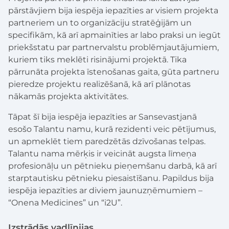
pārstāvjiem bija iespēja iepazīties ar visiem projekta
partneriem un to organizāciju stratēģijām un
specifikām, kā arī apmainīties ar labo praksi un iegūt
priekšstatu par partnervalstu problēmjautājumiem,
kuriem tiks meklēti risinājumi projektā. Tika
pārrunāta projekta īstenošanas gaita, gūta partneru
pieredze projektu realizēšanā, kā arī plānotas
nākamās projekta aktivitātes.
Tāpat šī bija iespēja iepazīties ar Sansevastjanā
esošo Talantu namu, kurā rezidenti veic pētījumus,
un apmeklēt tiem paredzētās dzīvošanas telpas.
Talantu nama mērķis ir veicināt augsta līmeņa
profesionāļu un pētnieku pieņemšanu darbā, kā arī
starptautisku pētnieku piesaistīšanu. Papildus bija
iespēja iepazīties ar diviem jaunuzņēmumiem –
“Onena Medicines” un “i2U”.
Izstrādās vadlīnijas