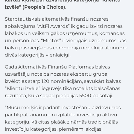
izvēle” (People’s Choice).
Starptautiskais alternatīvās finanšu nozares
apbalvojums “AltFi Awards” ik gadu izvirzi nozares
labākos un veiksmīgākos uzņēmumus, komandas
un personības. “Mintos” ir vienīgais uzņēmums, kas
balvu pasniegšanas ceremonijā nopelnīja atzinumu
divās kategorijās vienlaicīgi.
Gada Alternatīvās Finanšu Platformas balvas
uzvarētāju noteica nozares ekspertu grupa,
izvēloties starp 120 nominācijām, savukārt balvas
“Klientu izvēle” ieguvējs tika noteikts balsošanas
rezultātā, kurā šogad piedalījās 5500 balsotāji.
“Mūsu mērķis ir padarīt investēšanu aizdevumos
par tikpat zināmu un izplatītu investīciju aktīvu
kategoriju, kā citas plašāk zināmās tradicionālās
investīciju kategorijas, piemēram, akcijas,