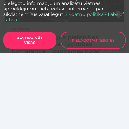
pielāgotu informāciju un analizētu vietnes
apmeklējumu. Detalizētāku informāciju par
sīkdatnēm Jūs varat iegūt
Sīkdatņu politika - Labs of
Latvia.
PASĀKUMI
Aicina pedagogus pieteikties
APSTIPRINĀT
PIELĀGOT/ATTEIKTIES
VISAS
uzņēmējdarbības izglītības
Sīkdatņu iestatījumi
konferencei “Izaugsmes kods”