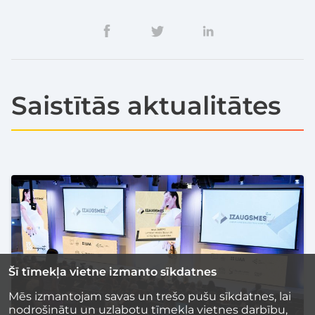
Saistītās aktualitātes
Šī tīmekļa vietne izmanto sīkdatnes
Mēs izmantojam savas un trešo pušu sīkdatnes, lai
nodrošinātu un uzlabotu tīmekļa vietnes darbību,