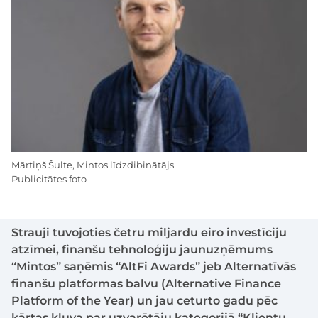
Mārtiņš Šulte, Mintos līdzdibinātājs
Publicitātes foto
Strauji tuvojoties četru miljardu eiro investīciju
atzīmei, finanšu tehnoloģiju jaunuzņēmums
“Mintos” saņēmis “AltFi Awards” jeb Alternatīvās
finanšu platformas balvu (Alternative Finance
Platform of the Year) un jau ceturto gadu pēc
kārtas kļuva par uzvarētāju kategorijā “Klientu