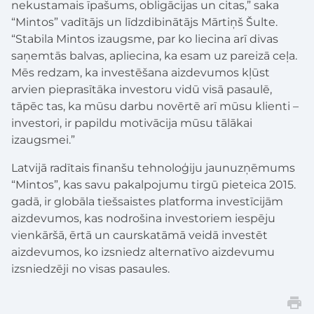
nekustamais īpašums, obligācijas un citas,” saka
“Mintos” vadītājs un līdzdibinātājs Mārtiņš Šulte.
“Stabila Mintos izaugsme, par ko liecina arī divas
saņemtās balvas, apliecina, ka esam uz pareizā ceļa.
Mēs redzam, ka investēšana aizdevumos kļūst
arvien pieprasītāka investoru vidū visā pasaulē,
tāpēc tas, ka mūsu darbu novērtē arī mūsu klienti –
investori, ir papildu motivācija mūsu tālākai
izaugsmei.”
Latvijā radītais finanšu tehnoloģiju jaunuzņēmums
“Mintos”, kas savu pakalpojumu tirgū pieteica 2015.
gadā, ir globāla tiešsaistes platforma investīcijām
aizdevumos, kas nodrošina investoriem iespēju
vienkāršā, ērtā un caurskatāmā veidā investēt
aizdevumos, ko izsniedz alternatīvo aizdevumu
izsniedzēji no visas pasaules.