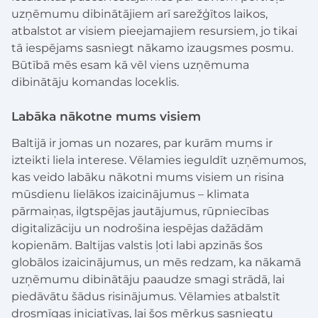
uzņēmumu dibinātājiem arī sarežģītos laikos,
atbalstot ar visiem pieejamajiem resursiem, jo tikai
tā iespējams sasniegt nākamo izaugsmes posmu.
Būtībā mēs esam kā vēl viens uzņēmuma
dibinātāju komandas loceklis.
Labāka nākotne mums visiem
Baltijā ir jomas un nozares, par kurām mums ir
izteikti liela interese. Vēlamies ieguldīt uzņēmumos,
kas veido labāku nākotni mums visiem un risina
mūsdienu lielākos izaicinājumus – klimata
pārmaiņas, ilgtspējas jautājumus, rūpniecības
digitalizāciju un nodrošina iespējas dažādām
kopienām. Baltijas valstis ļoti labi apzinās šos
globālos izaicinājumus, un mēs redzam, ka nākamā
uzņēmumu dibinātāju paaudze smagi strādā, lai
piedāvātu šādus risinājumus. Vēlamies atbalstīt
drosmīgas iniciatīvas, lai šos mērķus sasniegtu