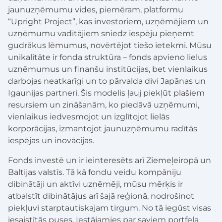
jaunuzņēmumu vides, piemēram, platformu
“Upright Project”, kas investoriem, uzņēmējiem un
uzņēmumu vadītājiem sniedz iespēju pieņemt
gudrākus lēmumus, novērtējot tiešo ietekmi. Mūsu
unikalitāte ir fonda struktūra – fonds apvieno lielus
uzņēmumus un finanšu institūcijas, bet vienlaikus
darbojas neatkarīgi un to pārvalda divi Japānas un
Igaunijas partneri. Šis modelis ļauj piekļūt plašiem
resursiem un zināšanām, ko piedāvā uzņēmumi,
vienlaikus iedvesmojot un izglītojot lielās
korporācijas, izmantojot jaunuzņēmumu radītās
iespējas un inovācijas.
Fonds investē un ir ieinteresēts arī Ziemeļeiropā un
Baltijas valstīs. Tā kā fondu veidu kompāniju
dibinātāji un aktīvi uzņēmēji, mūsu mērķis ir
atbalstīt dibinātājus arī šajā reģionā, nodrošinot
piekļuvi starptautiskajam tirgum. No tā iegūst visas
iesaistītās puses. Iestājamies par saviem portfeļa