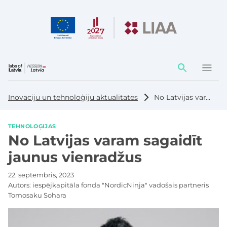
Darbības
elementi
Inovāciju un tehnoloģiju aktualitātes
No Latvijas varam sagaidīt jaunus vienradžus
TEHNOLOĢIJAS
No Latvijas varam sagaidīt
jaunus vienradžus
22. septembris, 2023
Autors:
iespējkapitāla fonda "NordicNinja" vadošais partneris
Tomosaku Sohara