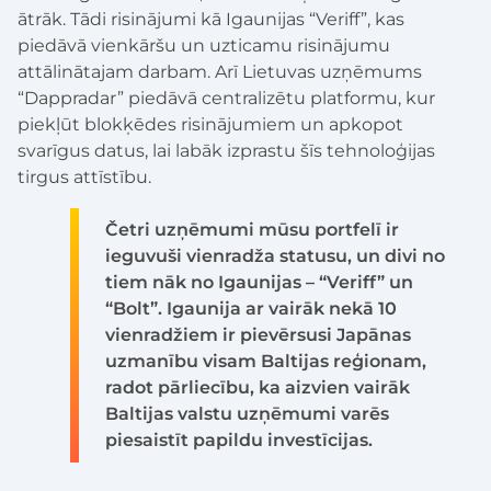
ātrāk. Tādi risinājumi kā Igaunijas “Veriff”, kas
piedāvā vienkāršu un uzticamu risinājumu
attālinātajam darbam. Arī Lietuvas uzņēmums
“Dappradar” piedāvā centralizētu platformu, kur
piekļūt blokķēdes risinājumiem un apkopot
svarīgus datus, lai labāk izprastu šīs tehnoloģijas
tirgus attīstību.
Četri uzņēmumi mūsu portfelī ir
ieguvuši vienradža statusu, un divi no
tiem nāk no Igaunijas – “Veriff” un
“Bolt”. Igaunija ar vairāk nekā 10
vienradžiem ir pievērsusi Japānas
uzmanību visam Baltijas reģionam,
radot pārliecību, ka aizvien vairāk
Baltijas valstu uzņēmumi varēs
piesaistīt papildu investīcijas.