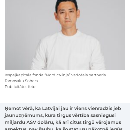
Iespējkapitāla fonda “NordicNinja” vadošais partneris
Tomosaku Sohara
Publicitātes foto
Ņemot vērā, ka Latvijai jau ir viens vienradzis jeb
jaunuzņēmums, kura tirgus vērtība sasniegusi
miljardu ASV dolāru, kā arī citus tirgū vērojamus
aspektus, nav šaubu, ka šo statusu nākotnē iegūs