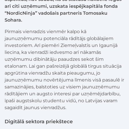
arī citi uzņēmumi, uzskata iespējkapitāla fonda
“NordicNinja” vadošais partneris Tomosaku
Sohara.
Pirmais vienradzis vienmēr kalpo kā
jaunuzņēmumu potenciāla rādītājs globālajiem
investoriem. Arī piemēri Ziemeļvalstīs un Igaunijā
liecina, ka vienradži iedvesmo arī nākamās
uzņēmumu dibinātāju paaudzes sekot šim
etalonam. Lai gan pašreizējā globālā tirgus situācija
apgrūtina vienradžu skaita pieaugumu, jo
jaunuzņēmumu novērtējuma līmenis visā pasaulē ir
samazinājies, balstoties uz visiem jaunuzņēmumu
rādītājiem un augsto interesi par uzņēmējdarbību,
īpaši augstskolu studentu vidū, no Latvijas varam
sagaidīt jaunus vienradžus.
Digitālā sektora priekštece