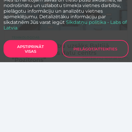
nodrošinātu un uzlabotu tīmekļa vietnes darbību,
pielāgotu informāciju un analizētu vietnes
apmeklējumu. Detalizētāku informāciju par
sīkdatnēm Jūs varat iegūt
Sīkdatņu politika - Labs of
Latvia.
TEHNOLOĢIJAS
Nākamgad darbu uzsāks Baltijā
APSTIPRINĀT
PIELĀGOT/ATTEIKTIES
VISAS
fiziski drošākais datu centrs
Sīkdatņu iestatījumi
“Pozitrons”