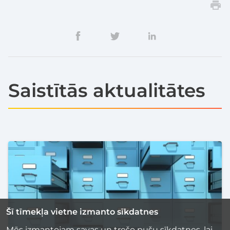
Saistītās aktualitātes
Šī tīmekļa vietne izmanto sīkdatnes
Mēs izmantojam savas un trešo pušu sīkdatnes, lai