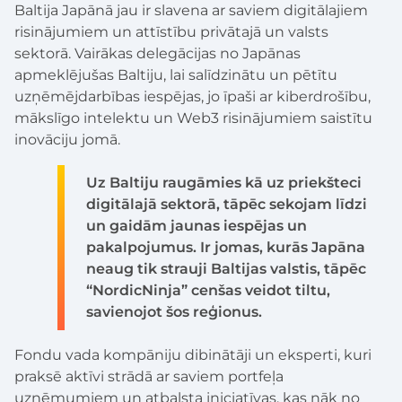
Baltija Japānā jau ir slavena ar saviem digitālajiem
risinājumiem un attīstību privātajā un valsts
sektorā. Vairākas delegācijas no Japānas
apmeklējušas Baltiju, lai salīdzinātu un pētītu
uzņēmējdarbības iespējas, jo īpaši ar kiberdrošību,
mākslīgo intelektu un Web3 risinājumiem saistītu
inovāciju jomā.
Uz Baltiju raugāmies kā uz priekšteci
digitālajā sektorā, tāpēc sekojam līdzi
un gaidām jaunas iespējas un
pakalpojumus. Ir jomas, kurās Japāna
neaug tik strauji Baltijas valstis, tāpēc
“NordicNinja” cenšas veidot tiltu,
savienojot šos reģionus.
Fondu vada kompāniju dibinātāji un eksperti, kuri
praksē aktīvi strādā ar saviem portfeļa
uzņēmumiem un atbalsta iniciatīvas, kas nāk no