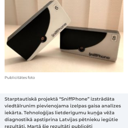
Publicitātes foto
Starptautiskā projektā “SniffPhone” izstrādāta
viedtālrunim pievienojama izelpas gaisa analīzes
iekārta. Tehnoloģijas lietderīgumu kuņģa vēža
diagnostikā apstiprina Latvijas pētnieku iegūtie
rezultāti. Martā šie rezultāti publicēti