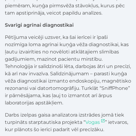
piemēram, kuņģa pirmsvēža stāvokļus, kurus pēc
tam apstiprināja, veicot papildu analīzes.
Svarīgi agrīnai diagnostikai
Pētījuma veicēji uzsver, ka šai ierīcei ir īpaši
nozīmīga loma agrīnai kuņģa vēža diagnostikai, kas
ļautu izvairīties no novēloti atklātajiem slimības
gadījumiem, mazinot pacientu mirstību.
Tehnoloģija ir salīdzinoši lēta, darbojas ātri un precīzi,
kā arī nav invazīva. Salīdzinājumam – parasti kuņģa
vēža diagnostikai izmanto endoskopiju, magnētisko
rezonansi vai datortomogrāfiju. Turklāt “SniffPhone”
ir pārnēsājama, kas ļauj to izmantot arī ārpus
laboratorijas apstākļiem.
Darbs izelpas gaisa analizatora izstrādes jomā tiek
turpināts starptautiska projekta “
Vogas
” ietvaros,
kur plānots šo ierīci padarīt vēl precīzāku.