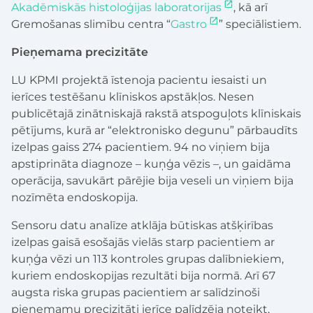
Akadēmiskās histoloģijas laboratorijas
, kā arī
Gremošanas slimību centra “
Gastro
” speciālistiem.
Pieņemama precizitāte
LU KPMI projektā īstenoja pacientu iesaisti un
ierīces testēšanu klīniskos apstākļos. Nesen
publicētajā zinātniskajā rakstā atspoguļots klīniskais
pētījums, kurā ar “elektronisko degunu” pārbaudīts
izelpas gaiss 274 pacientiem. 94 no viņiem bija
apstiprināta diagnoze – kuņģa vēzis –, un gaidāma
operācija, savukārt pārējie bija veseli un viņiem bija
nozīmēta endoskopija.
Sensoru datu analīze atklāja būtiskas atšķirības
izelpas gaisā esošajās vielās starp pacientiem ar
kuņģa vēzi un 113 kontroles grupas dalībniekiem,
kuriem endoskopijas rezultāti bija normā. Arī 67
augsta riska grupas pacientiem ar salīdzinoši
pieņemamu precizitāti ierīce palīdzēja noteikt,