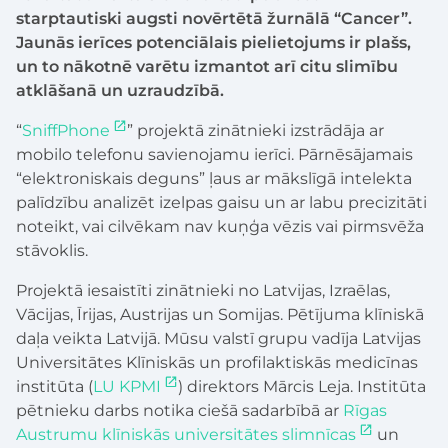
starptautiski augsti novērtētā žurnālā “Cancer”.
Jaunās ierīces potenciālais pielietojums ir plašs,
un to nākotnē varētu izmantot arī citu slimību
atklāšanā un uzraudzībā.
“
SniffPhone
” projektā zinātnieki izstrādāja ar
mobilo telefonu savienojamu ierīci. Pārnēsājamais
“elektroniskais deguns” ļaus ar mākslīgā intelekta
palīdzību analizēt izelpas gaisu un ar labu precizitāti
noteikt, vai cilvēkam nav kuņģa vēzis vai pirmsvēža
stāvoklis.
Projektā iesaistīti zinātnieki no Latvijas, Izraēlas,
Vācijas, Īrijas, Austrijas un Somijas. Pētījuma klīniskā
daļa veikta Latvijā. Mūsu valstī grupu vadīja Latvijas
Universitātes Klīniskās un profilaktiskās medicīnas
institūta (
LU KPMI
) direktors Mārcis Leja. Institūta
pētnieku darbs notika ciešā sadarbībā ar
Rīgas
Austrumu klīniskās universitātes slimnīcas
un