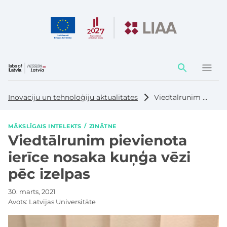
Darbības
elementi
Inovāciju un tehnoloģiju aktualitātes
Viedtālrunim pievienota ierīce nosaka kuņģa vēzi pēc izelpas
MĀKSLĪGAIS INTELEKTS
ZINĀTNE
Viedtālrunim pievienota
ierīce nosaka kuņģa vēzi
pēc izelpas
30. marts, 2021
Avots:
Latvijas Universitāte