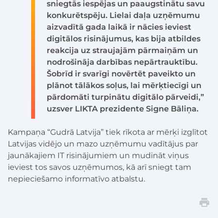
sniegtās iespējas un paaugstinātu savu
konkurētspēju. Lielai daļa uzņēmumu
aizvadītā gada laikā ir nācies ieviest
digitālos risinājumus, kas bija atbildes
reakcija uz straujajām pārmaiņām un
nodrošināja darbības nepārtrauktību.
Šobrīd ir svarīgi novērtēt paveikto un
plānot tālākos soļus, lai mērķtiecīgi un
pārdomāti turpinātu digitālo pārveidi,”
uzsver LIKTA prezidente Signe Bāliņa.
Kampaņa “Gudrā Latvija” tiek rīkota ar mērķi izglītot
Latvijas vidējo un mazo uzņēmumu vadītājus par
jaunākajiem IT risinājumiem un mudināt viņus
ieviest tos savos uzņēmumos, kā arī sniegt tam
nepieciešamo informatīvo atbalstu.