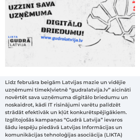
Līdz februāra beigām Latvijas mazie un vidējie
uzņēmumi tīmekļvietnē “gudralatvija.lv” aicināti
novērtēt sava uzņēmuma digitālo briedumu un
noskaidrot, kādi IT risinājumi varētu palīdzēt
strādāt efektīvāk un kļūt konkurētspējīgākiem.
Izglītojošās kampaņas “Gudrā Latvija” ievaros
šādu iespēju piedāvā Latvijas Informācijas un
komunikācijas tehnoloģijas asociācija (LIKTA)