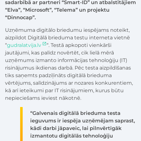
sadarbībā ar partneri “Smart-ID” un atbalstītājiem
“Elva”, “Microsoft”, “Telema” un projektu
“Dinnocap”.
Uzņēmuma digitālo briedumu iespējams noteikt,
aizpildot Digitālā brieduma testu interneta vietnē
“
gudralatvija.lv
“. Testā apkopoti vienkārši
jautājumi, kas palīdz novērtēt, cik lielā mērā
uzņēmums izmanto informācijas tehnoloģiju (IT)
risinājumus ikdienas darbā. Pēc testa aizpildīšanas
tiks saņemts padziļināts digitālā brieduma
vērtējums, salīdzinājums ar nozares konkurentiem,
kā arī ieteikumi par IT risinājumiem, kurus būtu
nepieciešams ieviest nākotnē.
“Galvenais digitālā brieduma testa
ieguvums ir iespēja uzņēmējam saprast,
kādi darbi jāpaveic, lai pilnvērtīgāk
izmantotu digitālās tehnoloģiju