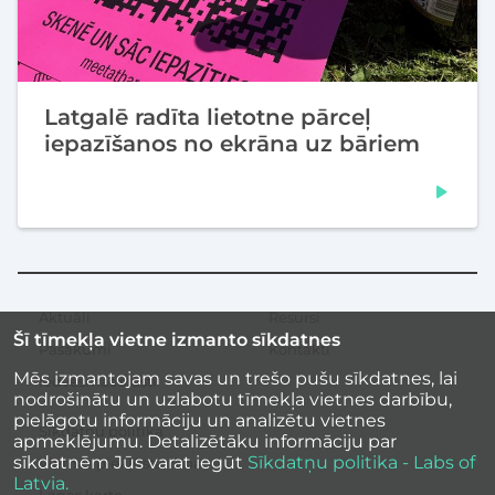
Latgalē radīta lietotne pārceļ
iepazīšanos no ekrāna uz bāriem
Aktuāli
Resursi
Sekundārā
Šī tīmekļa vietne izmanto sīkdatnes
izvēlne
Pasākumi
Kontakti
Mēs izmantojam savas un trešo pušu sīkdatnes, lai
Iedvesmas stāsti
nodrošinātu un uzlabotu tīmekļa vietnes darbību,
pielāgotu informāciju un analizētu vietnes
Sīkdatņu politika
apmeklējumu. Detalizētāku informāciju par
sīkdatnēm Jūs varat iegūt
Sīkdatņu politika - Labs of
Vietnes piekļūstamība
Latvia.
Lapas karte