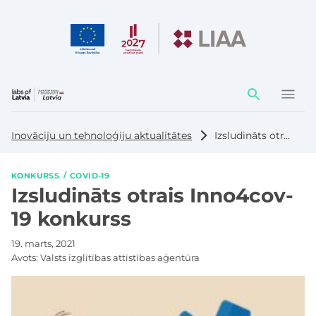
Darbības
elementi
Inovāciju un tehnoloģiju aktualitātes
Izsludināts otrais Inno4cov-19 konkurss
KONKURSS
COVID-19
Izsludināts otrais Inno4cov-
19 konkurss
19. marts, 2021
Avots:
Valsts izglītības attīstības aģentūra