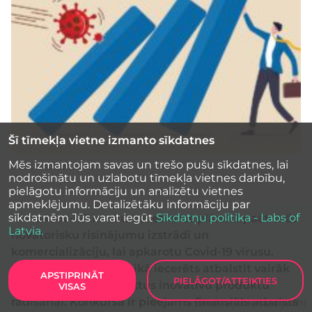
Šī tīmekļa vietne izmanto sīkdatnes
Mēs izmantojam savas un trešo pušu sīkdatnes, lai
Foto: Shutterstock
nodrošinātu un uzlabotu tīmekļa vietnes darbību,
pielāgotu informāciju un analizētu vietnes
apmeklējumu. Detalizētāku informāciju par
sīkdatnēm Jūs varat iegūt
Sīkdatņu politika - Labs of
“Inno4cov-19” konkursa ietvaros plānots paātrināt
Latvia.
novatorisku risinājumu izstrādi un
komercializāciju, lai apkarotu Covid-19 vīrusu.
Nākamo divu gadu laikā iecerēts atbalstīt vairāk
APSTIPRINĀT
PIELĀGOT/ATTEIKTIES
nekā 30 jaunus projektus inovatīvu produktu
VISAS
radīšanai. Konkursā ir pieejams finansiāls atbalsts
Sīkdatņu iestatījumi