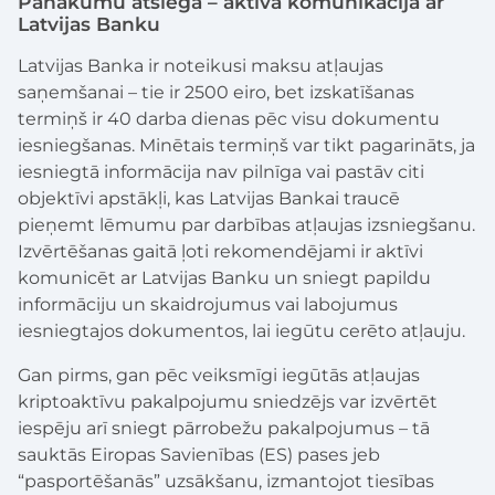
Panākumu atslēga – aktīva komunikācija ar
Latvijas Banku
Latvijas Banka ir noteikusi maksu atļaujas
saņemšanai – tie ir 2500 eiro, bet izskatīšanas
termiņš ir 40 darba dienas pēc visu dokumentu
iesniegšanas. Minētais termiņš var tikt pagarināts, ja
iesniegtā informācija nav pilnīga vai pastāv citi
objektīvi apstākļi, kas Latvijas Bankai traucē
pieņemt lēmumu par darbības atļaujas izsniegšanu.
Izvērtēšanas gaitā ļoti rekomendējami ir aktīvi
komunicēt ar Latvijas Banku un sniegt papildu
informāciju un skaidrojumus vai labojumus
iesniegtajos dokumentos, lai iegūtu cerēto atļauju.
Gan pirms, gan pēc veiksmīgi iegūtās atļaujas
kriptoaktīvu pakalpojumu sniedzējs var izvērtēt
iespēju arī sniegt pārrobežu pakalpojumus – tā
sauktās Eiropas Savienības (ES) pases jeb
“pasportēšanās” uzsākšanu, izmantojot tiesības