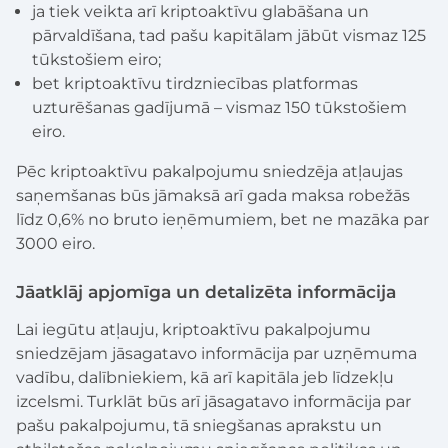
ja tiek veikta arī kriptoaktīvu glabāšana un
pārvaldīšana, tad pašu kapitālam jābūt vismaz 125
tūkstošiem eiro;
bet kriptoaktīvu tirdzniecības platformas
uzturēšanas gadījumā – vismaz 150 tūkstošiem
eiro.
Pēc kriptoaktīvu pakalpojumu sniedzēja atļaujas
saņemšanas būs jāmaksā arī gada maksa robežās
līdz 0,6% no bruto ieņēmumiem, bet ne mazāka par
3000 eiro.
Jāatklāj apjomīga un detalizēta informācija
Lai iegūtu atļauju, kriptoaktīvu pakalpojumu
sniedzējam jāsagatavo informācija par uzņēmuma
vadību, dalībniekiem, kā arī kapitāla jeb līdzekļu
izcelsmi. Turklāt būs arī jāsagatavo informācija par
pašu pakalpojumu, tā sniegšanas aprakstu un