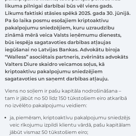
likuma pilnīgai darbībai būs vēl viens gads.
Likums faktiski stāsies spēkā 2025. gada 30. jūnijā.
Pa šo laika posmu esošajiem kriptoaktīvu
pakalpojumu sniedzējiem, kuru uzraudzību
zināmā mērā veica Valsts ieņēmumu dienests,
būs iespēja sagatavoties darbības atļaujas
iegūšanai no Latvijas Bankas. Advokātu biroja
“Walless” asociētais partneris, zvērināts advokāts
Valters Diure skaidro veicamos soļus, kā
kriptoaktīvu pakalpojumu sniedzējiem
sagatavoties un saņemt darbības atļauju.
Viens no soļiem ir pašu kapitāla nodrošināšana –
tam ir jābūt no 50 līdz 150 tūkstošiem eiro atkarībā
no izvēlēto pakalpojumu veidiem:
ja, piemēram, kriptoaktīvu pakalpojumu sniedzējs
veic rīkojumu izpildi klientu vārdā, pašu kapitālam
jābūt vismaz 50 tūkstošiem eiro;