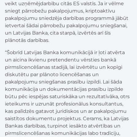
veikt uzņēmējdarbību citās ES valstīs. Ja ir vēlme
sniegt pārrobežu pakalpojumus, kriptoaktīvu
pakalpojumu sniedzēja darbības programmā jābūt
ietvertai šādai pārrobežu pakalpojumu sniegšanai,
un Latvijas Banka, cita starpā, izvērtēs arī šīs
plānotās darbības.
“Šobrīd Latvijas Banka komunikācijā ir ļoti atvērta
un aicina ikvienu pretendentu vērsties bankā
pirmslicencēšanas stadijā, lai izvērtētu un kopīgi
diskutētu par plānoto licencēšanas un
pakalpojumu sniegšanas prasību izpildi. Lai šāda
komunikācija un dokumentācijas prasību izpilde
būtu pēc iespējas saturiskāka un rezultatīvāka, otrs
ieteikums ir uzrunāt profesionālus konsultantus,
kas palīdzēs gatavot juridiskos un ar pakalpojumu
saistītos dokumentu projektus. Cerams, ka Latvijas
Bankas darbības, turpinot iesākto atvērtības un
pirmslicencēšanas komunikācijas labo tradīciju,