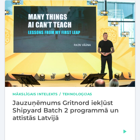
MĀKSLĪGAIS INTELEKTS
TEHNOLOĢIJAS
Jauzuņēmums Gritnord iekļūst
Shipyard Batch 2 programmā un
attīstās Latvijā