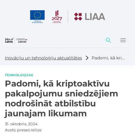
Darbības
elementi
Inovāciju un tehnoloģiju aktualitātes
Padomi, kā kriptoaktīvu pakalpojumu sniedzējiem nodrošināt atbilstību jaunajam likumam
TEHNOLOĢIJAS
Padomi, kā kriptoaktīvu
pakalpojumu sniedzējiem
nodrošināt atbilstību
jaunajam likumam
31. oktobris, 2024
Avots:
preses relīze