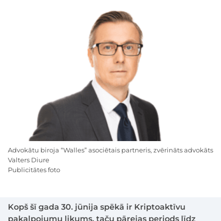
Advokātu biroja “Walles” asociētais partneris, zvērināts advokāts
Valters Diure
Publicitātes foto
Kopš šī gada 30. jūnija spēkā ir Kriptoaktīvu
pakalpojumu likums, taču pārejas periods līdz