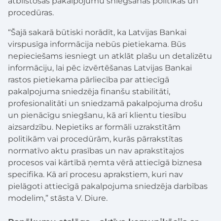
atbilstošas pakalpojumu sniegšanas politikas un
procedūras.
“Šajā sakarā būtiski norādīt, ka Latvijas Bankai
virspusīga informācija nebūs pietiekama. Būs
nepieciešams iesniegt un atklāt plašu un detalizētu
informāciju, lai pēc izvērtēšanas Latvijas Bankai
rastos pietiekama pārliecība par attiecīgā
pakalpojuma sniedzēja finanšu stabilitāti,
profesionalitāti un sniedzamā pakalpojuma drošu
un pienācīgu sniegšanu, kā arī klientu tiesību
aizsardzību. Nepietiks ar formāli uzrakstītām
politikām vai procedūrām, kurās pārrakstītas
normatīvo aktu prasības un nav aprakstītajos
procesos vai kārtībā ņemta vērā attiecīgā biznesa
specifika. Kā arī procesu aprakstiem, kuri nav
pielāgoti attiecīgā pakalpojuma sniedzēja darbības
modelim,” stāsta V. Diure.