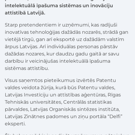
intelektuālā īpašuma sistēmas un inovāciju
attīstībā Latvijā.
Starp pretendentiem ir uzņēmumi, kas radījuši
inovatīvas tehnoloģijas dažādās nozarēs, strādā gan
vietējā tirgū, gan arī eksportē uz dažādām valstīm
ārpus Latvijas. Arī individuālas personas pārstāv
dažādas nozares, kur daudzu gadu gaitā ar savu
darbību ir veicinājušas intelektuālā īpašuma
sistēmas attīstību.
Visus saņemtos pieteikumus izvērtēs Patentu
valdes veidota žūrija, kurā būs Patentu valdes,
Latvijas Investīciju un attīstības aģentūras, Rīgas
Tehniskās universitātes, Centrālās statistikas
pārvaldes, Latvijas Organiskās sintēzes institūta,
Latvijas Zinātnes padomes un ziņu portāla “Delfi”
eksperti.