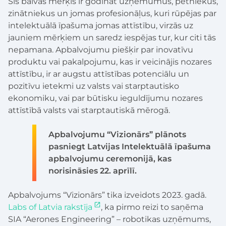
Šīs balvas mērķis ir godināt uzņēmumus, pētniekus,
zinātniekus un jomas profesionāļus, kuri rūpējas par
intelektuālā īpašuma jomas attīstību, virzās uz
jauniem mērķiem un saredz iespējas tur, kur citi tās
nepamana. Apbalvojumu piešķir par inovatīvu
produktu vai pakalpojumu, kas ir veicinājis nozares
attīstību, ir ar augstu attīstības potenciālu un
pozitīvu ietekmi uz valsts vai starptautisko
ekonomiku, vai par būtisku ieguldījumu nozares
attīstībā valsts vai starptautiskā mērogā.
Apbalvojumu “Vizionārs” plānots
pasniegt Latvijas Intelektuālā īpašuma
apbalvojumu ceremonijā, kas
norisināsies 22. aprīlī.
Apbalvojums “Vizionārs” tika izveidots 2023. gadā.
Labs of Latvia rakstīja
, ka pirmo reizi to saņēma
SIA “Aerones Engineering” – robotikas uzņēmums,