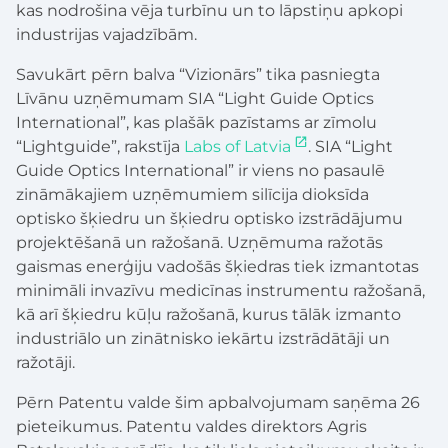
kas nodrošina vēja turbīnu un to lāpstiņu apkopi
industrijas vajadzībām.
Savukārt pērn balva “Vizionārs” tika pasniegta
Līvānu uzņēmumam SIA “Light Guide Optics
International”, kas plašāk pazīstams ar zīmolu
“Lightguide”, rakstīja
Labs of Latvia
. SIA “Light
Guide Optics International” ir viens no pasaulē
zināmākajiem uzņēmumiem silīcija dioksīda
optisko šķiedru un šķiedru optisko izstrādājumu
projektēšanā un ražošanā. Uzņēmuma ražotās
gaismas enerģiju vadošās šķiedras tiek izmantotas
minimāli invazīvu medicīnas instrumentu ražošanā,
kā arī šķiedru kūļu ražošanā, kurus tālāk izmanto
industriālo un zinātnisko iekārtu izstrādātāji un
ražotāji.
Pērn Patentu valde šim apbalvojumam saņēma 26
pieteikumus. Patentu valdes direktors Agris