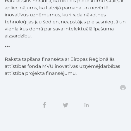
Batalauskis norādīja, ka tik liels pieteikumu skaits ir
apliecinājums, ka Latvijā pamana un novērtē
inovatīvus uzņēmumus, kuri rada nākotnes
tehnoloģijas jau šodien, neapstājas pie sasniegtā un
vienlaikus domā par sava intelektuālā īpašuma
aizsardzību.
***
Raksta tapšana finansēta ar Eiropas Reģionālās
attīstības fonda MVU inovatīvas uzņēmējdarbības
attīstība projekta finansējumu.