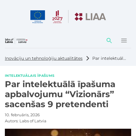
Darbības
elementi
Inovāciju un tehnoloģiju aktualitātes
Par intelektuālā īpašuma apbalvojumu “Vizionārs” sacenšas 9 pretendenti
INTELEKTUĀLAIS ĪPAŠUMS
Par intelektuālā īpašuma
apbalvojumu “Vizionārs”
sacenšas 9 pretendenti
10. februāris, 2026
Autors:
Labs of Latvia