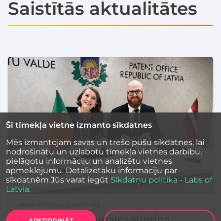
Saistītās aktualitātes
Šī tīmekļa vietne izmanto sīkdatnes
Mēs izmantojam savas un trešo pušu sīkdatnes, lai
nodrošinātu un uzlabotu tīmekļa vietnes darbību,
pielāgotu informāciju un analizētu vietnes
apmeklējumu. Detalizētāku informāciju par
sīkdatnēm Jūs varat iegūt
Sīkdatņu politika - Labs of
Latvia.
INTELEKTUĀLAIS ĪPAŠUMS
Latvija un Portugāles stiprina
APSTIPRINĀT