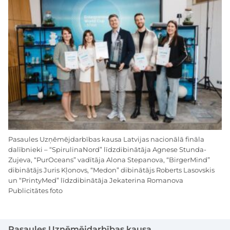
Pasaules Uzņēmējdarbības kausa Latvijas nacionālā fināla
dalībnieki – “SpirulinaNord” līdzdibinātāja Agnese Stunda-
Zujeva, “PurOceans” vadītāja Alona Stepanova, “BirgerMind”
dibinātājs Juris Kļonovs, “Medon” dibinātājs Roberts Lasovskis
un “PrintyMed” līdzdibinātāja Jekaterina Romanova
Publicitātes foto
Pasaules Uzņēmējdarbības kausa