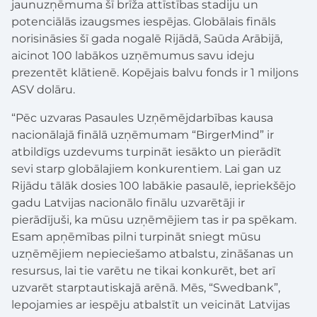
jaunuzņēmuma šī brīža attīstības stadiju un
potenciālās izaugsmes iespējas. Globālais fināls
norisināsies šī gada nogalē Rijādā, Saūda Arābijā,
aicinot 100 labākos uzņēmumus savu ideju
prezentēt klātienē. Kopējais balvu fonds ir 1 miljons
ASV dolāru.
“Pēc uzvaras Pasaules Uzņēmējdarbības kausa
nacionālajā finālā uzņēmumam “BirgerMind” ir
atbildīgs uzdevums turpināt iesākto un pierādīt
sevi starp globālajiem konkurentiem. Lai gan uz
Rijādu tālāk dosies 100 labākie pasaulē, iepriekšējo
gadu Latvijas nacionālo finālu uzvarētāji ir
pierādījuši, ka mūsu uzņēmējiem tas ir pa spēkam.
Esam apņēmības pilni turpināt sniegt mūsu
uzņēmējiem nepieciešamo atbalstu, zināšanas un
resursus, lai tie varētu ne tikai konkurēt, bet arī
uzvarēt starptautiskajā arēnā. Mēs, “Swedbank”,
lepojamies ar iespēju atbalstīt un veicināt Latvijas