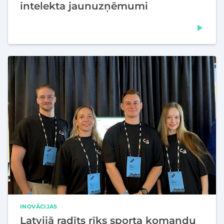
intelekta jaunuzņēmumi
INOVĀCIJAS
Latvijā radīts rīks sporta komandu