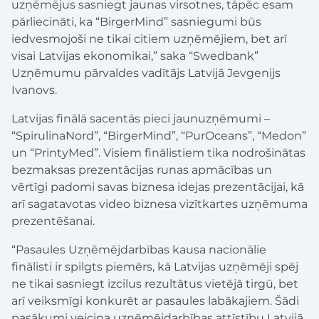
uzņēmējus sasniegt jaunas virsotnes, tāpēc esam
pārliecināti, ka “BirgerMind” sasniegumi būs
iedvesmojoši ne tikai citiem uzņēmējiem, bet arī
visai Latvijas ekonomikai,” saka “Swedbank”
Uzņēmumu pārvaldes vadītājs Latvijā Jevgenijs
Ivanovs.
Latvijas finālā sacentās pieci jaunuzņēmumi –
“SpirulinaNord”, “BirgerMind”, “PurOceans”, “Medon”
un “PrintyMed”. Visiem finālistiem tika nodrošinātas
bezmaksas prezentācijas runas apmācības un
vērtīgi padomi savas biznesa idejas prezentācijai, kā
arī sagatavotas video biznesa vizītkartes uzņēmuma
prezentēšanai.
“Pasaules Uzņēmējdarbības kausa nacionālie
finālisti ir spilgts piemērs, kā Latvijas uzņēmēji spēj
ne tikai sasniegt izcilus rezultātus vietējā tirgū, bet
arī veiksmīgi konkurēt ar pasaules labākajiem. Šādi
pasākumi veicina uzņēmējdarbības attīstību Latvijā,