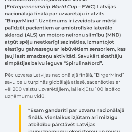
(
Entrepreneurship World Cup
– EWC) Latvijas
nacionālajā finālā par uzvarētāju ir atzīts
“BirgerMind”. Uzņēmums ir izveidots ar mērķi
palīdzēt pacientiem ar amiotrofisko laterālo
sklerozi (ALS) un motoro neironu slimību (MND)
atgūt spēju neatkarīgi sazināties, izmantojot
elastīgu galvassegu ar iebūvētiem sensoriem, kas
ļauj lasīt smadzeņu aktivitāti. Savukārt skatītāju
simpātijas balvu ieguva “SpirulinaNord”.
Pēc uzvaras Latvijas nacionālajā finālā, “BirgerMind”
savu ceļu turpinās globālajā atlasē, sacenšoties ar
vēl 200 valstu uzvarētājiem, lai iekļūtu 100 labāko
uzņēmumu vidū.
“Esam gandarīti par uzvaru nacionālajā
finālā. Vienlaikus izjūtam arī milzīgu
atbildību pārstāvēt Latvijas
jaunuzņēmumu ekosistēmu un mūsu