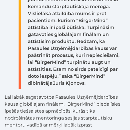
komandu starptautiskajā mērogā.
Vislielākā atbildība mums ir pret
pacientiem, kuriem “BirgerMind”
attīstība ir īpaši būtiska. Turpināsim
gatavoties globālajam finālam un
attīstīsim produktu. Redzam, ka
Pasaules Uzņēmējdarbības kauss var
paātrināt procesus, kuri nepieciešami,
lai “BirgerMind” turpinātu augt un
attīstīties. Esam no sirds pateicīgi par
doto iespēju,” saka “BirgerMind”
dibinātājs Juris Kļonovs.
Lai labāk sagatavotos Pasaules Uzņēmējdarbības
kausa globālajam finālam, “BirgerMind” piedalīsies
īpašās tiešsaistes apmācībās, kurās tiks
nodrošinātas mentoringa sesijas starptautisku
mentoru vadībā ar mērķi labāk izprast