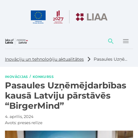
Darbības
elementi
Inovāciju un tehnoloģiju aktualitātes
Pasaules Uzņēmējdarbības kausā Latviju pārstāvēs “BirgerMind”
INOVĀCIJAS
KONKURSS
Pasaules Uzņēmējdarbības
kausā Latviju pārstāvēs
“BirgerMind”
4. aprīlis, 2024
Avots:
preses relīze