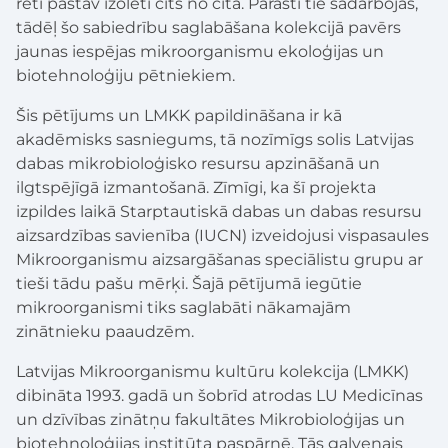
reti pastāv izolēti cits no cita. Parasti tie sadarbojas,
tādēļ šo sabiedrību saglabāšana kolekcijā pavērs
jaunas iespējas mikroorganismu ekoloģijas un
biotehnoloģiju pētniekiem.
Šis pētījums un LMKK papildināšana ir kā
akadēmisks sasniegums, tā nozīmīgs solis Latvijas
dabas mikrobioloģisko resursu apzināšanā un
ilgtspējīgā izmantošanā. Zīmīgi, ka šī projekta
izpildes laikā Starptautiskā dabas un dabas resursu
aizsardzības savienība (IUCN) izveidojusi vispasaules
Mikroorganismu aizsargāšanas speciālistu grupu ar
tieši tādu pašu mērķi. Šajā pētījumā iegūtie
mikroorganismi tiks saglabāti nākamajām
zinātnieku paaudzēm.
Latvijas Mikroorganismu kultūru kolekcija (LMKK)
dibināta 1993. gadā un šobrīd atrodas LU Medicīnas
un dzīvības zinātņu fakultātes Mikrobioloģijas un
biotehnoloģijas institūta paspārnē. Tās galvenais