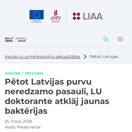
Darbības
elementi
Inovāciju un tehnoloģiju aktualitātes
Pētot Latvijas purvu neredzamo pasauli, LU doktorante atklāj jaunas baktērijas
ZINĀTNE
PĒTĪJUMS
Pētot Latvijas purvu
neredzamo pasauli, LU
doktorante atklāj jaunas
baktērijas
25. maijs, 2026
Avots:
Preses relīze