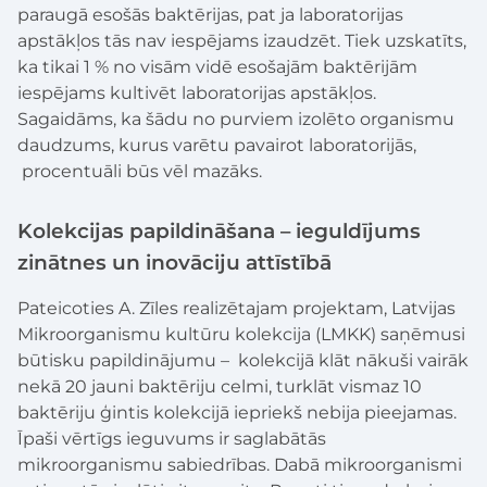
paraugā esošās baktērijas, pat ja laboratorijas
apstākļos tās nav iespējams izaudzēt. Tiek uzskatīts,
ka tikai 1 % no visām vidē esošajām baktērijām
iespējams kultivēt laboratorijas apstākļos.
Sagaidāms, ka šādu no purviem izolēto organismu
daudzums, kurus varētu pavairot laboratorijās,
procentuāli būs vēl mazāks.
Kolekcijas papildināšana – ieguldījums
zinātnes un inovāciju attīstībā
Pateicoties A. Zīles realizētajam projektam, Latvijas
Mikroorganismu kultūru kolekcija (LMKK) saņēmusi
būtisku papildinājumu – kolekcijā klāt nākuši vairāk
nekā 20 jauni baktēriju celmi, turklāt vismaz 10
baktēriju ģintis kolekcijā iepriekš nebija pieejamas.
Īpaši vērtīgs ieguvums ir saglabātās
mikroorganismu sabiedrības. Dabā mikroorganismi