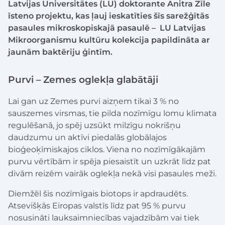
Latvijas Universitātes (LU) doktorante Anitra Zīle
īsteno projektu, kas ļauj ieskatīties šīs sarežģītās
pasaules mikroskopiskajā pasaulē – LU Latvijas
Mikroorganismu kultūru kolekcija papildināta ar
jaunām baktēriju ģintīm.
Purvi – Zemes oglekļa glabātāji
Lai gan uz Zemes purvi aizņem tikai 3 % no
sauszemes virsmas, tie pilda nozīmīgu lomu klimata
regulēšanā, jo spēj uzsūkt milzīgu nokrišņu
daudzumu un aktīvi piedalās globālajos
bioģeoķīmiskajos ciklos. Viena no nozīmīgākajām
purvu vērtībām ir spēja piesaistīt un uzkrāt līdz pat
divām reizēm vairāk oglekļa nekā visi pasaules meži.
Diemžēl šis nozīmīgais biotops ir apdraudēts.
Atsevišķās Eiropas valstīs līdz pat 95 % purvu
nosusināti lauksaimniecības vajadzībām vai tiek