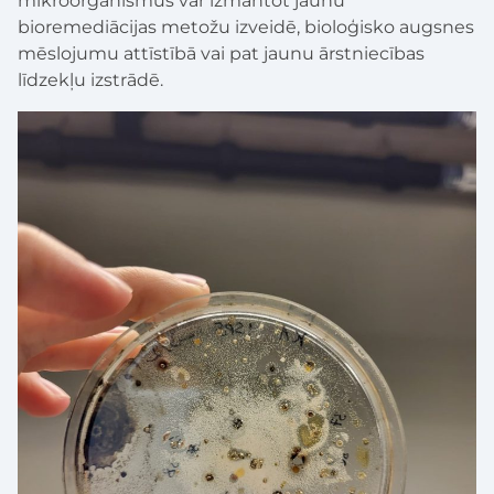
mikroorganismus var izmantot jaunu
bioremediācijas metožu izveidē, bioloģisko augsnes
mēslojumu attīstībā vai pat jaunu ārstniecības
līdzekļu izstrādē.