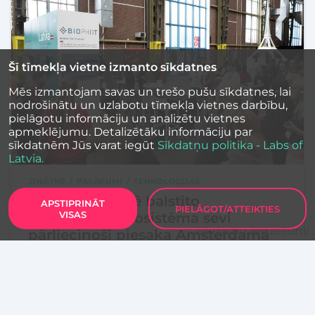
Šī tīmekļa vietne izmanto sīkdatnes
Mēs izmantojam savas un trešo pušu sīkdatnes, lai
nodrošinātu un uzlabotu tīmekļa vietnes darbību,
pielāgotu informāciju un analizētu vietnes
apmeklējumu. Detalizētāku informāciju par
sīkdatnēm Jūs varat iegūt
Sīkdatņu politika - Labs of
Latvia.
ZINĀTNE
PASĀKUMI
TEHNOLOĢIJAS
Latvijas zinātnē balstīto
APSTIPRINĀT
PIELĀGOT/ATTEIKTIES
VISAS
tehnoloģiju ekosistēma sevi
Sīkdatņu iestatījumi
pārliecinoši piesaka Amsterdamā