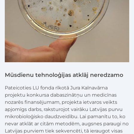
Mūsdienu tehnoloģijas atklāj neredzamo
Pateicoties LU fonda rīkotā Jura Kalnavārna
projektu konkursa dabaszinātņu un medicīnas
nozarēs finansējumam, projekta ietvaros veikts
apjomīgs darbs, raksturojot vairāku Latvijas purvu
mikrobioloģisko daudzveidību. Lai pamanītu to, ko
nevar atklāt ar citām metodēm, augsnes paraugi no
Latvijas purviem tiek sekvencēti, tā ieraugot visas