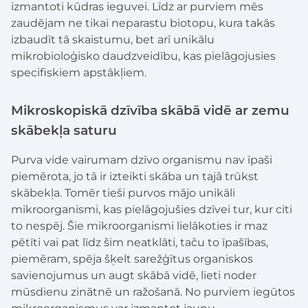
izmantoti kūdras ieguvei. Līdz ar purviem mēs
zaudējam ne tikai neparastu biotopu, kura takās
izbaudīt tā skaistumu, bet arī unikālu
mikrobioloģisko daudzveidību, kas pielāgojusies
specifiskiem apstākļiem.
Mikroskopiskā dzīvība skābā vidē ar zemu
skābekļa saturu
Purva vide vairumam dzīvo organismu nav īpaši
piemērota, jo tā ir izteikti skāba un tajā trūkst
skābekļa. Tomēr tieši purvos mājo unikāli
mikroorganismi, kas pielāgojušies dzīvei tur, kur citi
to nespēj. Šie mikroorganismi lielākoties ir maz
pētīti vai pat līdz šim neatklāti, taču to īpašības,
piemēram, spēja šķelt sarežģītus organiskos
savienojumus un augt skābā vidē, lieti noder
mūsdienu zinātnē un ražošanā. No purviem iegūtos