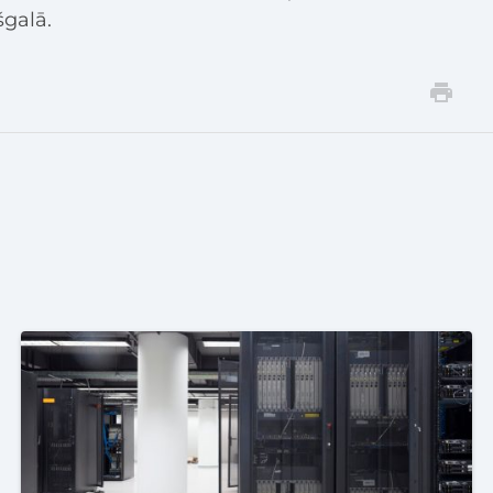
šgalā.