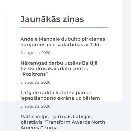
Jaunākās ziņas
Andele Mandele dubulto pirkšanas
darījumus pēc sadarbības ar Tildi
5. augusts, 2026
Nākamgad darbu uzsāks Baltijā
fiziski drošākais datu centrs
“Pozitrons”
3. augusts, 2026
Latgalē radīta lietotne pārceļ
iepazīšanos no ekrāna uz bāriem
3. augusts, 2026
Raitis Velps – pirmais Latvijas
pārstāvis “Transform Awards North
America” žūrijā