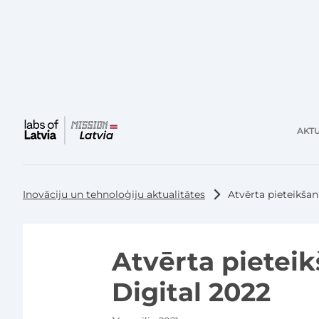
AKTU
Galvenā
izvēlne
Inovāciju un tehnoloģiju aktualitātes
Atvērta pieteikša
Atvērta pietei
Digital 2022