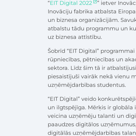
“
EIT Digital 2022
” ietver Inov
Inovāciju fabrika atbalsta Eiro
un biznesa organizācijām. Savu
atbalstu tādu programmu un kurs
uz biznesa attīstību.
Šobrīd “EIT Digital” programmai
rūpniecības, pētniecības un akad
sektora. Līdz šim tā ir atbalstīj
piesaistījuši vairāk nekā vienu
uzņēmējdarbības studentus.
“EIT Digital” veido konkurētspējīg
un ilgtspējīga. Mērķis ir globāla
veicina uzņēmēju talanti un dig
paaudzes digitālos uzņēmumus,
digitālās uzņēmējdarbības tala