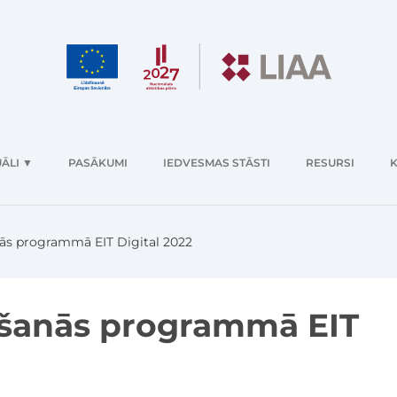
ĀLI
▼
PASĀKUMI
IEDVESMAS STĀSTI
RESURSI
K
nās programmā EIT Digital 2022
kšanās programmā EIT