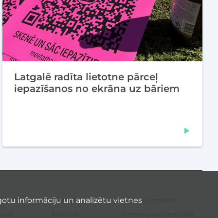
Latgalē radīta lietotne pārceļ
iepazīšanos no ekrāna uz bāriem
otu informāciju un analizētu vietnes
li
Resursi
Sīkdatņu politika
Sek
izvē
kumi
Kontakti
Vietnes piekļūstamība