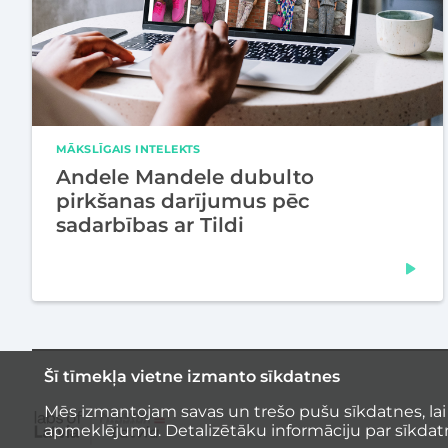
MĀKSLĪGAIS INTELEKTS
Andele Mandele dubulto
pirkšanas darījumus pēc
sadarbības ar Tildi
Šī tīmekļa vietne izmanto sīkdatnes
Mēs izmantojam savas un trešo pušu sīkdatnes, lai
apmeklējumu. Detalizētāku informāciju par sīkdat