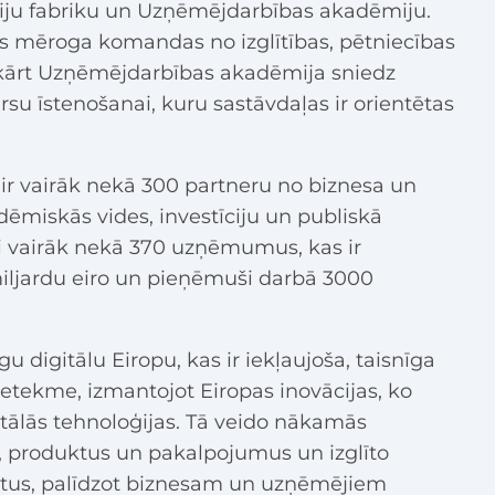
āciju fabriku un Uzņēmējdarbības akadēmiju.
pas mēroga komandas no izglītības, pētniecības
kārt Uzņēmējdarbības akadēmija sniedz
u īstenošanai, kuru sastāvdaļas ir orientētas
 ir vairāk nekā 300 partneru no biznesa un
ēmiskās vides, investīciju un publiskā
usi vairāk nekā 370 uzņēmumus, kas ir
 miljardu eiro un pieņēmuši darbā 3000
u digitālu Eiropu, kas ir iekļaujoša, taisnīga
 ietekme, izmantojot Eiropas inovācijas, ko
itālās tehnoloģijas. Tā veido nākamās
 produktus un pakalpojumus un izglīto
ntus, palīdzot biznesam un uzņēmējiem