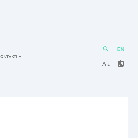
EN
Darbības
elementi
ONTAKTI
▼
A
A