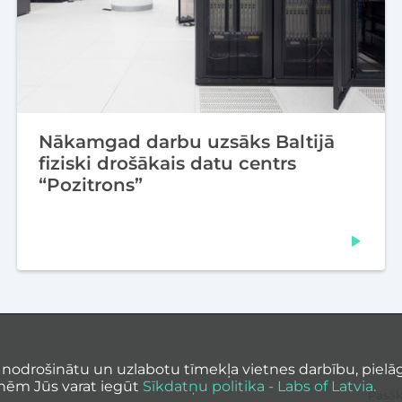
Nākamgad darbu uzsāks Baltijā
fiziski drošākais datu centrs
“Pozitrons”
 nodrošinātu un uzlabotu tīmekļa vietnes darbību, pielāg
Aktuā
nēm Jūs varat iegūt
Sīkdatņu politika - Labs of Latvia.
Pasā