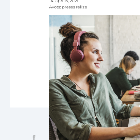
14. aprīlis, 2021
Avots:
preses relīze