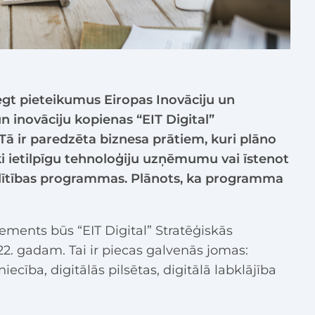
egt pieteikumus Eiropas Inovāciju un
n inovāciju kopienas “EIT Digital”
Tā ir paredzēta biznesa prātiem, kuri plāno
ski ietilpīgu tehnoloģiju uzņēmumu vai īstenot
zglītības programmas. Plānots, ka programma
ements būs “EIT Digital” Stratēģiskās
. gadam. Tai ir piecas galvenās jomas:
niecība, digitālās pilsētas, digitālā labklājība