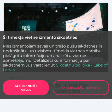
Šī tīmekļa vietne izmanto sīkdatnes
Mēs izmantojam savas un trešo pušu sīkdatnes, lai
nodrošinātu un uzlabotu tīmekļa vietnes darbību,
pielāgotu informāciju un analizētu vietnes
apmeklējumu. Detalizētāku informāciju par
sīkdatnēm Jūs varat iegūt
Sīkdatņu politika - Labs of
Latvia.
PĒTĪJUMS
LIAA un EIB: Latvijai ir spēcīgs
APSTIPRINĀT
PIELĀGOT/ATTEIKTIES
VISAS
jaunuzņēmumu potenciāls
Sīkdatņu iestatījumi