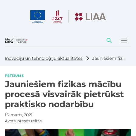
Darbības
elementi
Inovāciju un tehnoloģiju aktualitātes
Jauniešiem fizikas mācību procesā visvairāk pietrūkst praktisko nodarbību
PĒTĪJUMS
Jauniešiem fizikas mācību
procesā visvairāk pietrūkst
praktisko nodarbību
16. marts, 2021
Avots:
preses relīze