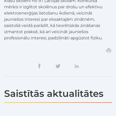
klašu skolēni no 97 Latvijas skolām. Konkursa
mērķis ir izglītot skolēnus par drošu un efektīvu
elektroenerģijas lietošanu ikdienā, veicināt
jauniešos interesi par eksaktajām zinātnēm,
saistošā veidā parādīt, kā teorētiskās zināšanas
izmantot praksē, kā arī veicināt jauniešos
profesionālu interesi, padziļināti apgūstot fiziku.
Saistītās aktualitātes