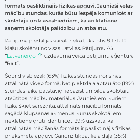
formāts pasliktinājis fizikas apguvi. Jaunieši vēlas
mācību stundas, kurās būtu iespēja komunicēt ar
skolotāju un klasesbiedriem, kā arī klātienē
saņemt skolotāja palīdzību un atbalstu.
Pētījumā piedalījās vairāk nekā tūkstotis 8. līdz 12.
klašu skolēnu no visas Latvijas. Pētījumu AS
“
Latvenergo
” uzdevumā veica pētījumu aģentūra
“Rait”.
Šobrīd visbiežāk (63%) fizikas stundas norisinās
attālinātā video formā, bet piektdaļa aptaujāto (19%)
stundas laikā patstāvīgi iepazīst un pilda skolotāju
atsūtītos mācību materiālus. Jauniešiem, kuriem
fizika šķiet sarežģīta, attālināts mācību formāts
sagādā klupšanas akmeņus, kurus skolotājiem
neklātienē grūti identificēt. 39% uzskata, ka
attālinātās mācīšanās formāts ir pasliktinājis fizikas
priekšmeta apguvi. Gandrīz tikpat liela daļa (35%)