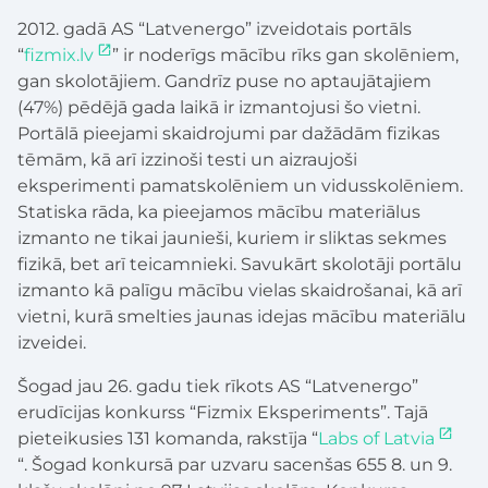
2012. gadā AS “Latvenergo” izveidotais portāls
“
fizmix.lv
” ir noderīgs mācību rīks gan skolēniem,
gan skolotājiem. Gandrīz puse no aptaujātajiem
(47%) pēdējā gada laikā ir izmantojusi šo vietni.
Portālā pieejami skaidrojumi par dažādām fizikas
tēmām, kā arī izzinoši testi un aizraujoši
eksperimenti pamatskolēniem un vidusskolēniem.
Statiska rāda, ka pieejamos mācību materiālus
izmanto ne tikai jaunieši, kuriem ir sliktas sekmes
fizikā, bet arī teicamnieki. Savukārt skolotāji portālu
izmanto kā palīgu mācību vielas skaidrošanai, kā arī
vietni, kurā smelties jaunas idejas mācību materiālu
izveidei.
Šogad jau 26. gadu tiek rīkots AS “Latvenergo”
erudīcijas konkurss “Fizmix Eksperiments”. Tajā
pieteikusies 131 komanda, rakstīja “
Labs of Latvia
“. Šogad konkursā par uzvaru sacenšas 655 8. un 9.