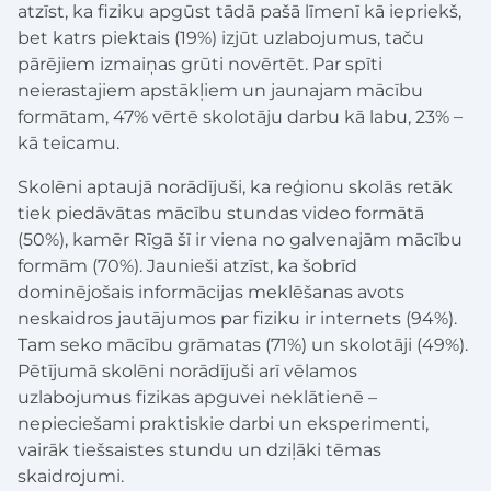
atzīst, ka fiziku apgūst tādā pašā līmenī kā iepriekš,
bet katrs piektais (19%) izjūt uzlabojumus, taču
pārējiem izmaiņas grūti novērtēt. Par spīti
neierastajiem apstākļiem un jaunajam mācību
formātam, 47% vērtē skolotāju darbu kā labu, 23% –
kā teicamu.
Skolēni aptaujā norādījuši, ka reģionu skolās retāk
tiek piedāvātas mācību stundas video formātā
(50%), kamēr Rīgā šī ir viena no galvenajām mācību
formām (70%). Jaunieši atzīst, ka šobrīd
dominējošais informācijas meklēšanas avots
neskaidros jautājumos par fiziku ir internets (94%).
Tam seko mācību grāmatas (71%) un skolotāji (49%).
Pētījumā skolēni norādījuši arī vēlamos
uzlabojumus fizikas apguvei neklātienē –
nepieciešami praktiskie darbi un eksperimenti,
vairāk tiešsaistes stundu un dziļāki tēmas
skaidrojumi.