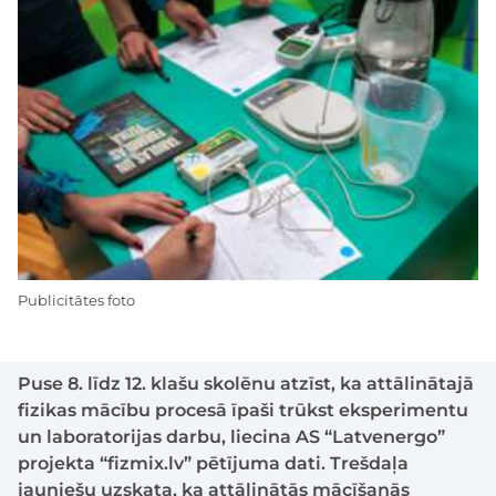
Publicitātes foto
Puse 8. līdz 12. klašu skolēnu atzīst, ka attālinātajā
fizikas mācību procesā īpaši trūkst eksperimentu
un laboratorijas darbu, liecina AS “Latvenergo”
projekta “fizmix.lv” pētījuma dati. Trešdaļa
jauniešu uzskata, ka attālinātās mācīšanās