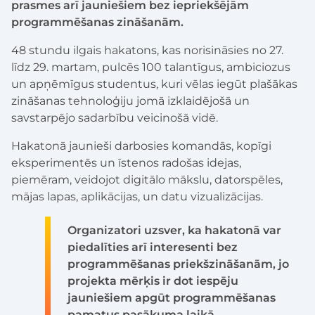
prasmes arī jauniešiem bez iepriekšējām
programmēšanas zināšanām.
48 stundu ilgais hakatons, kas norisināsies no 27.
līdz 29. martam, pulcēs 100 talantīgus, ambiciozus
un apņēmīgus studentus, kuri vēlas iegūt plašākas
zināšanas tehnoloģiju jomā izklaidējošā un
savstarpējo sadarbību veicinošā vidē.
Hakatonā jaunieši darbosies komandās, kopīgi
eksperimentēs un īstenos radošas idejas,
piemēram, veidojot digitālo mākslu, datorspēles,
mājas lapas, aplikācijas, un datu vizualizācijas.
Organizatori uzsver, ka hakatonā var
piedalīties arī interesenti bez
programmēšanas priekšzināšanām, jo
projekta mērķis ir dot iespēju
jauniešiem apgūt programmēšanas
pamatus pasākuma laikā.