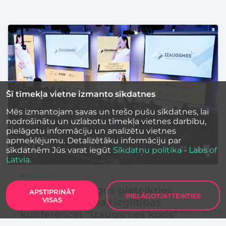
Šī tīmekļa vietne izmanto sīkdatnes
Mēs izmantojam savas un trešo pušu sīkdatnes, lai
nodrošinātu un uzlabotu tīmekļa vietnes darbību,
pielāgotu informāciju un analizētu vietnes
apmeklējumu. Detalizētāku informāciju par
sīkdatnēm Jūs varat iegūt
Sīkdatņu politika - Labs of
Latvia.
PASĀKUMI
Aicina pedagogus pieteikties
APSTIPRINĀT
PIELĀGOT/ATTEIKTIES
VISAS
uzņēmējdarbības izglītības
Sīkdatņu iestatījumi
konferencei “Izaugsmes kods”