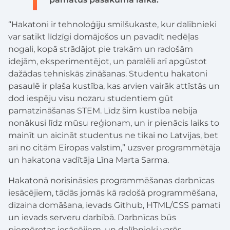
“Hakatoni ir tehnoloģiju smilšukaste, kur dalībnieki
var satikt līdzīgi domājošos un pavadīt nedēļas
nogali, kopā strādājot pie trakām un radošām
idejām, eksperimentējot, un paralēli arī apgūstot
dažādas tehniskās zināšanas. Studentu hakatoni
pasaulē ir plaša kustība, kas arvien vairāk attīstās un
dod iespēju visu nozaru studentiem gūt
pamatzināšanas STEM. Līdz šim kustība nebija
nonākusi līdz mūsu reģionam, un ir pienācis laiks to
mainīt un aicināt studentus ne tikai no Latvijas, bet
arī no citām Eiropas valstīm,” uzsver programmētāja
un hakatona vadītāja Līna Marta Sarma.
Hakatonā norisināsies programmēšanas darbnīcas
iesācējiem, tādās jomās kā radošā programmēšana,
dizaina domāšana, ievads Github, HTML/CSS pamati
un ievads serveru darbībā. Darbnīcas būs
piemērotas iesācējiem, un dalībnieki varēs