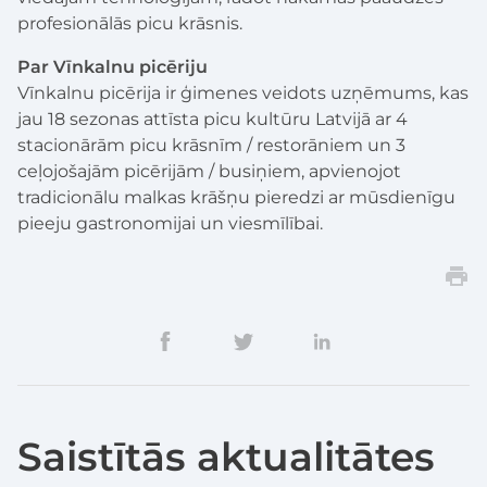
profesionālās picu krāsnis.
Par Vīnkalnu picēriju
Vīnkalnu picērija ir ģimenes veidots uzņēmums, kas
jau 18 sezonas attīsta picu kultūru Latvijā ar 4
stacionārām picu krāsnīm / restorāniem un 3
ceļojošajām picērijām / busiņiem, apvienojot
tradicionālu malkas krāšņu pieredzi ar mūsdienīgu
pieeju gastronomijai un viesmīlībai.
Saistītās aktualitātes