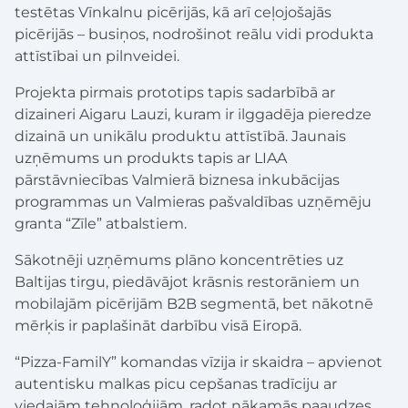
testētas Vīnkalnu picērijās, kā arī ceļojošajās
picērijās – busiņos, nodrošinot reālu vidi produkta
attīstībai un pilnveidei.
Projekta pirmais prototips tapis sadarbībā ar
dizaineri Aigaru Lauzi, kuram ir ilggadēja pieredze
dizainā un unikālu produktu attīstībā. Jaunais
uzņēmums un produkts tapis ar LIAA
pārstāvniecības Valmierā biznesa inkubācijas
programmas un Valmieras pašvaldības uzņēmēju
granta “Zīle” atbalstiem.
Sākotnēji uzņēmums plāno koncentrēties uz
Baltijas tirgu, piedāvājot krāsnis restorāniem un
mobilajām picērijām B2B segmentā, bet nākotnē
mērķis ir paplašināt darbību visā Eiropā.
“Pizza-FamilY” komandas vīzija ir skaidra – apvienot
autentisku malkas picu cepšanas tradīciju ar
viedajām tehnoloģijām, radot nākamās paaudzes