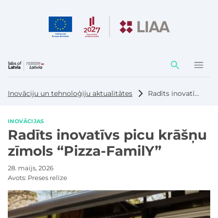
Darbības
elementi
Inovāciju un tehnoloģiju aktualitātes
Radīts inovatīvs picu krāšņu zīmols “Pizza-FamilY”
INOVĀCIJAS
Radīts inovatīvs picu krāšņu
zīmols “Pizza-FamilY”
28. maijs, 2026
Avots:
Preses relīze