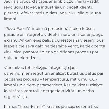
Jaunais produkts tapis ar ambiciozu mērķi – radīt
revolūciju HoReCa industrijā un pacelt klientu
pieredzi, efektivitāti un datu analītiku pilnīgi jaunā
līmenī.
“Pizza-FamilY” ir pirmā profesionālā picu krāsns
pasaulē ar integrētu videokameru un skārienjūtīgu
ekrānu. Ar kameras palīdzību restorāna viesiem būs
iespēja pie sava galdiņa tiešraidē vērot, kā tiek cepta
viņu pica, padarot ēdiena gaidīšanas procesu par
daļu no pieredzes.
Vienlaikus tehnoloģiju integrācija ļaus
uzņēmumiem iegūt un analizēt būtiskus datus par
cepšanas procesu – temperatūru, mitrumu, CO₂
līmeni un citiem parametriem, kas palīdzēs uzlabot
kvalitātes kontroli, energoefektivitāti un darba
organizāciju.
Pirmās “Pizza-FamilY” krāsnis jau šajā sezonā tiks