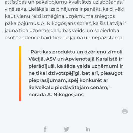
attīstības un pakalpojumu kvalitātes uzlabošanas,”
viņš saka. Lielākais izaicinājums ir panākt, ka cilvēki
kaut vienu reizi izmēģina uzņēmuma sniegtos
pakalpojumus. A. Nikogosjans spriež, ka šis Latvijā ir
jauna tipa uzņēmējdarbības veids, un sabiedrībā
esot tendence baidīties no jaunā un nepazīstamā.
“Pārtikas produktu un dzērienu zīmoli
Vācijā, ASV un Apvienotajā Karalistē ir
pierādījuši, ka šāda veida uzņēmumi ir
ne tikai dzīvotspējīgi, bet arī, pieaugot
pieprasījumam, spēj konkurēt ar
lielveikalu piedāvātajām cenām,”
norāda A. Nikogosjans.