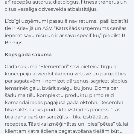
arī recepšu autorus, dietologus, fitnesa trenerus un
citus veselīga dzīvesveida atbalstītājus.
Līdzīgi uzņēmumi pasaulē nav retums. Īpaši izplatīti
tie ir Krievijā un ASV. “Katrs šāds uzņēmums cenšas
ieņemt savu nišu un ir ar savu specifiku,” piebilst R.
Bērziņš.
Kopš gada sākuma
Gada sākumā “Elementāri” sevi pieteica tirgū ar
koncepciju atvieglot ikdienu virtuvē un parūpēties
par sagatavēm – nomizot dārzeņus, sagriezt sīpolus,
iemarinēt gaļu, izvārīt svaigu buljonu. Doma par
šādu maltīšu komplektu produktu pirmo reizi
komandai radās pagājušā gada oktobrī. Decembrī
tika sākts aktīvs produkta izstrādes process. “Tas
bija gana garš un sarežģīts – tika izstrādātas
receptes. Tās tika izmēģinātas un “pieslīpētas” tā, lai
klientam katra ēdiena pagatavošana tiešām būtu