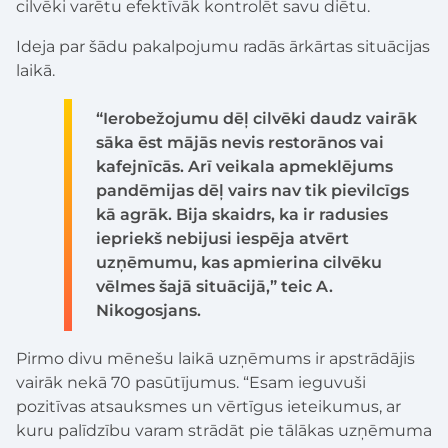
cilvēki varētu efektīvāk kontrolēt savu diētu.
Ideja par šādu pakalpojumu radās ārkārtas situācijas
laikā.
“Ierobežojumu dēļ cilvēki daudz vairāk
sāka ēst mājās nevis restorānos vai
kafejnīcās. Arī veikala apmeklējums
pandēmijas dēļ vairs nav tik pievilcīgs
kā agrāk. Bija skaidrs, ka ir radusies
iepriekš nebijusi iespēja atvērt
uzņēmumu, kas apmierina cilvēku
vēlmes šajā situācijā,” teic A.
Nikogosjans.
Pirmo divu mēnešu laikā uzņēmums ir apstrādājis
vairāk nekā 70 pasūtījumus. “Esam ieguvuši
pozitīvas atsauksmes un vērtīgus ieteikumus, ar
kuru palīdzību varam strādāt pie tālākas uzņēmuma