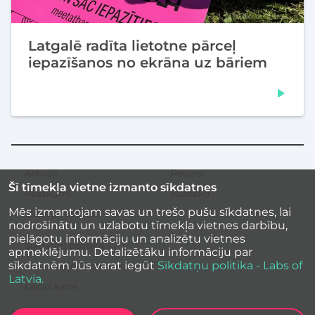
Latgalē radīta lietotne pārceļ
iepazīšanos no ekrāna uz bāriem
Aktuāli
Resursi
Sekundārā
Šī tīmekļa vietne izmanto sīkdatnes
izvēlne
Pasākumi
Kontakti
Mēs izmantojam savas un trešo pušu sīkdatnes, lai
Iedvesmas stāsti
nodrošinātu un uzlabotu tīmekļa vietnes darbību,
pielāgotu informāciju un analizētu vietnes
Sīkdatņu politika
apmeklējumu. Detalizētāku informāciju par
sīkdatnēm Jūs varat iegūt
Sīkdatņu politika - Labs of
Vietnes piekļūstamība
Latvia.
Lapas karte