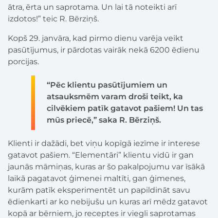
ātra, ērta un saprotama. Un lai tā noteikti arī
izdotos!” teic R. Bērziņš.
Kopš 29. janvāra, kad pirmo dienu varēja veikt
pasūtījumus, ir pārdotas vairāk nekā 6200 ēdienu
porcijas.
“Pēc klientu pasūtījumiem un
atsauksmēm varam droši teikt, ka
cilvēkiem patīk gatavot pašiem! Un tas
mūs priecē,” saka R. Bērziņš.
Klienti ir dažādi, bet viņu kopīgā iezīme ir interese
gatavot pašiem. “Elementāri” klientu vidū ir gan
jaunās māmiņas, kuras ar šo pakalpojumu var īsākā
laikā pagatavot ģimenei maltīti, gan ģimenes,
kurām patīk eksperimentēt un papildināt savu
ēdienkarti ar ko nebijušu un kuras arī mēdz gatavot
kopā ar bērniem, jo receptes ir viegli saprotamas