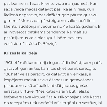
pat bērniem. Tāpat klientu vidū ir arī jaunieši, kuri
šādā veidā mācās gatavot paši, kā arī vīrieši, kuri
ikdienā negatavo, bet dažkārt grib pārsteigt savu
ģimeni. “Mums par pārsteigumu salīdzinoši liela
klientu auditorija ir vecumā no 45 līdz 52 gadiem. Ir
arī novērota patīkama tendence, ka maltīšu
pasūtījumus veic pieauguši bērni saviem
vecākiem,” stāsta R. Bērziņš.
Krīzes laika ideja
“BChef” mērķauditorija ir gan tādi cilvēki, kam patīk
gatavot, gan arī tie, kam tas šķiet pārāk sarežģīti.
“BChef” vēlas parādīt, ka gatavot ir vienkārši, ir
iespējams mainīt savus ēšanas un gatavošanas
paradumus, kā arī palīdz atklāt jaunas garšas
ierastajā virtuvē. “Mēs katrs varam būt lielisks
šefpavārs savā virtuvē!” tā A. Nikogosjans. Pie katras
no receptēm tiek norādīti arī alergēni un sastāvs, lai