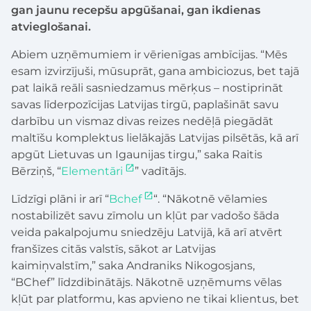
gan jaunu recepšu apgūšanai, gan ikdienas
atvieglošanai.
Abiem uzņēmumiem ir vērienīgas ambīcijas. “Mēs
esam izvirzījuši, mūsuprāt, gana ambiciozus, bet tajā
pat laikā reāli sasniedzamus mērķus – nostiprināt
savas līderpozīcijas Latvijas tirgū, paplašināt savu
darbību un vismaz divas reizes nedēļā piegādāt
maltīšu komplektus lielākajās Latvijas pilsētās, kā arī
apgūt Lietuvas un Igaunijas tirgu,” saka Raitis
Bērziņš, “
Elementāri
” vadītājs.
Līdzīgi plāni ir arī “
Bchef
“. “Nākotnē vēlamies
nostabilizēt savu zīmolu un kļūt par vadošo šāda
veida pakalpojumu sniedzēju Latvijā, kā arī atvērt
franšīzes citās valstīs, sākot ar Latvijas
kaimiņvalstīm,” saka Andraniks Nikogosjans,
“BChef” līdzdibinātājs. Nākotnē uzņēmums vēlas
kļūt par platformu, kas apvieno ne tikai klientus, bet