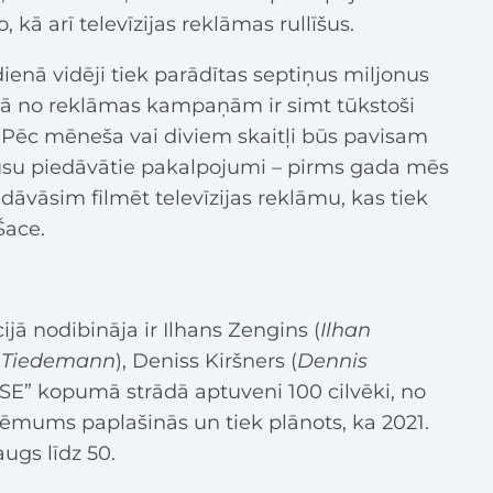
 kā arī televīzijas reklāmas rullīšus.
dienā vidēji tiek parādītas septiņus miljonus
enā no reklāmas kampaņām ir simt tūkstoši
. Pēc mēneša vai diviem skaitļi būs pavisam
 mūsu piedāvātie pakalpojumi – pirms gada mēs
dāvāsim filmēt televīzijas reklāmu, kas tiek
Šace.
ā nodibināja ir Ilhans Zengins (
Ilhan
 Tiedemann
), Deniss Kiršners (
Dennis
SE” kopumā strādā aptuveni 100 cilvēki, no
ēmums paplašinās un tiek plānots, ka 2021.
ugs līdz 50.