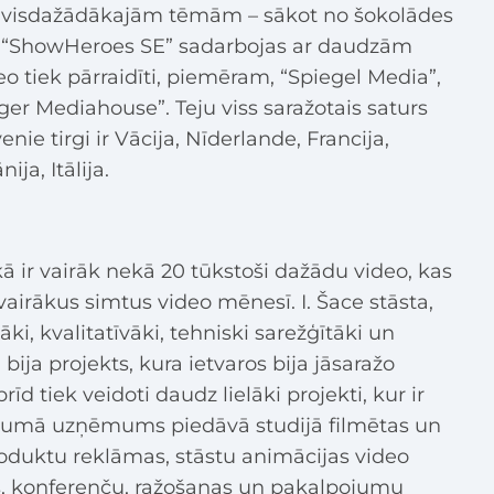
r visdažādākajām tēmām – sākot no šokolādes
. “ShowHeroes SE” sadarbojas ar daudzām
 tiek pārraidīti, piemēram, “Spiegel Media”,
ger Mediahouse”. Teju viss saražotais saturs
e tirgi ir Vācija, Nīderlande, Francija,
ija, Itālija.
 ir vairāk nekā 20 tūkstoši dažādu video, kas
airākus simtus video mēnesī. I. Šace stāsta,
āki, kvalitatīvāki, tehniski sarežģītāki un
ija projekts, kura ietvaros bija jāsaražo
rīd tiek veidoti daudz lielāki projekti, kur ir
opumā uzņēmums piedāvā studijā filmētas un
roduktu reklāmas, stāstu animācijas video
as, konferenču, ražošanas un pakalpojumu