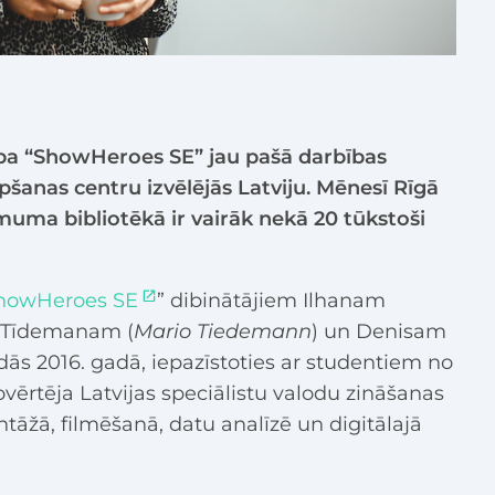
a “ShowHeroes SE” jau pašā darbības
šanas centru izvēlējās Latviju. Mēnesī Rīgā
muma bibliotēkā ir vairāk nekā 20 tūkstoši
howHeroes SE
” dibinātājiem Ilhanam
o Tīdemanam (
Mario Tiedemann
) un Denisam
adās 2016. gadā, iepazīstoties ar studentiem no
rtēja Latvijas speciālistu valodu zināšanas
āžā, filmēšanā, datu analīzē un digitālajā