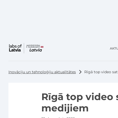
AKTU
Galvenā
izvēlne
Inovāciju un tehnoloģiju aktualitātes
Rīgā top video sa
Rīgā top video 
medijiem