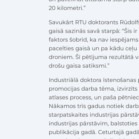
20 kilometri.”
Savukārt RTU doktorants Rūdolfs
gaisā sazinās savā starpā: “Šis i
faktors šobrīd, ka nav iespējams
pacelties gaisā un pa kādu ceļu p
droniem. Šī pētījuma rezultātā 
drošu gaisa satiksmi.”
Industriālā doktora īstenošanas 
promocijas darba tēma, izvirzīts
atlases process, un paša pētni
Nākamos trīs gadus notiek darbs
starpatskaites industrijas pārstā
industrijas pārstāvim, balstoties 
publikācija gadā. Ceturtajā gad