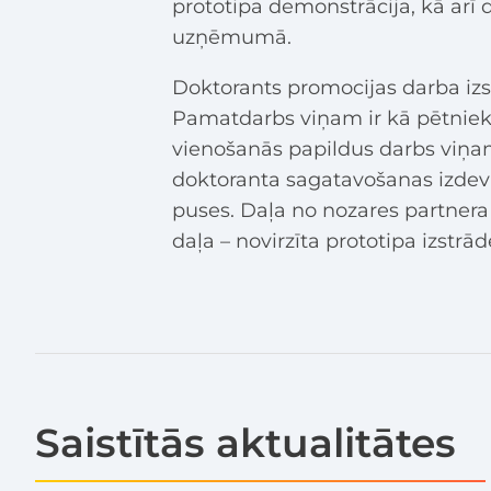
prototipa demonstrācija, kā arī
uzņēmumā.
Doktorants promocijas darba izst
Pamatdarbs viņam ir kā pētnieka
vienošanās papildus darbs viņam
doktoranta sagatavošanas izdevum
puses. Daļa no nozares partnera
daļa – novirzīta prototipa izstrā
Saistītās aktualitātes