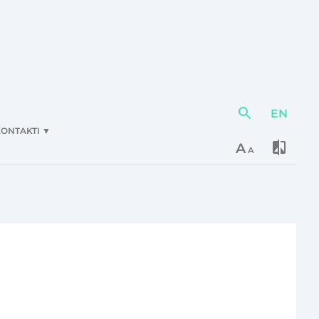
EN
Darbības
elementi
ONTAKTI
▼
A
A