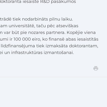
 doktoranta iesaiste R&D pasākumos
rādē tiek nodarbināts pilnu laiku.
m universitātē, taču pēc atsevišķas
 var būt pie nozares partnera. Kopējie viena
i ir 100 000 eiro, ko finansē abas iesaistītās
 līdzfinansējuma tiek izmaksāta doktorantam,
dei un infrastruktūras izmantošanai.