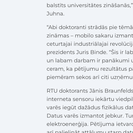
balstīts universitātes zināšanās,”
Juhna.
“Abi doktoranti strādās pie tēm
zināmas – mobilo sakaru izman
ceturtajai industriālajai revolūc
prezidents Juris Binde. “Šis ir 
un labam darbam ir panākumi un
ceram, ka pētījumu rezultātus 
piemēram sekos arī citi uzņēmu
RTU doktorants Jānis Braunfelds 
interneta sensoru iekārtu viedpil
varēs iegūt dažādus fizikālus da
Datus varēs izmantot jebkur. T
elektroenerģija. Pētījuma ietvaro
arī palielināt attālumu starp da