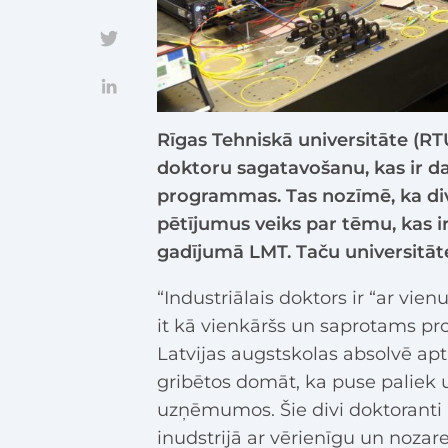
Rīgas Tehniskā universitāte (RT
doktoru sagatavošanu, kas ir d
programmas. Tas nozīmē, ka div
pētījumus veiks par tēmu, kas 
gadījumā LMT. Taču universitāt
“Industriālais doktors ir “ar vien
it kā vienkāršs un saprotams proj
Latvijas augstskolas absolvē apt
gribētos domāt, ka puse paliek 
uzņēmumos. Šie divi doktoranti 
inudstrijā ar vērienīgu un nozar