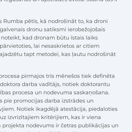
 Rumba pētīs, kā nodrošināt to, ka droni
r galvenais dronu satiksmi ierobežojošais
 noteikt, kad dronam būtu īstais laiks
ārvietoties, lai nesaskrietos ar citiem
vajadzētu tapt metodei, kas ļautu nodrošināt
procesa pirmajos trīs mēnešos tiek definēta
 doktora darba vadītājs, notiek doktorantu
ecības procesa un nodevuma saskaņošana.
 pie promocijas darba izstrādes un
vjiem. Notiek ikagdējā atestācija, piedaloties
uz izvrizītajiem kritērijiem, kas ir viena
ā projekta nodevums ir četras publikācijas un