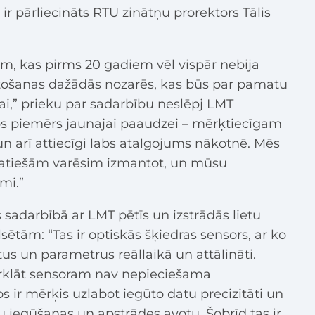
 ir pārliecināts RTU zinātņu prorektors Tālis
ām, kas pirms 20 gadiem vēl vispār nebija
tošanas dažādās nozarēs, kas būs par pamatu
ijai,” prieku par sadarbību neslēpj LMT
labs piemērs jaunajai paaudzei – mērķtiecīgam
 arī attiecīgi labs atalgojums nākotnē. Mēs
patiešām varēsim izmantot, un mūsu
mi.”
sadarbībā ar LMT pētīs un izstrādās lietu
sētām: “Tas ir optiskās šķiedras sensors, ar ko
tus un parametrus reāllaikā un attālināti.
urklāt sensoram nav nepieciešama
s ir mērķis uzlabot iegūto datu precizitāti un
tu iegūšanas un apstrādes avotu. Šobrīd tas ir