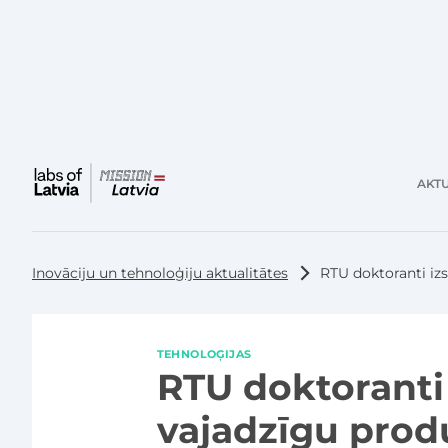
AKTU
Galvenā
izvēlne
Inovāciju un tehnoloģiju aktualitātes
RTU doktoranti izs
TEHNOLOĢIJAS
RTU doktoranti 
vajadzīgu produ