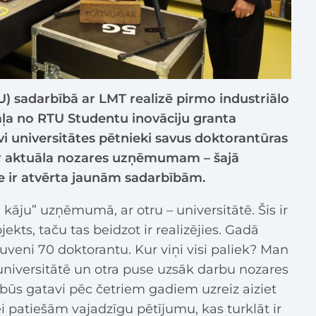
U) sadarbībā ar LMT realizē pirmo industriālo
aļa no RTU Studentu inovāciju granta
i universitātes pētnieki savus doktorantūras
ir aktuāla nozares uzņēmumam – šajā
e ir atvērta jaunām sadarbībām.
u kāju” uzņēmumā, ar otru – universitātē. Šis ir
ekts, taču tas beidzot ir realizējies. Gadā
uveni 70 doktorantu. Kur viņi visi paliek? Man
universitātē un otra puse uzsāk darbu nozares
būs gatavi pēc četriem gadiem uzreiz aiziet
ei patiešām vajadzīgu pētījumu, kas turklāt ir