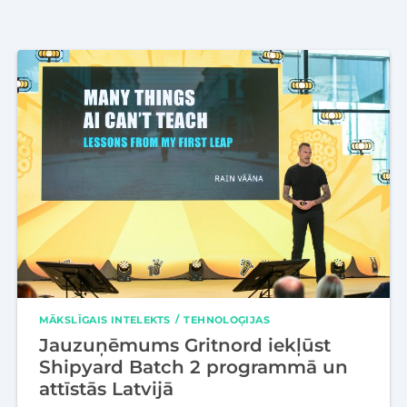
MĀKSLĪGAIS INTELEKTS
TEHNOLOĢIJAS
Jauzuņēmums Gritnord iekļūst
Shipyard Batch 2 programmā un
attīstās Latvijā