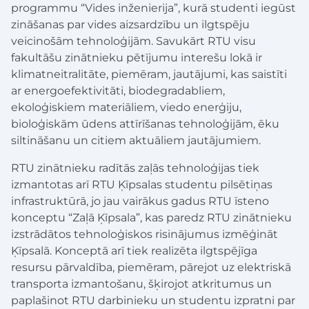
programmu “Vides inženierija”, kurā studenti iegūst
zināšanas par vides aizsardzību un ilgtspēju
veicinošām tehnoloģijām. Savukārt RTU visu
fakultāšu zinātnieku pētījumu interešu lokā ir
klimatneitralitāte, piemēram, jautājumi, kas saistīti
ar energoefektivitāti, biodegradabliem,
ekoloģiskiem materiāliem, viedo enerģiju,
bioloģiskām ūdens attīrīšanas tehnoloģijām, ēku
siltināšanu un citiem aktuāliem jautājumiem.
RTU zinātnieku radītās zaļās tehnoloģijas tiek
izmantotas arī RTU Ķīpsalas studentu pilsētiņas
infrastruktūrā, jo jau vairākus gadus RTU īsteno
konceptu “Zaļā Ķīpsala”, kas paredz RTU zinātnieku
izstrādātos tehnoloģiskos risinājumus izmēģināt
Ķīpsalā. Konceptā arī tiek realizēta ilgtspējīga
resursu pārvaldība, piemēram, pārejot uz elektriskā
transporta izmantošanu, šķirojot atkritumus un
paplašinot RTU darbinieku un studentu izpratni par