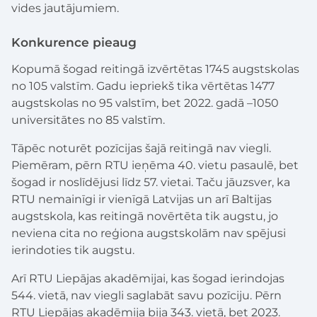
vides jautājumiem.
Konkurence pieaug
Kopumā šogad reitingā izvērtētas 1745 augstskolas
no 105 valstīm. Gadu iepriekš tika vērtētas 1477
augstskolas no 95 valstīm, bet 2022. gadā –1050
universitātes no 85 valstīm.
Tāpēc noturēt pozīcijas šajā reitingā nav viegli.
Piemēram, pērn RTU ieņēma 40. vietu pasaulē, bet
šogad ir noslīdējusi līdz 57. vietai. Taču jāuzsver, ka
RTU nemainīgi ir vienīgā Latvijas un arī Baltijas
augstskola, kas reitingā novērtēta tik augstu, jo
neviena cita no reģiona augstskolām nav spējusi
ierindoties tik augstu.
Arī RTU Liepājas akadēmijai, kas šogad ierindojas
544. vietā, nav viegli saglabāt savu pozīciju. Pērn
RTU Liepājas akadēmija bija 343. vietā, bet 2023.