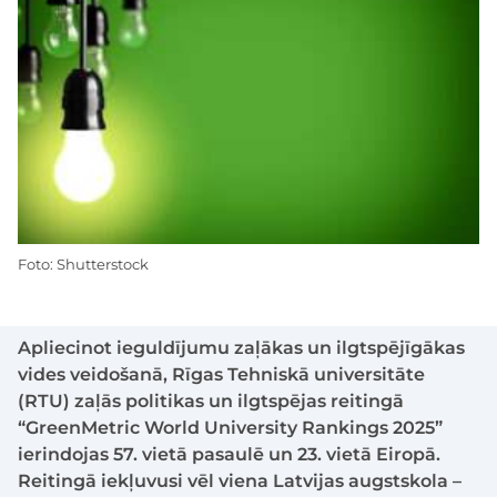
Foto: Shutterstock
Apliecinot ieguldījumu zaļākas un ilgtspējīgākas
vides veidošanā, Rīgas Tehniskā universitāte
(RTU) zaļās politikas un ilgtspējas reitingā
“GreenMetric World University Rankings 2025”
ierindojas 57. vietā pasaulē un 23. vietā Eiropā.
Reitingā iekļuvusi vēl viena Latvijas augstskola –