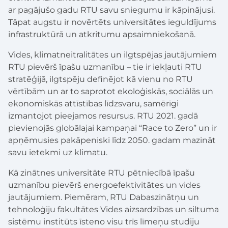
ar pagājušo gadu RTU savu sniegumu ir kāpinājusi.
Tāpat augstu ir novērtēts universitātes ieguldījums
infrastruktūrā un atkritumu apsaimniekošanā.
Vides, klimatneitralitātes un ilgtspējas jautājumiem
RTU pievērš īpašu uzmanību – tie ir iekļauti RTU
stratēģijā, ilgtspēju definējot kā vienu no RTU
vērtībām un ar to saprotot ekoloģiskās, sociālās un
ekonomiskās attīstības līdzsvaru, samērīgi
izmantojot pieejamos resursus. RTU 2021. gadā
pievienojās globālajai kampaņai “Race to Zero” un ir
apņēmusies pakāpeniski līdz 2050. gadam mazināt
savu ietekmi uz klimatu.
Kā zinātnes universitāte RTU pētniecībā īpašu
uzmanību pievērš energoefektivitātes un vides
jautājumiem. Piemēram, RTU Dabaszinātņu un
tehnoloģiju fakultātes Vides aizsardzības un siltuma
sistēmu institūts īsteno visu trīs līmeņu studiju