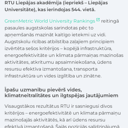
RTU Liepājas akadēmija (iepriekš – Liepājas
Universitāte), kas ierindojas 544. vietā.
GreenMetric World University Rankings
reitingā
pasaules augstskolas sarindotas pēc to
apņemšanās mazināt kaitīgo ietekmi uz vidi.
Augstskolu rīcības atbilstība zaļajiem principiem
izvērtēta sešos kritērijos – kopējā infrastruktūra,
energoefektivitāte un klimata pārmaiņas mazinošas
aktivitātes, atkritumu apsaimniekošana, ūdens
resursu efektīva izmantošana, transporta
infrastruktūra un vides izglītība un zinātne.
Īpašu uzmanību pievērš vides,
klimatneitralitātes un ilgtspējas jautājumiem
Visaugstākos rezultātus RTU ir sasniegusi divos
kritērijos – energoefektivitātē un klimata pārmaiņu
mazinošajās aktivitātēs, kā arī ūdens resursu
efektīvā izmantošanā. Šajās pozīcijās salīdzinājumā