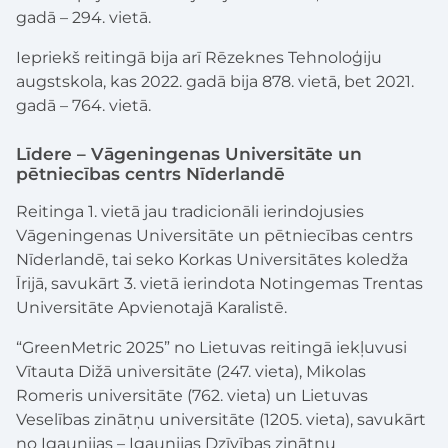
gadā – 294. vietā.
Iepriekš reitingā bija arī Rēzeknes Tehnoloģiju
augstskola, kas 2022. gadā bija 878. vietā, bet 2021.
gadā – 764. vietā.
Līdere – Vāgeningenas Universitāte un
pētniecības centrs Nīderlandē
Reitinga 1. vietā jau tradicionāli ierindojusies
Vāgeningenas Universitāte un pētniecības centrs
Nīderlandē, tai seko Korkas Universitātes koledža
Īrijā, savukārt 3. vietā ierindota Notingemas Trentas
Universitāte Apvienotajā Karalistē.
“GreenMetric 2025” no Lietuvas reitingā iekļuvusi
Vītauta Dižā universitāte (247. vieta), Mikolas
Romeris universitāte (762. vieta) un Lietuvas
Veselības zinātņu universitāte (1205. vieta), savukārt
no Igaunijas – Igaunijas Dzīvības zinātņu