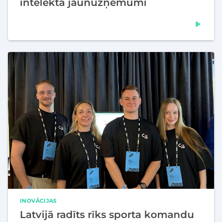
intelekta jaunuzņēmumi
INOVĀCIJAS
Latvijā radīts rīks sporta komandu