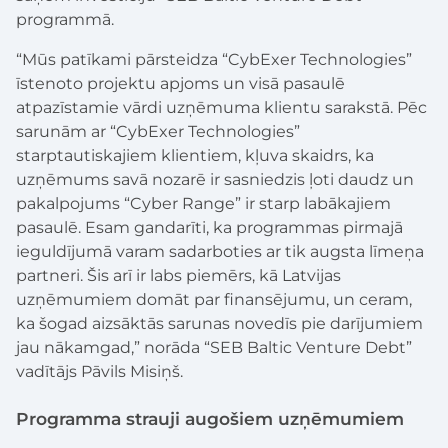
programmā.
“Mūs patīkami pārsteidza “CybExer Technologies”
īstenoto projektu apjoms un visā pasaulē
atpazīstamie vārdi uzņēmuma klientu sarakstā. Pēc
sarunām ar “CybExer Technologies”
starptautiskajiem klientiem, kļuva skaidrs, ka
uzņēmums savā nozarē ir sasniedzis ļoti daudz un
pakalpojums “Cyber ​​Range” ir starp labākajiem
pasaulē. Esam gandarīti, ka programmas pirmajā
ieguldījumā varam sadarboties ar tik augsta līmeņa
partneri. Šis arī ir labs piemērs, kā Latvijas
uzņēmumiem domāt par finansējumu, un ceram,
ka šogad aizsāktās sarunas novedīs pie darījumiem
jau nākamgad,” norāda “SEB Baltic Venture Debt”
vadītājs Pāvils Misiņš.
Programma strauji augošiem uzņēmumiem