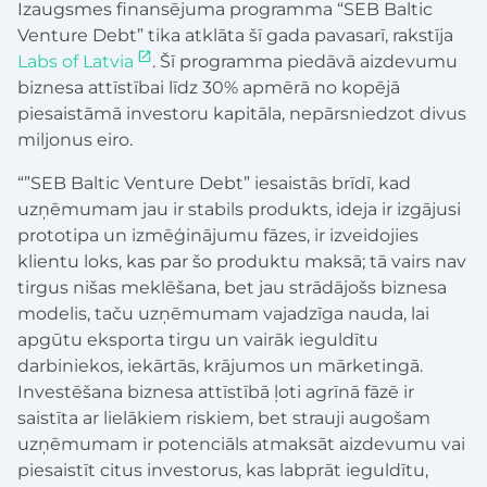
Izaugsmes finansējuma programma “SEB Baltic
Venture Debt” tika atklāta šī gada pavasarī, rakstīja
Labs of Latvia
. Šī programma piedāvā aizdevumu
biznesa attīstībai līdz 30% apmērā no kopējā
piesaistāmā investoru kapitāla, nepārsniedzot divus
miljonus eiro.
“”SEB Baltic Venture Debt” iesaistās brīdī, kad
uzņēmumam jau ir stabils produkts, ideja ir izgājusi
prototipa un izmēģinājumu fāzes, ir izveidojies
klientu loks, kas par šo produktu maksā; tā vairs nav
tirgus nišas meklēšana, bet jau strādājošs biznesa
modelis, taču uzņēmumam vajadzīga nauda, lai
apgūtu eksporta tirgu un vairāk ieguldītu
darbiniekos, iekārtās, krājumos un mārketingā.
Investēšana biznesa attīstībā ļoti agrīnā fāzē ir
saistīta ar lielākiem riskiem, bet strauji augošam
uzņēmumam ir potenciāls atmaksāt aizdevumu vai
piesaistīt citus investorus, kas labprāt ieguldītu,