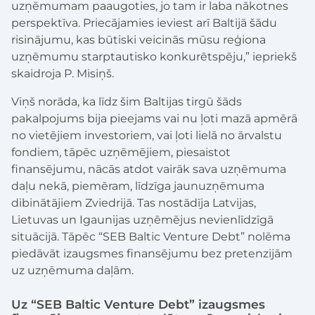
uzņēmumam paaugoties, jo tam ir laba nākotnes
perspektīva. Priecājamies ieviest arī Baltijā šādu
risinājumu, kas būtiski veicinās mūsu reģiona
uzņēmumu starptautisko konkurētspēju,” iepriekš
skaidroja P. Misiņš.
Viņš norāda, ka līdz šim Baltijas tirgū šāds
pakalpojums bija pieejams vai nu ļoti mazā apmērā
no vietējiem investoriem, vai ļoti lielā no ārvalstu
fondiem, tāpēc uzņēmējiem, piesaistot
finansējumu, nācās atdot vairāk sava uzņēmuma
daļu nekā, piemēram, līdzīga jaunuzņēmuma
dibinātājiem Zviedrijā. Tas nostādīja Latvijas,
Lietuvas un Igaunijas uzņēmējus nevienlīdzīgā
situācijā. Tāpēc “SEB Baltic Venture Debt” nolēma
piedāvāt izaugsmes finansējumu bez pretenzijām
uz uzņēmuma daļām.
Uz “SEB Baltic Venture Debt” izaugsmes