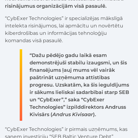
risinājumus organizācijām visā pasaulē.
“CybExer Technologies” ir specializējas mākslīgā
intelekta risinājumos, lai apmācītu un novērtētu
kiberdrošības un informācijas tehnoloģiju
komandas visā pasaulē.
“Dažu pēdējo gadu laikā esam
demonstrējuši stabilu izaugsmi, un šis
finansējums ļauj mums vēl vairāk
paātrināt uzņēmuma attīstības
progresu. Uzskatām, ka šis ieguldījums
ir sākums lieliskai sadarbībai starp SEB
un “CybExer”,” saka “CybExer
Technologies” izpilddirektors Andruss
Kivisārs (
Andrus Kivisaar
).
“CybExer Technologies” ir pirmais uzņēmums, kas
saņem investīciju “SEB Baltic Venture Debt”