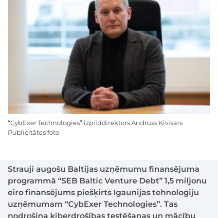
“CybExer Technologies” izpilddirektors Andruss Kivisārs
Publicitātes foto
Strauji augošu Baltijas uzņēmumu finansējuma
programmā “SEB Baltic Venture Debt” 1,5 miljonu
eiro finansējums piešķirts Igaunijas tehnoloģiju
uzņēmumam “CybExer Technologies”. Tas
nodrošina kiberdrošības testēšanas un mācību