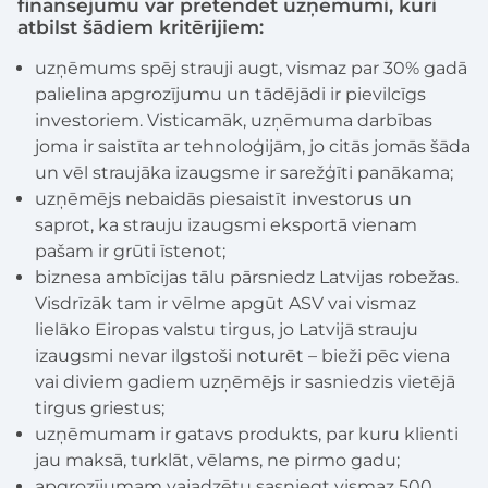
finansējumu var pretendēt uzņēmumi, kuri
atbilst šādiem kritērijiem:
uzņēmums spēj strauji augt, vismaz par 30% gadā
palielina apgrozījumu un tādējādi ir pievilcīgs
investoriem. Visticamāk, uzņēmuma darbības
joma ir saistīta ar tehnoloģijām, jo citās jomās šāda
un vēl straujāka izaugsme ir sarežģīti panākama;
uzņēmējs nebaidās piesaistīt investorus un
saprot, ka strauju izaugsmi eksportā vienam
pašam ir grūti īstenot;
biznesa ambīcijas tālu pārsniedz Latvijas robežas.
Visdrīzāk tam ir vēlme apgūt ASV vai vismaz
lielāko Eiropas valstu tirgus, jo Latvijā strauju
izaugsmi nevar ilgstoši noturēt – bieži pēc viena
vai diviem gadiem uzņēmējs ir sasniedzis vietējā
tirgus griestus;
uzņēmumam ir gatavs produkts, par kuru klienti
jau maksā, turklāt, vēlams, ne pirmo gadu;
apgrozījumam vajadzētu sasniegt vismaz 500