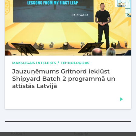
MĀKSLĪGAIS INTELEKTS
TEHNOLOĢIJAS
Jauzuņēmums Gritnord iekļūst
Shipyard Batch 2 programmā un
attīstās Latvijā
Aktuāli
Resursi