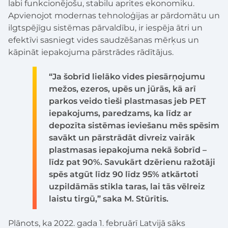
labi funkcionējošu, stabilu aprites ekonomiku.
Apvienojot modernas tehnoloģijas ar pārdomātu un
ilgtspējīgu sistēmas pārvaldību, ir iespēja ātri un
efektīvi sasniegt vides saudzēšanas mērķus un
kāpināt iepakojuma pārstrādes rādītājus.
“Ja šobrīd lielāko vides piesārņojumu
mežos, ezeros, upēs un jūrās, kā arī
parkos veido tieši plastmasas jeb PET
iepakojums, paredzams, ka līdz ar
depozīta sistēmas ieviešanu mēs spēsim
savākt un pārstrādāt divreiz vairāk
plastmasas iepakojuma nekā šobrīd –
līdz pat 90%. Savukārt dzērienu ražotāji
spēs atgūt līdz 90 līdz 95% atkārtoti
uzpildāmās stikla taras, lai tās vēlreiz
laistu tirgū,” saka M. Stūrītis.
Plānots, ka 2022. gada 1. februārī Latvijā sāks