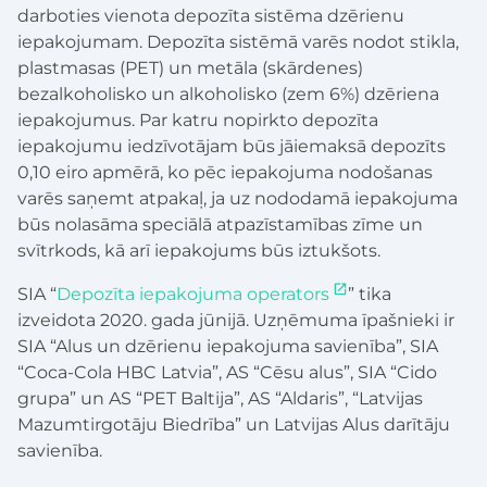
darboties vienota depozīta sistēma dzērienu
iepakojumam. Depozīta sistēmā varēs nodot stikla,
plastmasas (PET) un metāla (skārdenes)
bezalkoholisko un alkoholisko (zem 6%) dzēriena
iepakojumus. Par katru nopirkto depozīta
iepakojumu iedzīvotājam būs jāiemaksā depozīts
0,10 eiro apmērā, ko pēc iepakojuma nodošanas
varēs saņemt atpakaļ, ja uz nododamā iepakojuma
būs nolasāma speciālā atpazīstamības zīme un
svītrkods, kā arī iepakojums būs iztukšots.
SIA “
Depozīta iepakojuma operators
” tika
izveidota 2020. gada jūnijā. Uzņēmuma īpašnieki ir
SIA “Alus un dzērienu iepakojuma savienība”, SIA
“Coca-Cola HBC Latvia”, AS “Cēsu alus”, SIA “Cido
grupa” un AS “PET Baltija”, AS “Aldaris”, “Latvijas
Mazumtirgotāju Biedrība” un Latvijas Alus darītāju
savienība.