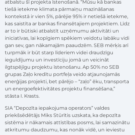
atbalstu šī projekta īstenošanā. “Mūsu kā bankas
tiešā ietekme klimata pārmaiņu mazināšanas
kontekstā ir vien 5%, pārējie 95% ir netiešā ietekme,
kas saistīta ar bankas finansētajiem projektiem. Līdz
ar to ir būtiski atbalstīt uzņēmumu aktivitāti un
iniciatīvas, lai kopīgiem spēkiem veidotu labāku vidi
gan sev, gan nākamajām paaudzēm. SEB mērķis arī
turpmāk ir būt starp līderiem videi draudzīgu
ieguldījumu un investīciju jomā un veicināt
ilgtspējīgu projektu īstenošanu. Ap 50% no SEB
grupas Zaļo kredītu portfeļa veido atjaunojamās
enerģijas projekti, bet pārējo – “zaļo” ēku, transporta
un energoefektivitātes projektu finansēšana,”
stāsta I. Krasts.
SIA “Depozīta iepakojuma operators” valdes
priekšsēdētājs Miks Stūrītis uzskata, ka depozīta
sistēma ir nākamais attīstības posms, lai samazinātu
atkritumu daudzumu, kas nonāk vidē, un ieviestu