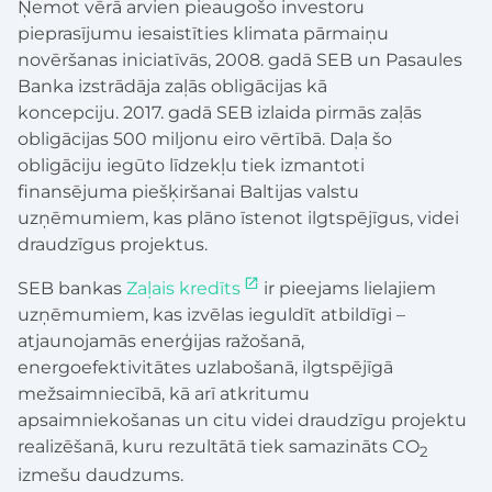
Ņemot vērā arvien pieaugošo investoru
pieprasījumu iesaistīties klimata pārmaiņu
novēršanas iniciatīvās, 2008. gadā SEB un Pasaules
Banka izstrādāja zaļās obligācijas kā
koncepciju. 2017. gadā SEB izlaida pirmās zaļās
obligācijas 500 miljonu eiro vērtībā. Daļa šo
obligāciju iegūto līdzekļu tiek izmantoti
finansējuma piešķiršanai Baltijas valstu
uzņēmumiem, kas plāno īstenot ilgtspējīgus, videi
draudzīgus projektus.
SEB bankas
Zaļais kredīts
ir pieejams lielajiem
uzņēmumiem, kas izvēlas ieguldīt atbildīgi –
atjaunojamās enerģijas ražošanā,
energoefektivitātes uzlabošanā, ilgtspējīgā
mežsaimniecībā, kā arī atkritumu
apsaimniekošanas un citu videi draudzīgu projektu
realizēšanā, kuru rezultātā tiek samazināts CO
2
izmešu daudzums.