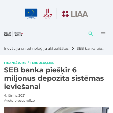
Darbības
elementi
Inovāciju un tehnoloģiju aktualitātes
SEB banka piešķir 6 miljonus depozīta sistēmas ieviešanai
FINANSĒJUMS
TEHNOLOĢIJAS
SEB banka piešķir 6
miljonus depozīta sistēmas
ieviešanai
4. jūnijs, 2021
Avots:
preses relīze