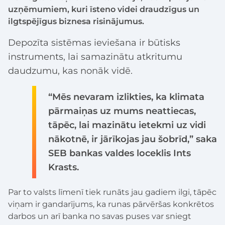
uzņēmumiem, kuri īsteno videi draudzīgus un
ilgtspējīgus biznesa risinājumus.
Depozīta sistēmas ieviešana ir būtisks
instruments, lai samazinātu atkritumu
daudzumu, kas nonāk vidē.
“Mēs nevaram izlikties, ka klimata
pārmaiņas uz mums neattiecas,
tāpēc, lai mazinātu ietekmi uz vidi
nākotnē, ir jārīkojas jau šobrīd,” saka
SEB bankas valdes loceklis Ints
Krasts.
Par to valsts līmenī tiek runāts jau gadiem ilgi, tāpēc
viņam ir gandarījums, ka runas pārvēršas konkrētos
darbos un arī banka no savas puses var sniegt