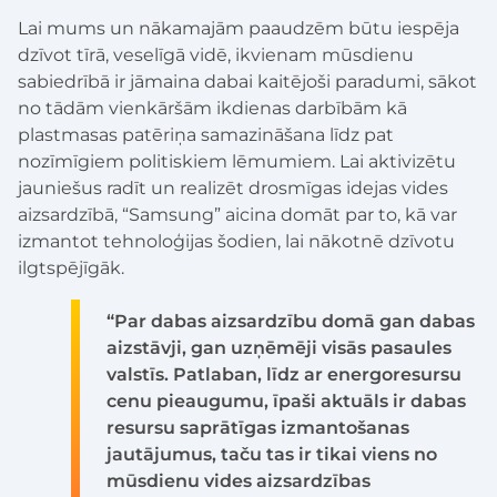
Lai mums un nākamajām paaudzēm būtu iespēja
dzīvot tīrā, veselīgā vidē, ikvienam mūsdienu
sabiedrībā ir jāmaina dabai kaitējoši paradumi, sākot
no tādām vienkāršām ikdienas darbībām kā
plastmasas patēriņa samazināšana līdz pat
nozīmīgiem politiskiem lēmumiem. Lai aktivizētu
jauniešus radīt un realizēt drosmīgas idejas vides
aizsardzībā, “Samsung” aicina domāt par to, kā var
izmantot tehnoloģijas šodien, lai nākotnē dzīvotu
ilgtspējīgāk.
“Par dabas aizsardzību domā gan dabas
aizstāvji, gan uzņēmēji visās pasaules
valstīs. Patlaban, līdz ar energoresursu
cenu pieaugumu, īpaši aktuāls ir dabas
resursu saprātīgas izmantošanas
jautājumus, taču tas ir tikai viens no
mūsdienu vides aizsardzības