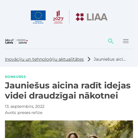
Darbības
elementi
Inovāciju un tehnoloģiju aktualitātes
Jauniešus aicina radīt idejas videi draudzīgai nākotnei
KONKURSS
Jauniešus aicina radīt idejas
videi draudzīgai nākotnei
13. septembris, 2022
Avots:
preses relīze