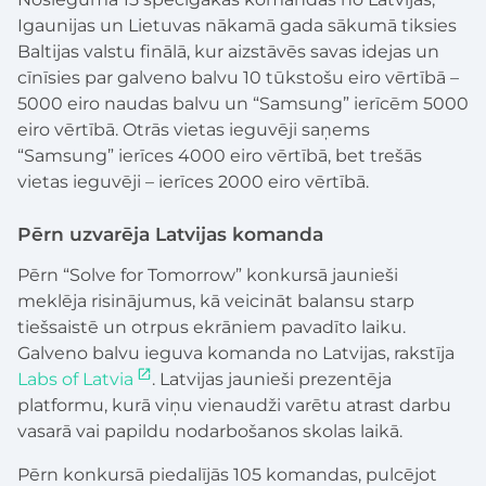
Igaunijas un Lietuvas nākamā gada sākumā tiksies
Baltijas valstu finālā, kur aizstāvēs savas idejas un
cīnīsies par galveno balvu 10 tūkstošu eiro vērtībā –
5000 eiro naudas balvu un “Samsung” ierīcēm 5000
eiro vērtībā. Otrās vietas ieguvēji saņems
“Samsung” ierīces 4000 eiro vērtībā, bet trešās
vietas ieguvēji – ierīces 2000 eiro vērtībā.
Pērn uzvarēja Latvijas komanda
Pērn “Solve for Tomorrow” konkursā jaunieši
meklēja risinājumus, kā veicināt balansu starp
tiešsaistē un otrpus ekrāniem pavadīto laiku.
Galveno balvu ieguva komanda no Latvijas, rakstīja
Labs of Latvia
. Latvijas jaunieši prezentēja
platformu, kurā viņu vienaudži varētu atrast darbu
vasarā vai papildu nodarbošanos skolas laikā.
Pērn konkursā piedalījās 105 komandas, pulcējot