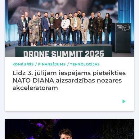
KONKURSS
FINANSĒJUMS
TEHNOLOĢIJAS
Līdz 3. jūlijam iespējams pieteikties
NATO DIANA aizsardzības nozares
akceleratoram