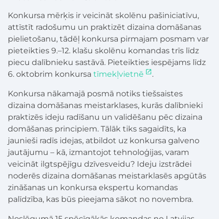
Konkursa mērķis ir veicināt skolēnu pašiniciatīvu,
attīstīt radošumu un praktizēt dizaina domāšanas
pielietošanu, tādēļ konkursa pirmajam posmam var
pieteikties 9.–12. klašu skolēnu komandas trīs līdz
piecu dalībnieku sastāvā. Pieteikties iespējams līdz
6. oktobrim konkursa
tīmekļvietnē
.
Konkursa nākamajā posmā notiks tiešsaistes
dizaina domāšanas meistarklases, kurās dalībnieki
praktizēs ideju radīšanu un validēšanu pēc dizaina
domāšanas principiem. Tālāk tiks sagaidīts, ka
jaunieši radīs idejas, atbildot uz konkursa galveno
jautājumu – kā, izmantojot tehnoloģijas, varam
veicināt ilgtspējīgu dzīvesveidu? Ideju izstrādei
noderēs dizaina domāšanas meistarklasēs apgūtās
zināšanas un konkursa ekspertu komandas
palīdzība, kas būs pieejama sākot no novembra.
Noslēgumā 15 spēcīgākās komandas no Latvijas,