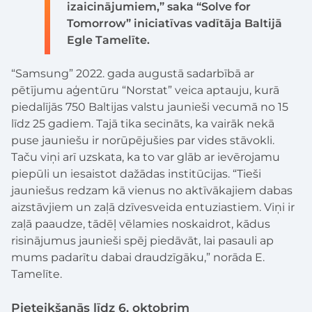
izaicinājumiem,” saka “Solve for
Tomorrow” iniciatīvas vadītāja Baltijā
Egle Tamelīte.
“Samsung” 2022. gada augustā sadarbībā ar
pētījumu aģentūru “Norstat” veica aptauju, kurā
piedalījās 750 Baltijas valstu jaunieši vecumā no 15
līdz 25 gadiem. Tajā tika secināts, ka vairāk nekā
puse jauniešu ir norūpējušies par vides stāvokli.
Taču viņi arī uzskata, ka to var glāb ar ievērojamu
piepūli un iesaistot dažādas institūcijas. “Tieši
jauniešus redzam kā vienus no aktīvākajiem dabas
aizstāvjiem un zaļā dzīvesveida entuziastiem. Viņi ir
zaļā paaudze, tādēļ vēlamies noskaidrot, kādus
risinājumus jaunieši spēj piedāvāt, lai pasauli ap
mums padarītu dabai draudzīgāku,” norāda E.
Tamelīte.
Pieteikšanās līdz 6. oktobrim