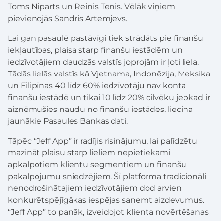
Toms Niparts un Reinis Tenis. Vēlāk viņiem
pievienojās Sandris Artemjevs.
Lai gan pasaulē pastāvīgi tiek strādāts pie finanšu
iekļautības, plaisa starp finanšu iestādēm un
iedzīvotājiem daudzās valstīs joprojām ir ļoti liela.
Tādās lielās valstīs kā Vjetnama, Indonēzija, Meksika
un Filipīnas 40 līdz 60% iedzīvotāju nav konta
finanšu iestādē un tikai 10 līdz 20% cilvēku jebkad ir
aizņēmušies naudu no finanšu iestādes, liecina
jaunākie Pasaules Bankas dati.
Tāpēc “Jeff App” ir radījis risinājumu, lai palīdzētu
mazināt plaisu starp lieliem nepietiekami
apkalpotiem klientu segmentiem un finanšu
pakalpojumu sniedzējiem. Šī platforma tradicionāli
nenodrošinātajiem iedzīvotājiem dod arvien
konkurētspējīgākas iespējas saņemt aizdevumus.
“Jeff App” to panāk, izveidojot klienta novērtēšanas