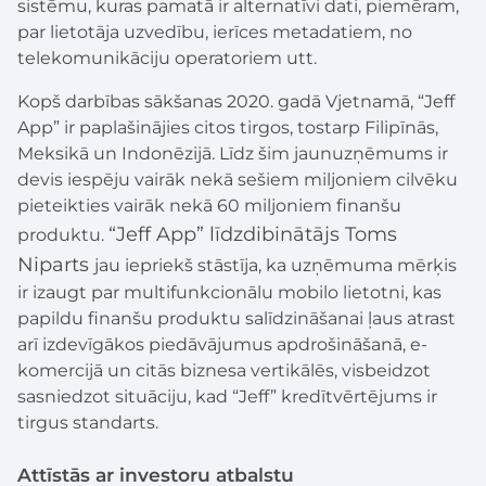
sistēmu, kuras pamatā ir alternatīvi dati, piemēram,
par lietotāja uzvedību, ierīces metadatiem, no
telekomunikāciju operatoriem utt.
Kopš darbības sākšanas 2020. gadā Vjetnamā, “Jeff
App” ir paplašinājies citos tirgos, tostarp Filipīnās,
Meksikā un Indonēzijā. Līdz šim jaunuzņēmums ir
devis iespēju vairāk nekā sešiem miljoniem cilvēku
pieteikties vairāk nekā 60 miljoniem finanšu
“Jeff App” līdzdibinātājs Toms
produktu.
Niparts
jau iepriekš stāstīja, ka uzņēmuma mērķis
ir izaugt par multifunkcionālu mobilo lietotni, kas
papildu finanšu produktu salīdzināšanai ļaus atrast
arī izdevīgākos piedāvājumus apdrošināšanā, e-
komercijā un citās biznesa vertikālēs, visbeidzot
sasniedzot situāciju, kad “Jeff” kredītvērtējums ir
tirgus standarts.
Attīstās ar investoru atbalstu