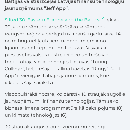
Baltijas valstīs izceļas Latvijas finanšu tehnoloģiju
jaunuzņēmums “Jeff App”.
Sifted 30: Eastern Europe and the Baltics
iekļauti
30 jaunuzņēmumi ar spēcīgāko ieņēmumu
izaugsmi reģionā pēdējo trīs finanšu gadu laikā. 14
no reitingā iekļautajiem uzņēmumiem ir no
Igaunijas, bet septiņi – no Lietuvas. Visvairāk
pārstāvētās valstis ilustrē arī otro un trešo vietu
topā – otrajā vietā ierindojas Lietuvas “Turing
College”, bet trešajā – Tallinā bāzētais “Ringy”. “Jeff
App” ir vienīgais Latvijas jaunuzņēmums, kurš
iekļauts šajā sarakstā.
Vispopulārākā nozare, ko pārstāv 10 straujāk augošie
jaunuzņēmumi, ir finanšu tehnoloģijas. Tām seko
biznesa līmeņa programmatūra kā pakalpojums (8)
un klimata tehnoloģijas (6).
30 straujāk augošo jaunuzņēmumu reitingā