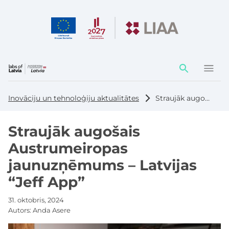
Darbības
elementi
Inovāciju un tehnoloģiju aktualitātes
Straujāk augošais Austrumeiropas jaunuzņēmums – Latvijas “Jeff App”
Straujāk augošais
Austrumeiropas
jaunuzņēmums – Latvijas
“Jeff App”
31. oktobris, 2024
Autors:
Anda Asere