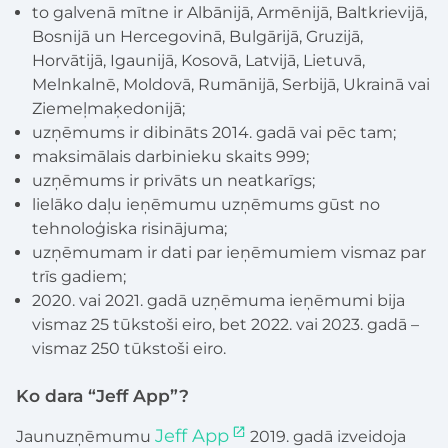
to galvenā mītne ir Albānijā, Armēnijā, Baltkrievijā,
Bosnijā un Hercegovinā, Bulgārijā, Gruzijā,
Horvātijā, Igaunijā, Kosovā, Latvijā, Lietuvā,
Melnkalnē, Moldovā, Rumānijā, Serbijā, Ukrainā vai
Ziemeļmaķedonijā;
uzņēmums ir dibināts 2014. gadā vai pēc tam;
maksimālais darbinieku skaits 999;
uzņēmums ir privāts un neatkarīgs;
lielāko daļu ieņēmumu uzņēmums gūst no
tehnoloģiska risinājuma;
uzņēmumam ir dati par ieņēmumiem vismaz par
trīs gadiem;
2020. vai 2021. gadā uzņēmuma ieņēmumi bija
vismaz 25 tūkstoši eiro, bet 2022. vai 2023. gadā –
vismaz 250 tūkstoši eiro.
Ko dara “Jeff App”?
Jeff App
Jaunuzņēmumu
2019. gadā izveidoja