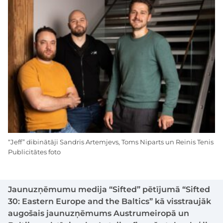
“Jeff” dibinātāji Sandris Artemjevs, Toms Niparts un Reinis Tenis
Publicitātes foto
Jaunuzņēmumu medija “Sifted” pētījumā “Sifted
30: Eastern Europe and the Baltics” kā visstraujāk
augošais jaunuzņēmums Austrumeiropā un