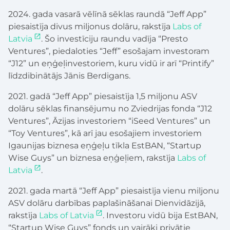
2024. gada vasarā vēlīnā sēklas raundā “Jeff App”
piesaistīja divus miljonus dolāru, rakstīja
Labs of
Latvia
. Šo investīciju raundu vadīja “Presto
Ventures”, piedaloties “Jeff” esošajam investoram
“J12” un eņģeļinvestoriem, kuru vidū ir arī “Printify”
līdzdibinātājs Jānis Berdigans.
2021. gadā “Jeff App” piesaistīja 1,5 miljonu ASV
dolāru sēklas finansējumu no Zviedrijas fonda “J12
Ventures”, Āzijas investoriem “iSeed Ventures” un
“Toy Ventures”, kā arī jau esošajiem investoriem
Igaunijas biznesa eņģeļu tīkla EstBAN, “Startup
Wise Guys” un biznesa eņģeļiem, rakstīja
Labs of
Latvia
.
2021. gada martā “Jeff App” piesaistīja vienu miljonu
ASV dolāru darbības paplašināšanai Dienvidāzijā,
rakstīja
Labs of Latvia
. Investoru vidū bija EstBAN,
“Startup Wise Guys” fonds un vairāki privātie