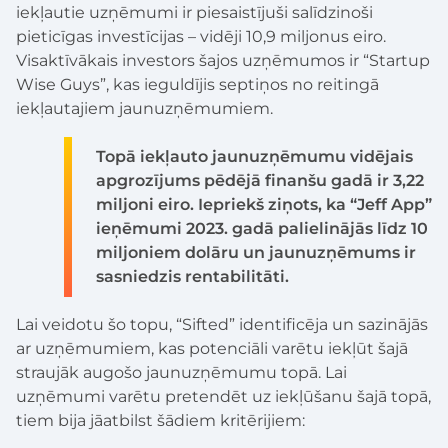
iekļautie uzņēmumi ir piesaistījuši salīdzinoši
pieticīgas investīcijas – vidēji 10,9 miljonus eiro.
Visaktīvākais investors šajos uzņēmumos ir “Startup
Wise Guys”, kas ieguldījis septiņos no reitingā
iekļautajiem jaunuzņēmumiem.
Topā iekļauto jaunuzņēmumu vidējais
apgrozījums pēdējā finanšu gadā ir 3,22
miljoni eiro. Iepriekš ziņots, ka “Jeff App”
ieņēmumi 2023. gadā palielinājās līdz 10
miljoniem dolāru un jaunuzņēmums ir
sasniedzis rentabilitāti.
Lai veidotu šo topu, “Sifted” identificēja un sazinājās
ar uzņēmumiem, kas potenciāli varētu iekļūt šajā
straujāk augošo jaunuzņēmumu topā. Lai
uzņēmumi varētu pretendēt uz iekļūšanu šajā topā,
tiem bija jāatbilst šādiem kritērijiem: