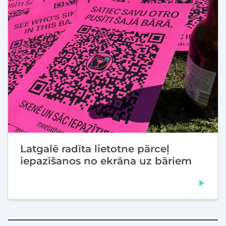
Latgalē radīta lietotne pārceļ
iepazīšanos no ekrāna uz bāriem