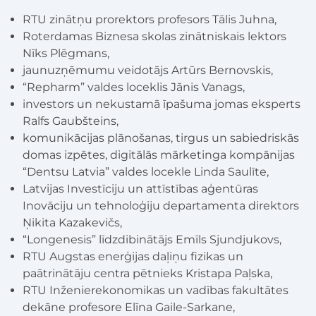
RTU zinātņu prorektors profesors Tālis Juhna,
Roterdamas Biznesa skolas zinātniskais lektors
Nīks Plēgmans,
jaunuzņēmumu veidotājs Artūrs Bernovskis,
“Repharm” valdes loceklis Jānis Vanags,
investors un nekustamā īpašuma jomas eksperts
Ralfs Gaubšteins,
komunikācijas plānošanas, tirgus un sabiedriskās
domas izpētes, digitālās mārketinga kompānijas
“Dentsu Latvia” valdes locekle Linda Saulīte,
Latvijas Investīciju un attīstības aģentūras
Inovāciju un tehnoloģiju departamenta direktors
Ņikita Kazakevičs,
“Longenesis” līdzdibinātājs Emīls Sjundjukovs,
RTU Augstas enerģijas daļiņu fizikas un
paātrinātāju centra pētnieks Kristapa Paļska,
RTU Inženierekonomikas un vadības fakultātes
dekāne profesore Elīna Gaile-Sarkane,