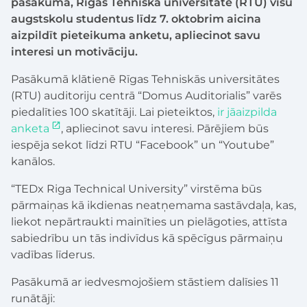
pasākumā, Rīgas Tehniskā universitāte (RTU) visu
augstskolu studentus līdz 7. oktobrim aicina
aizpildīt pieteikuma anketu, apliecinot savu
interesi un motivāciju.
Pasākumā klātienē Rīgas Tehniskās universitātes
(RTU) auditoriju centrā “Domus Auditorialis” varēs
piedalīties 100 skatītāji. Lai pieteiktos,
ir jāaizpilda
anketa
, apliecinot savu interesi. Pārējiem būs
iespēja sekot līdzi RTU “Facebook” un “Youtube”
kanālos.
“TEDx Riga Technical University” virstēma būs
pārmaiņas kā ikdienas neatņemama sastāvdaļa, kas,
liekot nepārtraukti mainīties un pielāgoties, attīsta
sabiedrību un tās indivīdus kā spēcīgus pārmaiņu
vadības līderus.
Pasākumā ar iedvesmojošiem stāstiem dalīsies 11
runātāji: