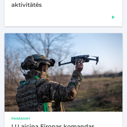
aktivitātēs
PASĀKUMI
LU aicina Eiropas komandas