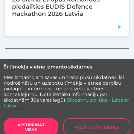
piedalīties EUDIS Defence
Hackathon 2026 Latvia
Aktuāli
Resursi
Sekundārā
Šī tīmekļa vietne izmanto sīkdatnes
izvēlne
Pasākumi
Kontakti
Mēs izmantojam savas un trešo pušu sīkdatnes, lai
Iedvesmas stāsti
nodrošinātu un uzlabotu tīmekļa vietnes darbību,
pielāgotu informāciju un analizētu vietnes
Sīkdatņu politika
apmeklējumu. Detalizētāku informāciju par
sīkdatnēm Jūs varat iegūt
Sīkdatņu politika - Labs of
Vietnes piekļūstamība
Latvia.
Lapas karte
APSTIPRINĀT
PIELĀGOT/ATTEIKTIES
VISAS
Labs of Latvia
2026