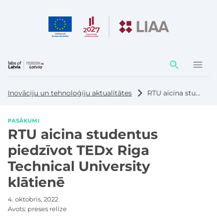
Darbības
elementi
Inovāciju un tehnoloģiju aktualitātes
RTU aicina studentus piedzīvot TEDx Riga Technical University klātienē
PASĀKUMI
RTU aicina studentus
piedzīvot TEDx Riga
Technical University
klātienē
4. oktobris, 2022
Avots:
preses relīze