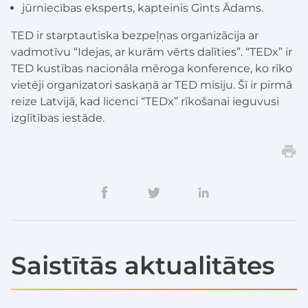
jūrniecības eksperts, kapteinis Gints Ādams.
TED ir starptautiska bezpeļņas organizācija ar
vadmotīvu “Idejas, ar kurām vērts dalīties”. “TEDx” ir
TED kustības nacionāla mēroga konference, ko rīko
vietēji organizatori saskaņā ar TED misiju. Šī ir pirmā
reize Latvijā, kad licenci “TEDx” rīkošanai ieguvusi
izglītības iestāde.
Saistītās aktualitātes