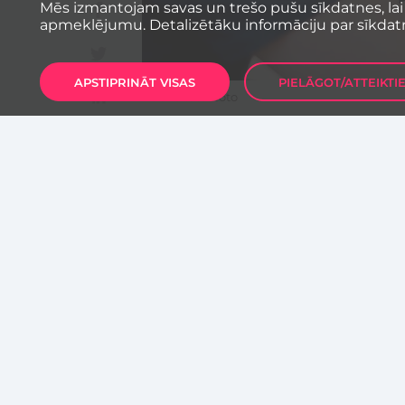
Mēs izmantojam savas un trešo pušu sīkdatnes, lai
apmeklējumu. Detalizētāku informāciju par sīkdat
APSTIPRINĀT VISAS
PIELĀGOT/ATTEIKTI
Publicitātes foto
Šovasar informācijas tehnoloģi
mācības “TestDevLab Summer Sch
tiešsaistē, ļaujot pieteikties in
Mācības īstenos “TestDevLab” tes
saistīts ar programmatūras test
norisināsies darba dienās. Divu
pamatzināšanas par testēšanu,
tīmekļa programmatūras testēša
dalībnieki nostiprinās, pildot 
iegūtās zināšanas noder reālā d