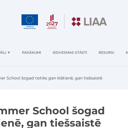
ĀLI
▼
PASĀKUMI
IEDVESMAS STĀSTI
RESURSI
K
 School šogad notiks gan klātienē, gan tiešsaistē
mmer School šogad
ienē, gan tiešsaistē