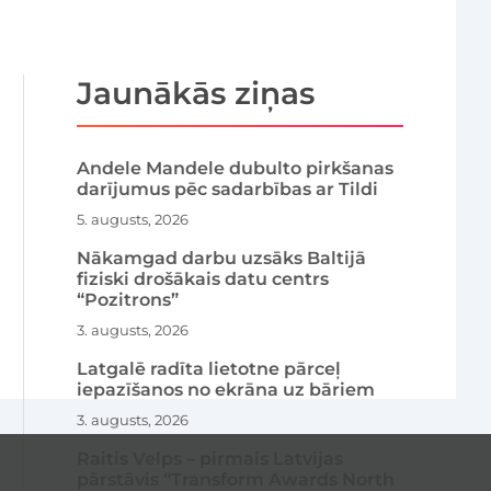
Jaunākās ziņas
Andele Mandele dubulto pirkšanas
darījumus pēc sadarbības ar Tildi
5. augusts, 2026
Nākamgad darbu uzsāks Baltijā
fiziski drošākais datu centrs
“Pozitrons”
3. augusts, 2026
Latgalē radīta lietotne pārceļ
iepazīšanos no ekrāna uz bāriem
3. augusts, 2026
Raitis Velps – pirmais Latvijas
pārstāvis “Transform Awards North