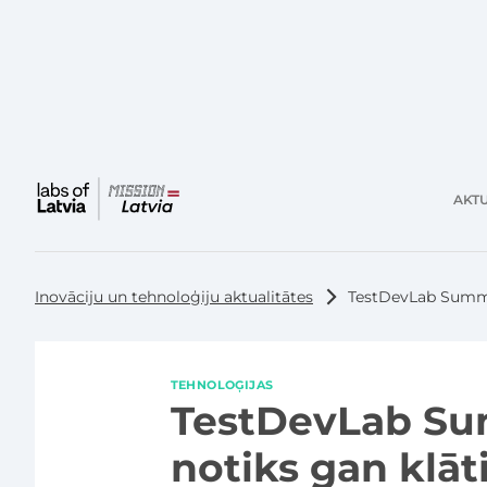
AKTU
Galvenā
izvēlne
Inovāciju un tehnoloģiju aktualitātes
TestDevLab Summer
TEHNOLOĢIJAS
TestDevLab Su
notiks gan klāt