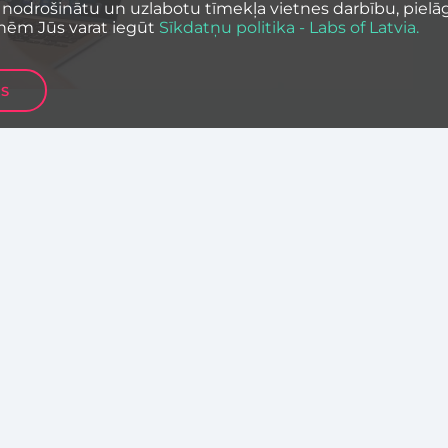
 nodrošinātu un uzlabotu tīmekļa vietnes darbību, pielāg
nēm Jūs varat iegūt
Sīkdatņu politika - Labs of Latvia.
ES
ju (IT) uzņēmuma “TestDevLab” rīkotās
ool” notiks Ventspilī, Liepājā, Rīgā un arī
teresentiem arī no citām valstīm.
tēšanas inženieri, kuru ikdienas darbs ir
ēšanu. Mācības tiks vadītas angļu valodā un
 nedēļu garajās mācībās kursa dalībnieki iegūs
 programmēšanas valodu “JavaScript” un
nas automatizāciju. Apgūtās zināšanas kursa
praktiskus uzdevumus, kas demonstrēs, kā
zīvē. Mācības noslēgsies ar eksāmenu, un