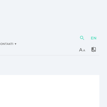
EN
Darbības
elementi
ONTAKTI
▼
A
A