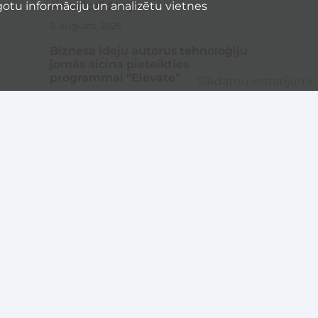
America” žūrijā
otu informāciju un analizētu vietnes
3. augusts, 2026
Biznesa ideju autorus tehnoloģiju
jomās aicina pieteikties
programmai “Elevate”
Sīkdatņu iestatījumi
28. jūlijs, 2026