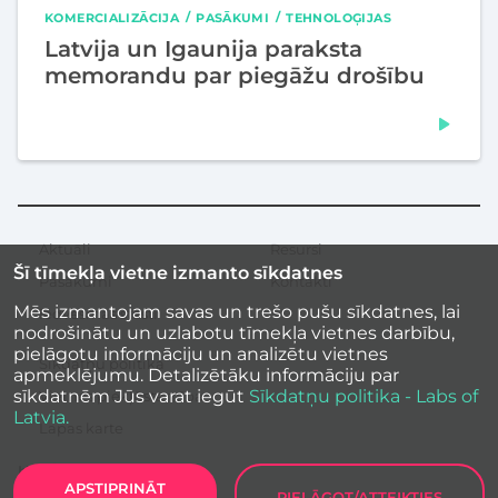
KOMERCIALIZĀCIJA
PASĀKUMI
TEHNOLOĢIJAS
Latvija un Igaunija paraksta
memorandu par piegāžu drošību
Aktuāli
Resursi
Sekundārā
Šī tīmekļa vietne izmanto sīkdatnes
izvēlne
Pasākumi
Kontakti
Mēs izmantojam savas un trešo pušu sīkdatnes, lai
Iedvesmas stāsti
nodrošinātu un uzlabotu tīmekļa vietnes darbību,
pielāgotu informāciju un analizētu vietnes
Sīkdatņu politika
apmeklējumu. Detalizētāku informāciju par
sīkdatnēm Jūs varat iegūt
Sīkdatņu politika - Labs of
Vietnes piekļūstamība
Latvia.
Lapas karte
APSTIPRINĀT
PIELĀGOT/ATTEIKTIES