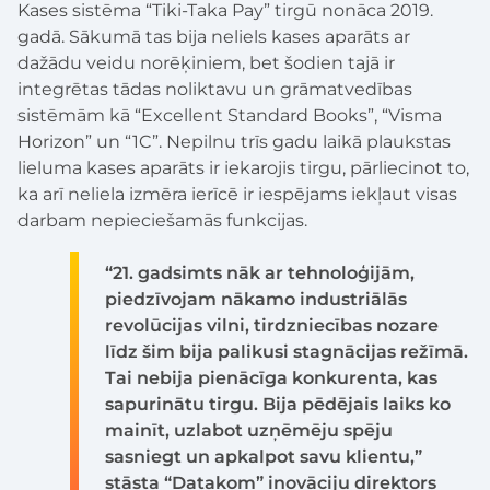
Kases sistēma “Tiki-Taka Pay” tirgū nonāca 2019.
gadā. Sākumā tas bija neliels kases aparāts ar
dažādu veidu norēķiniem, bet šodien tajā ir
integrētas tādas noliktavu un grāmatvedības
sistēmām kā “Excellent Standard Books”, “Visma
Horizon” un “1C”. Nepilnu trīs gadu laikā plaukstas
lieluma kases aparāts ir iekarojis tirgu, pārliecinot to,
ka arī neliela izmēra ierīcē ir iespējams iekļaut visas
darbam nepieciešamās funkcijas.
“21. gadsimts nāk ar tehnoloģijām,
piedzīvojam nākamo industriālās
revolūcijas vilni, tirdzniecības nozare
līdz šim bija palikusi stagnācijas režīmā.
Tai nebija pienācīga konkurenta, kas
sapurinātu tirgu. Bija pēdējais laiks ko
mainīt, uzlabot uzņēmēju spēju
sasniegt un apkalpot savu klientu,”
stāsta “Datakom” inovāciju direktors