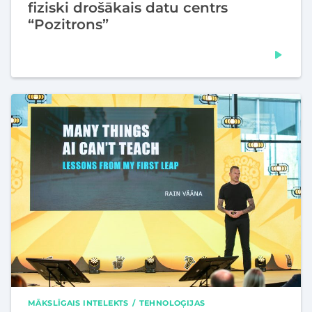
fiziski drošākais datu centrs
“Pozitrons”
MĀKSLĪGAIS INTELEKTS
TEHNOLOĢIJAS