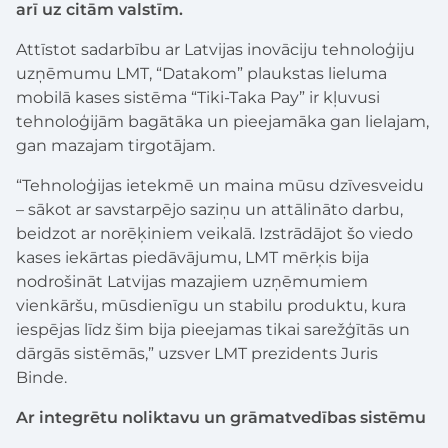
arī uz citām valstīm.
Attīstot sadarbību ar Latvijas inovāciju tehnoloģiju
uzņēmumu LMT, “Datakom” plaukstas lieluma
mobilā kases sistēma “Tiki-Taka Pay” ir kļuvusi
tehnoloģijām bagātāka un pieejamāka gan lielajam,
gan mazajam tirgotājam.
“Tehnoloģijas ietekmē un maina mūsu dzīvesveidu
– sākot ar savstarpējo saziņu un attālināto darbu,
beidzot ar norēķiniem veikalā. Izstrādājot šo viedo
kases iekārtas piedāvājumu, LMT mērķis bija
nodrošināt Latvijas mazajiem uzņēmumiem
vienkāršu, mūsdienīgu un stabilu produktu, kura
iespējas līdz šim bija pieejamas tikai sarežģītās un
dārgās sistēmās,” uzsver LMT prezidents Juris
Binde.
Ar integrētu noliktavu un grāmatvedības sistēmu