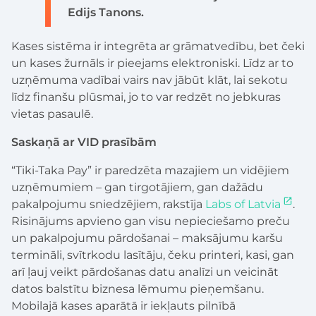
Edijs Tanons.
Kases sistēma ir integrēta ar grāmatvedību, bet čeki
un kases žurnāls ir pieejams elektroniski. Līdz ar to
uzņēmuma vadībai vairs nav jābūt klāt, lai sekotu
līdz finanšu plūsmai, jo to var redzēt no jebkuras
vietas pasaulē.
Saskaņā ar VID prasībām
“Tiki-Taka Pay” ir paredzēta mazajiem un vidējiem
uzņēmumiem – gan tirgotājiem, gan dažādu
pakalpojumu sniedzējiem, rakstīja
Labs of Latvia
.
Risinājums apvieno gan visu nepieciešamo preču
un pakalpojumu pārdošanai – maksājumu karšu
termināli, svītrkodu lasītāju, čeku printeri, kasi, gan
arī ļauj veikt pārdošanas datu analīzi un veicināt
datos balstītu biznesa lēmumu pieņemšanu.
Mobilajā kases aparātā ir iekļauts pilnībā