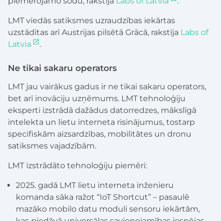
piemērojamo sodu, rakstīja
Labs of Latvia
.
LMT viedās satiksmes uzraudzības iekārtas
uzstādītas arī Austrijas pilsētā Grācā, rakstīja
Labs of
Latvia
.
Ne tikai sakaru operators
LMT jau vairākus gadus ir ne tikai sakaru operators,
bet arī inovāciju uzņēmums. LMT tehnoloģiju
eksperti izstrādā dažādus datorredzes, mākslīgā
intelekta un lietu interneta risinājumus, tostarp
specifiskām aizsardzības, mobilitātes un dronu
satiksmes vajadzībām.
LMT izstrādāto tehnoloģiju piemēri:
2025. gadā LMT lietu interneta inženieru
komanda sāka ražot “IoT Shortcut” – pasaulē
mazāko mobilo datu moduli sensoru iekārtām,
kas piedāvā universālas savienojamības iespējas