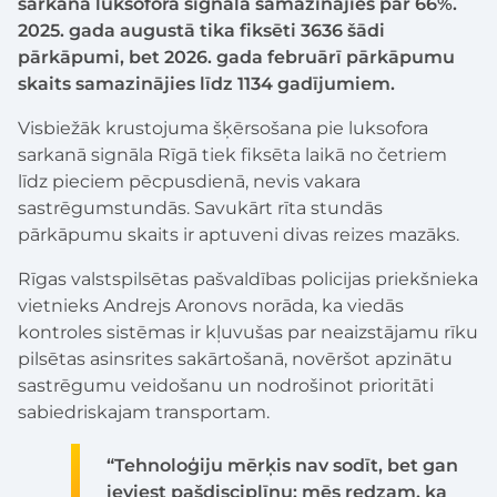
sarkanā luksofora signāla samazinājies par 66%.
2025. gada augustā tika fiksēti 3636 šādi
pārkāpumi, bet 2026. gada februārī pārkāpumu
skaits samazinājies līdz 1134 gadījumiem.
Visbiežāk krustojuma šķērsošana pie luksofora
sarkanā signāla Rīgā tiek fiksēta laikā no četriem
līdz pieciem pēcpusdienā, nevis vakara
sastrēgumstundās. Savukārt rīta stundās
pārkāpumu skaits ir aptuveni divas reizes mazāks.
Rīgas valstspilsētas pašvaldības policijas priekšnieka
vietnieks Andrejs Aronovs norāda, ka viedās
kontroles sistēmas ir kļuvušas par neaizstājamu rīku
pilsētas asinsrites sakārtošanā, novēršot apzinātu
sastrēgumu veidošanu un nodrošinot prioritāti
sabiedriskajam transportam.
“Tehnoloģiju mērķis nav sodīt, bet gan
ieviest pašdisciplīnu: mēs redzam, ka