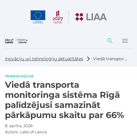
Darbības
elementi
Inovāciju un tehnoloģiju aktualitātes
Viedā transporta monitoringa sistēma Rīgā palīdzējusi samazināt pārkāpumu skaitu par 66%
TEHNOLOĢIJAS
Viedā transporta
monitoringa sistēma Rīgā
palīdzējusi samazināt
pārkāpumu skaitu par 66%
8. aprīlis, 2026
Autors:
Labs of Latvia