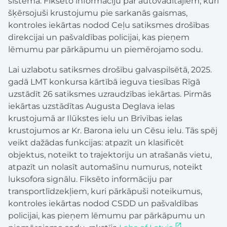
sistēmā. Fiksēto informāciju par autovadītājiem, kuri
šķērsojuši krustojumu pie sarkanās gaismas,
kontroles iekārtas nodod Ceļu satiksmes drošības
direkcijai un pašvaldības policijai, kas pieņem
lēmumu par pārkāpumu un piemērojamo sodu.
Lai uzlabotu satiksmes drošību galvaspilsētā, 2025.
gadā LMT konkursa kārtībā ieguva tiesības Rīgā
uzstādīt 26 satiksmes uzraudzības iekārtas. Pirmās
iekārtas uzstādītas Augusta Deglava ielas
krustojumā ar Ilūkstes ielu un Brīvības ielas
krustojumos ar Kr. Barona ielu un Cēsu ielu. Tās spēj
veikt dažādas funkcijas: atpazīt un klasificēt
objektus, noteikt to trajektoriju un atrašanās vietu,
atpazīt un nolasīt automašīnu numurus, noteikt
luksofora signālu. Fiksēto informāciju par
transportlīdzekļiem, kuri pārkāpuši noteikumus,
kontroles iekārtas nodod CSDD un pašvaldības
policijai, kas pieņem lēmumu par pārkāpumu un