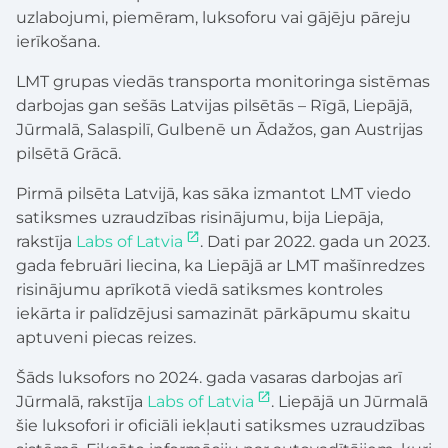
uzlabojumi, piemēram, luksoforu vai gājēju pāreju
ierīkošana.
LMT grupas viedās transporta monitoringa sistēmas
darbojas gan sešās Latvijas pilsētās – Rīgā, Liepājā,
Jūrmalā, Salaspilī, Gulbenē un Ādažos, gan Austrijas
pilsētā Grācā.
Pirmā pilsēta Latvijā, kas sāka izmantot LMT viedo
satiksmes uzraudzības risinājumu, bija Liepāja,
rakstīja
Labs of Latvia
. Dati par 2022. gada un 2023.
gada februāri liecina, ka Liepājā ar LMT mašīnredzes
risinājumu aprīkotā viedā satiksmes kontroles
iekārta ir palīdzējusi samazināt pārkāpumu skaitu
aptuveni piecas reizes.
Šāds luksofors no 2024. gada vasaras darbojas arī
Jūrmalā, rakstīja
Labs of Latvia
. Liepājā un Jūrmalā
šie luksofori ir oficiāli iekļauti satiksmes uzraudzības