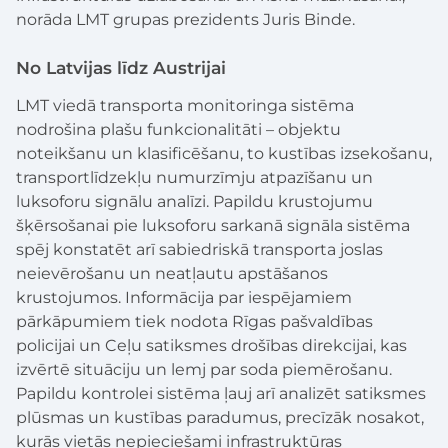
norāda LMT grupas prezidents Juris Binde.
No Latvijas līdz Austrijai
LMT viedā transporta monitoringa sistēma
nodrošina plašu funkcionalitāti – objektu
noteikšanu un klasificēšanu, to kustības izsekošanu,
transportlīdzekļu numurzīmju atpazīšanu un
luksoforu signālu analīzi. Papildu krustojumu
šķērsošanai pie luksoforu sarkanā signāla sistēma
spēj konstatēt arī sabiedriskā transporta joslas
neievērošanu un neatļautu apstāšanos
krustojumos. Informācija par iespējamiem
pārkāpumiem tiek nodota Rīgas pašvaldības
policijai un Ceļu satiksmes drošības direkcijai, kas
izvērtē situāciju un lemj par soda piemērošanu.
Papildu kontrolei sistēma ļauj arī analizēt satiksmes
plūsmas un kustības paradumus, precīzāk nosakot,
kurās vietās nepieciešami infrastruktūras