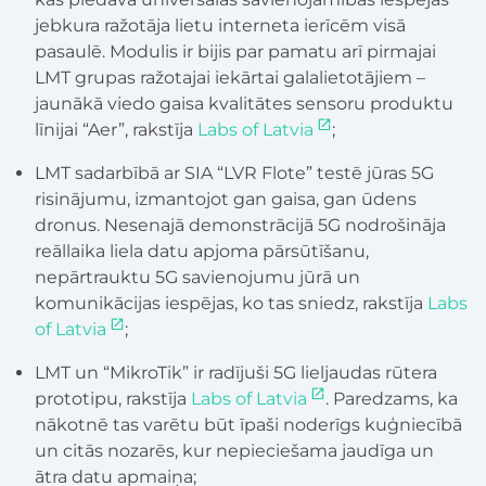
jebkura ražotāja lietu interneta ierīcēm visā
pasaulē. Modulis ir bijis par pamatu arī pirmajai
LMT grupas ražotajai iekārtai galalietotājiem –
jaunākā viedo gaisa kvalitātes sensoru produktu
līnijai “Aer”, rakstīja
Labs of Latvia
;
LMT sadarbībā ar SIA “LVR Flote” testē jūras 5G
risinājumu, izmantojot gan gaisa, gan ūdens
dronus. Nesenajā demonstrācijā 5G nodrošināja
reāllaika liela datu apjoma pārsūtīšanu,
nepārtrauktu 5G savienojumu jūrā un
komunikācijas iespējas, ko tas sniedz, rakstīja
Labs
of Latvia
;
LMT un “MikroTik” ir radījuši 5G lieljaudas rūtera
prototipu, rakstīja
Labs of Latvia
. Paredzams, ka
nākotnē tas varētu būt īpaši noderīgs kuģniecībā
un citās nozarēs, kur nepieciešama jaudīga un
ātra datu apmaiņa;