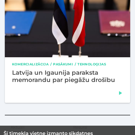
KOMERCIALIZĀCIJA
PASĀKUMI
TEHNOLOĢIJAS
Latvija un Igaunija paraksta
memorandu par piegāžu drošību
Aktuāli
Resursi
Sekundārā
Šī tīmekļa vietne izmanto sīkdatnes