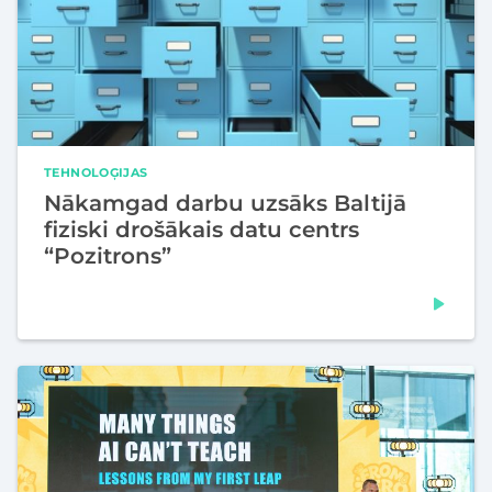
TEHNOLOĢIJAS
Nākamgad darbu uzsāks Baltijā
fiziski drošākais datu centrs
“Pozitrons”