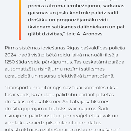
precīza ātruma ierobežojumu, sarkanās
gaismas un joslu kontrole palīdz radīt
drošāku un prognozējamāku vidi
ikvienam satiksmes dalībniekam un pat
glābt dzīvības,” teic A. Aronovs.
Pirms sistēmas ieviešanas Rīgas pašvaldības policija
2024. gadā visā pilsētā reidu laikā manuāli fiksēja
1250 šāda veida pārkāpumus. Tas uzskatāmi parāda
automatizētu risinājumu nozīmi satiksmes
uzraudzībā un resursu efektīvākā izmantošanā.
“Transporta monitorings nav tikai kontroles rīks –
tas ir veids, kā ar datu palīdzību padarīt pilsētas
drošākas ceļu satiksmei. Arī Latvijā satiksmes
drošība joprojām ir būtisks izaicinājums. Šādi
risinājumi palīdz institūcijām reaģēt efektīvāk un
vienlaikus sniedz pilsētplānotājiem datus
infrastruktūras uzlabošanai un risku mazināšanai,”