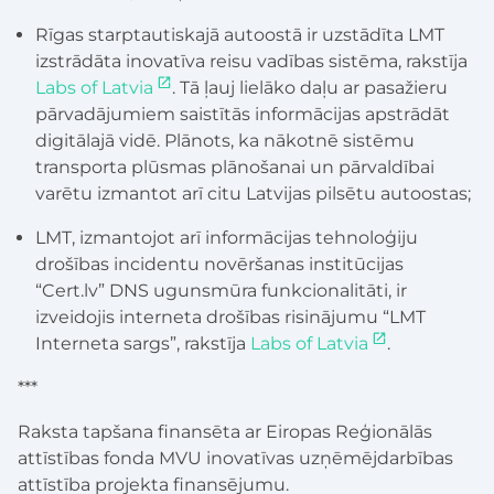
Rīgas starptautiskajā autoostā ir uzstādīta LMT
izstrādāta inovatīva reisu vadības sistēma, rakstīja
Labs of Latvia
. Tā ļauj lielāko daļu ar pasažieru
pārvadājumiem saistītās informācijas apstrādāt
digitālajā vidē. Plānots, ka nākotnē sistēmu
transporta plūsmas plānošanai un pārvaldībai
varētu izmantot arī citu Latvijas pilsētu autoostas;
LMT, izmantojot arī informācijas tehnoloģiju
drošības incidentu novēršanas institūcijas
“Cert.lv” DNS ugunsmūra funkcionalitāti, ir
izveidojis interneta drošības risinājumu “LMT
Interneta sargs”, rakstīja
Labs of Latvia
.
***
Raksta tapšana finansēta ar Eiropas Reģionālās
attīstības fonda MVU inovatīvas uzņēmējdarbības
attīstība projekta finansējumu.