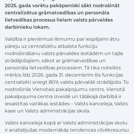
2025. gada varētu pakāpeniski sākt nodrošināt
centralizētus grāmatvedības un personāla
lietvedības procesus lielam valsts pārvaldes
darbinieku lokam.
Valdība ir pieņēmusi lēmumu par iespējami ātru
pāreju uz centralizētu atbalsta funkciju
nodrošināšanu valsts pārvaldes iestādēm un tajās
strādājošajiem, sākot ar grāmatvedības un
personāla lietvedības procesiem. Tā tika noteikts
mērķis līdz 2026. gada 31. decembrim šīs funkcijas
centralizēti sniegt 80% valsts pārvaldē strādājošo. To
nodrošinās Vienotais pakalpojumu centrs. Vienotā
pakalpojuma centra izveidē un tālākajā darbībā ir
iesaistītas vairākas iestādes – Valsts kanceleja, Valsts
kase un Valsts administrācijas skola.
Valsts kanceleja kopā ar Valsts administrācijas skolu
ir analizējušas modernākās tendences cilvēkresursu