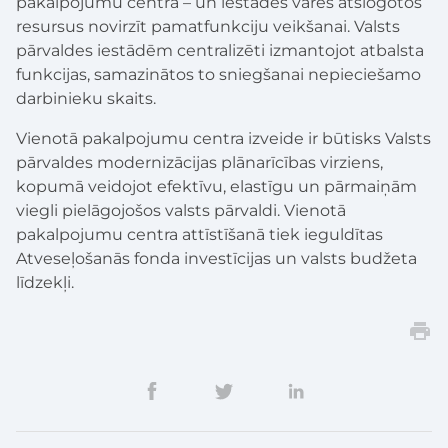
pakalpojumu centrā – un iestādes varēs atslogotos
resursus novirzīt pamatfunkciju veikšanai. Valsts
pārvaldes iestādēm centralizēti izmantojot atbalsta
funkcijas, samazinātos to sniegšanai nepieciešamo
darbinieku skaits.
Vienotā pakalpojumu centra izveide ir būtisks Valsts
pārvaldes modernizācijas plānarīcības virziens,
kopumā veidojot efektīvu, elastīgu un pārmaiņām
viegli pielāgojošos valsts pārvaldi. Vienotā
pakalpojumu centra attīstīšanā tiek ieguldītas
Atveseļošanās fonda investīcijas un valsts budžeta
līdzekļi.