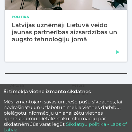
POLITIKA
Latvijas uzņēmēji Lietuvā veido
jaunas partnerības aizsardzības un
augsto tehnoloģiju jomā
Aktuāli
Resursi
Sekundārā
Šī tīmekļa vietne izmanto sīkdatnes
izvēlne
Pasākumi
Kontakti
Mēs izmantojam savas un trešo pušu sīkdatnes, lai
Iedvesmas stāsti
nodrošinātu un uzlabotu tīmekļa vietnes darbību,
pielāgotu informāciju un analizētu vietnes
Sīkdatņu politika
apmeklējumu. Detalizētāku informāciju par
sīkdatnēm Jūs varat iegūt
Sīkdatņu politika - Labs of
Vietnes piekļūstamība
Latvia.