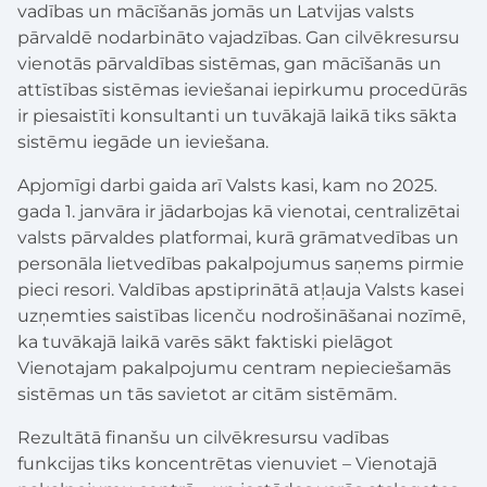
vadības un mācīšanās jomās un Latvijas valsts
pārvaldē nodarbināto vajadzības. Gan cilvēkresursu
vienotās pārvaldības sistēmas, gan mācīšanās un
attīstības sistēmas ieviešanai iepirkumu procedūrās
ir piesaistīti konsultanti un tuvākajā laikā tiks sākta
sistēmu iegāde un ieviešana.
Apjomīgi darbi gaida arī Valsts kasi, kam no 2025.
gada 1. janvāra ir jādarbojas kā vienotai, centralizētai
valsts pārvaldes platformai, kurā grāmatvedības un
personāla lietvedības pakalpojumus saņems pirmie
pieci resori. Valdības apstiprinātā atļauja Valsts kasei
uzņemties saistības licenču nodrošināšanai nozīmē,
ka tuvākajā laikā varēs sākt faktiski pielāgot
Vienotajam pakalpojumu centram nepieciešamās
sistēmas un tās savietot ar citām sistēmām.
Rezultātā finanšu un cilvēkresursu vadības
funkcijas tiks koncentrētas vienuviet – Vienotajā