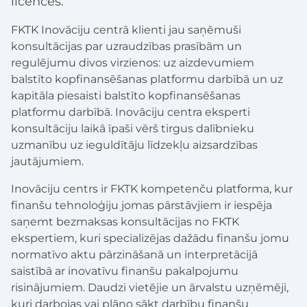
licences.
FKTK Inovāciju centrā klienti jau saņēmuši
konsultācijas par uzraudzības prasībām un
regulējumu divos virzienos: uz aizdevumiem
balstīto kopfinansēšanas platformu darbībā un uz
kapitāla piesaisti balstīto kopfinansēšanas
platformu darbībā. Inovāciju centra eksperti
konsultāciju laikā īpaši vērš tirgus dalībnieku
uzmanību uz ieguldītāju līdzekļu aizsardzības
jautājumiem.
Inovāciju centrs ir FKTK kompetenču platforma, kur
finanšu tehnoloģiju jomas pārstāvjiem ir iespēja
saņemt bezmaksas konsultācijas no FKTK
ekspertiem, kuri specializējas dažādu finanšu jomu
normatīvo aktu pārzināšanā un interpretācijā
saistībā ar inovatīvu finanšu pakalpojumu
risinājumiem. Daudzi vietējie un ārvalstu uzņēmēji,
kuri darbojas vai plāno sākt darbību finanšu