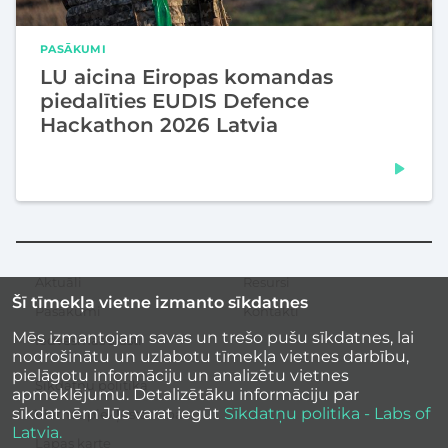
PASĀKUMI
LU aicina Eiropas komandas
piedalīties EUDIS Defence
Hackathon 2026 Latvia
Aktuāli
Resursi
Sekundārā
Šī tīmekļa vietne izmanto sīkdatnes
izvēlne
Pasākumi
Kontakti
Mēs izmantojam savas un trešo pušu sīkdatnes, lai
Iedvesmas stāsti
nodrošinātu un uzlabotu tīmekļa vietnes darbību,
pielāgotu informāciju un analizētu vietnes
Sīkdatņu politika
apmeklējumu. Detalizētāku informāciju par
sīkdatnēm Jūs varat iegūt
Sīkdatņu politika - Labs of
Vietnes piekļūstamība
Latvia.
Lapas karte