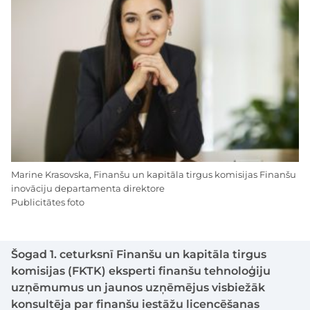
Marine Krasovska, Finanšu un kapitāla tirgus komisijas Finanšu
inovāciju departamenta direktore
Publicitātes foto
Šogad 1. ceturksnī Finanšu un kapitāla tirgus
komisijas (FKTK) eksperti finanšu tehnoloģiju
uzņēmumus un jaunos uzņēmējus visbiežāk
konsultēja par finanšu iestāžu licencēšanas