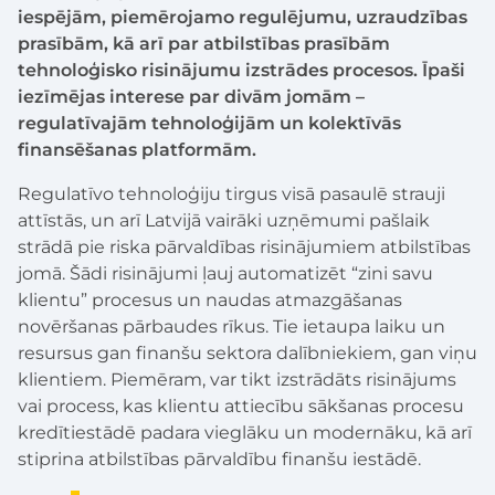
iespējām, piemērojamo regulējumu, uzraudzības
prasībām, kā arī par atbilstības prasībām
tehnoloģisko risinājumu izstrādes procesos. Īpaši
iezīmējas interese par divām jomām –
regulatīvajām tehnoloģijām un kolektīvās
finansēšanas platformām.
Regulatīvo tehnoloģiju tirgus visā pasaulē strauji
attīstās, un arī Latvijā vairāki uzņēmumi pašlaik
strādā pie riska pārvaldības risinājumiem atbilstības
jomā. Šādi risinājumi ļauj automatizēt “zini savu
klientu” procesus un naudas atmazgāšanas
novēršanas pārbaudes rīkus. Tie ietaupa laiku un
resursus gan finanšu sektora dalībniekiem, gan viņu
klientiem. Piemēram, var tikt izstrādāts risinājums
vai process, kas klientu attiecību sākšanas procesu
kredītiestādē padara vieglāku un modernāku, kā arī
stiprina atbilstības pārvaldību finanšu iestādē.