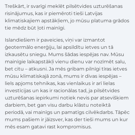
Treškārt, ir svarīgi meklēt pilsētvides uzturēšanas
risinājumus, kas ir piemēroti tieši Latvijas
klimatiskajiem apstākļiem, jo mūsu platuma grādos
tie mēdz būt ļoti mainīgi.
Islandiešiem ir paveicies, viņi var izmantot
ģeotermālo enerģiju, lai apsildītu ietves un tā
izkausētu sniegu. Mums šādas iespējas nav. Mūsu
mainīgie laikapstākļi vienu dienu var nozīmēt salu,
bet citu – atkusni. Ja mēs gribam pilnīgi tīras ietves
mūsu klimatiskajā zonā, mums ir divas iespējas –
liels apjoms tehnikas, kas vienlaikus ir arī lielas
investīcijas un kas ir racionālas tad, ja pilsētvides
uzturēšanas iepirkumi notiek nevis par atsevišķiem
darbiem, bet gan visu darbu klāstu noteiktā
periodā, vai mainīgs un pamatīgs cilvēkdarbs. Tāpēc
mums pašiem ir jāizsver, kas der tieši mums un kur
mēs esam gatavi rast kompromisus.