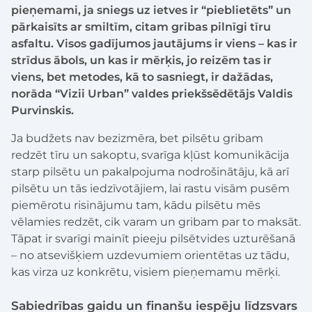
pieņemami, ja sniegs uz ietves ir “pieblietēts” un
pārkaisīts ar smiltīm, citam gribas pilnīgi tīru
asfaltu. Visos gadījumos jautājums ir viens – kas ir
strīdus ābols, un kas ir mērķis, jo reizēm tas ir
viens, bet metodes, kā to sasniegt, ir dažādas,
norāda “Vizii Urban” valdes priekšsēdētājs Valdis
Purvinskis.
Ja budžets nav bezizmēra, bet pilsētu gribam
redzēt tīru un sakoptu, svarīga kļūst komunikācija
starp pilsētu un pakalpojuma nodrošinātāju, kā arī
pilsētu un tās iedzīvotājiem, lai rastu visām pusēm
piemērotu risinājumu tam, kādu pilsētu mēs
vēlamies redzēt, cik varam un gribam par to maksāt.
Tāpat ir svarīgi mainīt pieeju pilsētvides uzturēšanā
– no atsevišķiem uzdevumiem orientētas uz tādu,
kas virza uz konkrētu, visiem pieņemamu mērķi.
Sabiedrības gaidu un finanšu iespēju līdzsvars