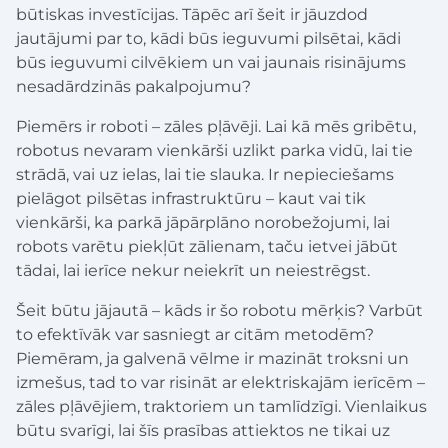
būtiskas investīcijas. Tāpēc arī šeit ir jāuzdod
jautājumi par to, kādi būs ieguvumi pilsētai, kādi
būs ieguvumi cilvēkiem un vai jaunais risinājums
nesadārdzinās pakalpojumu?
Piemērs ir roboti – zāles pļāvēji. Lai kā mēs gribētu,
robotus nevaram vienkārši uzlikt parka vidū, lai tie
strādā, vai uz ielas, lai tie slauka. Ir nepieciešams
pielāgot pilsētas infrastruktūru – kaut vai tik
vienkārši, ka parkā jāpārplāno norobežojumi, lai
robots varētu piekļūt zālienam, taču ietvei jābūt
tādai, lai ierīce nekur neiekrīt un neiestrēgst.
Šeit būtu jājautā – kāds ir šo robotu mērķis? Varbūt
to efektīvāk var sasniegt ar citām metodēm?
Piemēram, ja galvenā vēlme ir mazināt troksni un
izmešus, tad to var risināt ar elektriskajām ierīcēm –
zāles pļāvējiem, traktoriem un tamlīdzīgi. Vienlaikus
būtu svarīgi, lai šīs prasības attiektos ne tikai uz