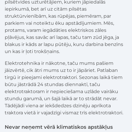
pilsētvides uzturētājiem, kuriem jāpiedalās
iepirkumā, bet arī uz citām pilsētas
struktūrvienībām, kas rūpējas, piemēram, par
parkiem vai noteiktu ēku apstādījumiem. Mēs,
protams, varam iegādāties elektriskos zāles
pļāvējus, kas savāc arī lapas, taču tam zūd jēga, ja
blakus ir kāds ar lapu pūtēju, kuru darbina benzīns
un kas ir ļoti trokšņains.
Elektrotehnika ir nākotne, taču mums pašiem
jāizvērtē, cik ātri mums uz to ir jāpāriet. Patlaban
tirgū ir pieejami elektrotraktori. Sezonas laikā tiem
būtu jāstrādā 24 stundas diennaktī, taču
elektrotraktoram ir nepieciešama uzlāde vairāku
stundu garumā, un šajā laikā ar to strādāt nevar.
Tādējādi viena ar iekšdedzes dzinēju aprīkota
traktora vietā ir vajadzīgi vismaz trīs elektrotraktori.
Nevar neņemt vērā klimatiskos apstākļus