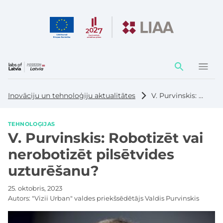
Darbības
elementi
Inovāciju un tehnoloģiju aktualitātes
V. Purvinskis: Robotizēt vai nerobotizēt pilsētvides uzturēšanu?
TEHNOLOĢIJAS
V. Purvinskis: Robotizēt vai
nerobotizēt pilsētvides
uzturēšanu?
25. oktobris, 2023
Autors:
"Vizii Urban" valdes priekšsēdētājs Valdis Purvinskis