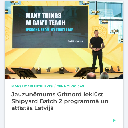
MĀKSLĪGAIS INTELEKTS
TEHNOLOĢIJAS
Jauzuņēmums Gritnord iekļūst
Shipyard Batch 2 programmā un
attīstās Latvijā