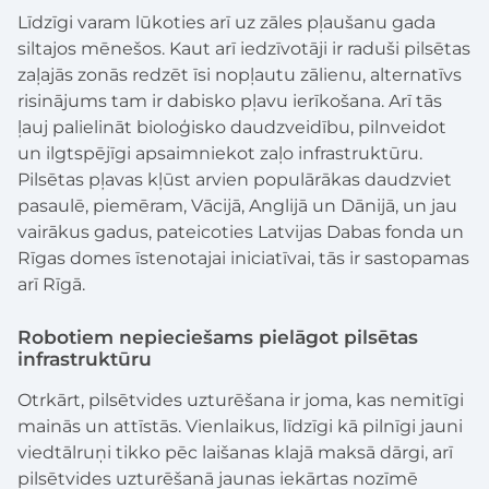
Līdzīgi varam lūkoties arī uz zāles pļaušanu gada
siltajos mēnešos. Kaut arī iedzīvotāji ir raduši pilsētas
zaļajās zonās redzēt īsi nopļautu zālienu, alternatīvs
risinājums tam ir dabisko pļavu ierīkošana. Arī tās
ļauj palielināt bioloģisko daudzveidību, pilnveidot
un ilgtspējīgi apsaimniekot zaļo infrastruktūru.
Pilsētas pļavas kļūst arvien populārākas daudzviet
pasaulē, piemēram, Vācijā, Anglijā un Dānijā, un jau
vairākus gadus, pateicoties Latvijas Dabas fonda un
Rīgas domes īstenotajai iniciatīvai, tās ir sastopamas
arī Rīgā.
Robotiem nepieciešams pielāgot pilsētas
infrastruktūru
Otrkārt, pilsētvides uzturēšana ir joma, kas nemitīgi
mainās un attīstās. Vienlaikus, līdzīgi kā pilnīgi jauni
viedtālruņi tikko pēc laišanas klajā maksā dārgi, arī
pilsētvides uzturēšanā jaunas iekārtas nozīmē