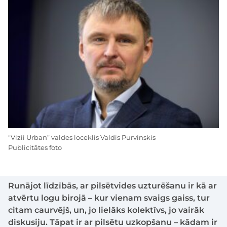
“Vizii Urban” valdes loceklis Valdis Purvinskis
Publicitātes foto
Runājot līdzībās, ar pilsētvides uzturēšanu ir kā ar
atvērtu logu birojā – kur vienam svaigs gaiss, tur
citam caurvējš, un, jo lielāks kolektīvs, jo vairāk
diskusiju. Tāpat ir ar pilsētu uzkopšanu – kādam ir