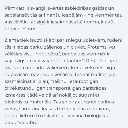
Pirmkārt, ir svarīgi izvērtēt sabiedrības gaidas un
sabalansēt tās ar finanšu iespējām – ne vienmēr tas,
kas cilvēku apziņā ir iesakņojies kā norma, ir akūti
nepieciešams.
Ziemā tiek lauzti šķēpi par sniegu uz ietvēm, rudenī
tās ir lapas parku zālienos un citviet. Protams, var
vēlēties visu “nopucētu”, bet vai tas vienmēr ir
vajadzīgs un vai varam to atļauties? Regulāra lapu
izvešana no parku zālieniem, kur cilvēki nestaigā,
nepavisam nav nepieciešama. Tās var mulčēt jeb
sasmalcināt ar pļaujmašīnu, ietaupot gan
cilvēkstundu, gan transporta, gan pārstrādes
izmaksas, tādā veidā arī noklājot augsni ar
bioloģisku materiālu. Tas sniedz augsnei barības
vielas, samazina krasas temperatūras izmaiņas,
neļauj lietum to izskalot un veicina bioloģisko
daudzveidību.