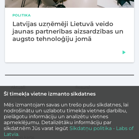
POLITIKA
Latvijas uzņēmēji Lietuvā veido
jaunas partnerības aizsardzības un
augsto tehnoloģiju jomā
Aktuāli
Resursi
Sekundārā
Šī tīmekļa vietne izmanto sīkdatnes
izvēlne
Pasākumi
Kontakti
Mēs izmantojam savas un trešo pušu sīkdatnes, lai
Iedvesmas stāsti
nodrošinātu un uzlabotu tīmekļa vietnes darbību,
pielāgotu informāciju un analizētu vietnes
Sīkdatņu politika
apmeklējumu. Detalizētāku informāciju par
sīkdatnēm Jūs varat iegūt
Sīkdatņu politika - Labs of
Vietnes piekļūstamība
Latvia.
Lapas karte