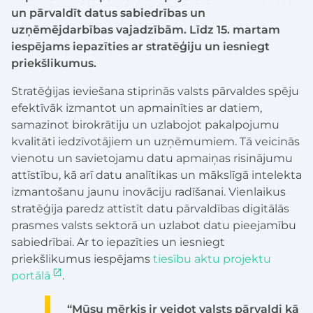
un pārvaldīt datus sabiedrības un
uzņēmējdarbības vajadzībām. Līdz 15. martam
iespējams iepazīties ar stratēģiju un iesniegt
priekšlikumus.
Stratēģijas ieviešana stiprinās valsts pārvaldes spēju
efektīvāk izmantot un apmainīties ar datiem,
samazinot birokrātiju un uzlabojot pakalpojumu
kvalitāti iedzīvotājiem un uzņēmumiem. Tā veicinās
vienotu un savietojamu datu apmaiņas risinājumu
attīstību, kā arī datu analītikas un mākslīgā intelekta
izmantošanu jaunu inovāciju radīšanai. Vienlaikus
stratēģija paredz attīstīt datu pārvaldības digitālās
prasmes valsts sektorā un uzlabot datu pieejamību
sabiedrībai. Ar to iepazīties un iesniegt
priekšlikumus iespējams
tiesību aktu projektu
portālā
.
“Mūsu mērķis ir veidot valsts pārvaldi kā