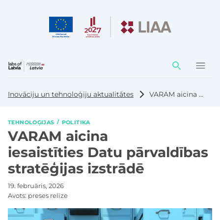
Darbības
elementi
Inovāciju un tehnoloģiju aktualitātes
VARAM aicina iesaistīties Datu pārvaldības stratēģijas izstrādē
TEHNOLOĢIJAS
POLITIKA
VARAM aicina
iesaistīties Datu pārvaldības
stratēģijas izstrādē
19. februāris, 2026
Avots:
preses relīze