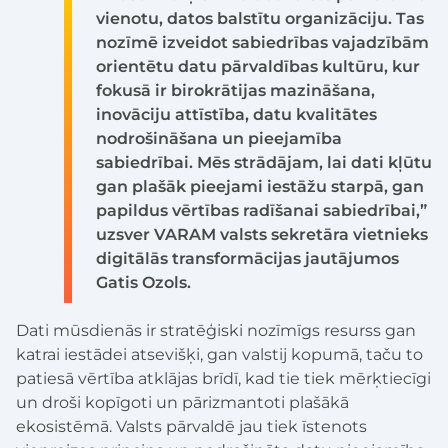
vienotu, datos balstītu organizāciju. Tas
nozīmē izveidot sabiedrības vajadzībām
orientētu datu pārvaldības kultūru, kur
fokusā ir birokrātijas mazināšana,
inovāciju attīstība, datu kvalitātes
nodrošināšana un pieejamība
sabiedrībai. Mēs strādājam, lai dati kļūtu
gan plašāk pieejami iestāžu starpā, gan
papildus vērtības radīšanai sabiedrībai,”
uzsver VARAM valsts sekretāra vietnieks
digitālās transformācijas jautājumos
Gatis Ozols.
Dati mūsdienās ir stratēģiski nozīmīgs resurss gan
katrai iestādei atsevišķi, gan valstij kopumā, taču to
patiesā vērtība atklājas brīdī, kad tie tiek mērķtiecīgi
un droši kopīgoti un pārizmantoti plašākā
ekosistēmā. Valsts pārvaldē jau tiek īstenots