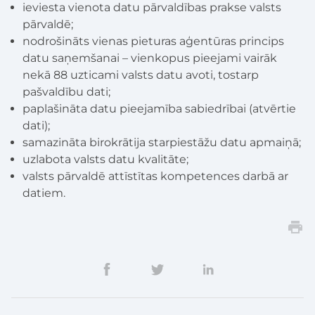
ieviesta vienota datu pārvaldības prakse valsts
pārvaldē;
nodrošināts vienas pieturas aģentūras princips
datu saņemšanai – vienkopus pieejami vairāk
nekā 88 uzticami valsts datu avoti, tostarp
pašvaldību dati;
paplašināta datu pieejamība sabiedrībai (atvērtie
dati);
samazināta birokrātija starpiestāžu datu apmaiņā;
uzlabota valsts datu kvalitāte;
valsts pārvaldē attīstītas kompetences darbā ar
datiem.