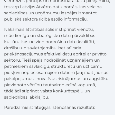
vienreizes princips un nodrošināta datu pieejamība,
tostarp Latvijas Atvērto datu portāls, kas veicina
sabiedrības un uzņēmumu iespējas izmantot
publiskā sektora rīcībā esošo informāciju.
Nākamais attīstības solis ir stiprināt vienotu,
mūsdienīgu un stratēģisku datu pārvaldības
kultūru, kas ne vien nodrošina datu kvalitāti,
drošību un savietojamību, bet arī rada
priekšnosacījumus efektīvai datu apritei ar privāto
sektoru. Tieši spēja nodrošināt uzņēmējiem un
pētniekiem savlaicīgu, strukturētu un uzticamu
piekļuvi nepieciešamajiem datiem ļauj radīt jaunus
pakalpojumus, inovatīvus risinājumus un augstāku
pievienoto vērtību tautsaimniecībā kopumā,
tādējādi stiprinot valsts konkurētspēju un
sabiedrības labklājību.
Paredzamie stratēģijas īstenošanas rezultāti: