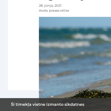
28. jūnijs, 2021
Avots:
preses relīze
Šī tīmekļa vietne izmanto sīkdatnes