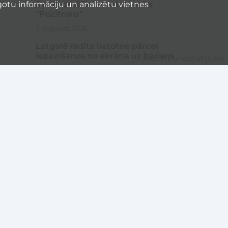
fiziski drošākais datu centrs
otu informāciju un analizētu vietnes
“Pozitrons”
3. augusts, 2026
Latgalē radīta lietotne pārceļ
iepazīšanos no ekrāna uz bāriem
Sīkdatņu iestatījumi
3. augusts, 2026