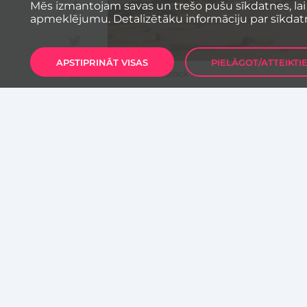
Mēs izmantojam savas un trešo pušu sīkdatnes, lai
apmeklējumu. Detalizētāku informāciju par sīkdat
APSTIPRINĀT VISAS
PIELĀGOT/ATTEIKTI
Foto: Shutterstock
Līdz 1. jūlijam vēl ir iespējams 
hakatonam “Hack DigitalSea’21”
akvakultūras izaicinājumiem un 
Hakatons notiks 3. un 4. jūlijā, b
“Digitālās jūras” hakatons, sadar
un tehnoloģijas institūta zināša
– “AgriFood Lithuania DIH”, Rīga
Biotehnoloģiju parkam –, notiek p
piedalīties pētniekus, uzņēmējus
un dažādu nozaru studentus. Ha