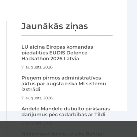
Jaunākās ziņas
LU aicina Eiropas komandas
piedalīties EUDIS Defence
Hackathon 2026 Latvia
7. augusts, 2026
Pieņem pirmos administratīvos
aktus par augsta riska MI sistēmu
izstrādi
7. augusts, 2026
Andele Mandele dubulto pirkšanas
darījumus pēc sadarbības ar Tildi
5. augusts, 2026
Nākamgad darbu uzsāks Baltijā