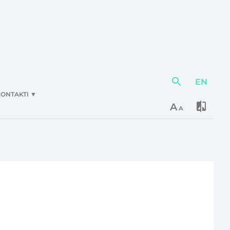
EN
Darbības
elementi
ONTAKTI
▼
A
A