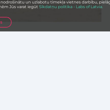
 nodrošinātu un uzlabotu tīmekļa vietnes darbību, pielāg
nēm Jūs varat iegūt
Sīkdatņu politika - Labs of Latvia.
ES
reģistrēties Baltijā pirmajam tiešsaistes
, lai meklētu risinājumus akūtiem
attīstītu Baltijas jūras bioekonomiku.
alvu fonds – 12 tūkstoši eiro.
bojoties trīs Baltijas reģiona Eiropas Inovāciju
nu un inovāciju kopienas “EIT Food” centriem
s Tehniskajai universitātei (RTU) un Tartu
irmo reizi. Organizatori aicina tajā
, jomas ekspertus, tehnoloģiju izstrādātājus
katonam iespējams reģistrēties tā