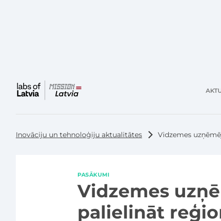
AKTU
Galvenā
izvēlne
Inovāciju un tehnoloģiju aktualitātes
Vidzemes uzņēmēji
PASĀKUMI
Vidzemes uzņēm
palielināt reģi