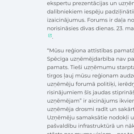
ekspertu prezentācijas un uzņēm
dalībniekiem iespēju padziļināti
izaicinājumus. Forums ir daļa 
norisināsies divas dienas. 23. m
.
“Mūsu reģiona attīstības pamatā 
Spēcīga uzņēmējdarbība nav paš
pamats. Tieši uzņēmumu starpt
tirgos ļauj mūsu reģionam audzē
uzņēmēju forumā politiķi, ierēdņ
risinājumiem šīs jaudas stiprin
uzņēmējam” ir aicinājums ikviena
uzņēmēja drosmi radīt un sakārt
Uzņēmēju samaksātie nodokļi un 
pašvaldību infrastruktūrā un nā