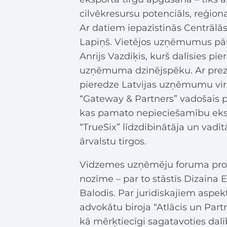
cilvēkresursu potenciāls, reģiona
Ar datiem iepazīstinās Centrālā
Lapiņš. Vietējos uzņēmumus pār
Anrijs Vazdiķis, kurš dalīsies pie
uzņēmuma dzinējspēku. Ar prezen
pieredze Latvijas uzņēmumu virz
“Gateway & Partners” vadošais p
kas pamato nepieciešamību eksp
“TrueSix” līdzdibinātāja un vadīt
ārvalstu tirgos.
Vidzemes uzņēmēju foruma progr
nozīme – par to stāstīs Dizaina 
Balodis. Par juridiskajiem aspek
advokātu biroja “Atlācis un Partn
kā mērķtiecīgi sagatavoties dalīb