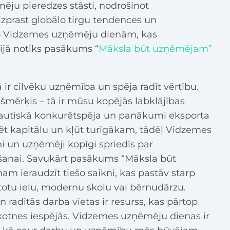
ēju pieredzes stāsti, nodrošinot
izprast globālo tirgu tendences un
no Vidzemes uzņēmēju dienām, kas
aijā notiks pasākums “
Māksla būt uzņēmējam”
ir cilvēku uzņēmība un spēja radīt vērtību.
mērķis – tā ir mūsu kopējās labklājības
autiskā konkurētspēja un panākumi eksporta
t kapitālu un kļūt turīgākam, tādēļ Vidzemes
i un uzņēmēji kopīgi spriedīs par
āšanai. Savukārt pasākums “Māksla būt
m ieraudzīt tiešo saikni, kas pastāv starp
otu ielu, modernu skolu vai bērnudārzu.
radītās darba vietas ir resurss, kas pārtop
kotnes iespējās. Vidzemes uzņēmēju dienas ir