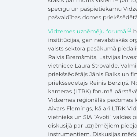
stāsts par mums visiem – par t
spēcīgu un pašpietiekamu Vidze
pašvaldības domes priekšsēdētāj
Vidzemes uzņēmēju forumā
b
insititūcijas, gan nevalstiskās 
valsts sektora pasākumā piedalī
Raivis Bremšmits, Latvijas Invest
vietniece Laura Štrovalde, Val
priekšsēdētājs Jānis Baiks un fi
priekšsēdētājs Reinis Bērziņš. N
kameras (LTRK) forumā pārstāvēs 
Vidzemes reģionālās padomes loc
Aivars Flemings, kā arī LTRK V
vietnieks un SIA “Avoti” valdes pr
diskusijā par uzņēmējiem pie
instrumentiem. Diskusijas mērķis