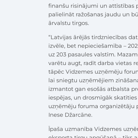
finanšu risinājumi un attīstība
palielināt ražošanas jaudu un b
ārvalstu tirgos.
“Latvijas ārējās tirdzniecības da
izvēle, bet nepieciešamība – 20
uz 203 pasaules valstīm. Mazam 
varētu augt, radīt darba vietas 
tāpēc Vidzemes uzņēmēju forumā 
lai sniegtu uzņēmējiem zināšana
izmantot gan esošās atbalsta p
iespējas, un drosmīgāk skatīties
uzņēmēju foruma organizētāju p
Inese Džarcāne.
Īpaša uzmanība Vidzemes uzņēmē
eksporta tirgu apgūšanā – tiks