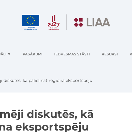
ĀLI
▼
PASĀKUMI
IEDVESMAS STĀSTI
RESURSI
K
 diskutēs, kā palielināt reģiona eksportspēju
ēji diskutēs, kā
ona eksportspēju