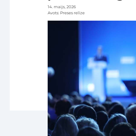
14. maijs, 2026
Avots:
Preses relīze