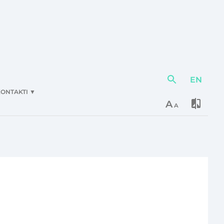
EN
Darbības
elementi
ONTAKTI
▼
A
A