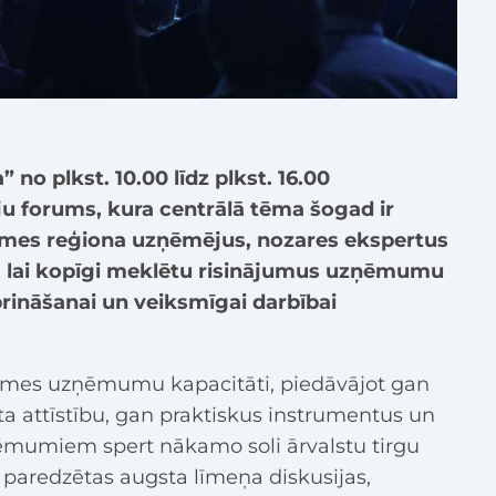
 no plkst. 10.00 līdz plkst. 16.00
u forums, kura centrālā tēma šogad ir
emes reģiona uzņēmējus, nozares ekspertus
us, lai kopīgi meklētu risinājumus uzņēmumu
rināšanai un veiksmīgai darbībai
zemes uzņēmumu kapacitāti, piedāvājot gan
ta attīstību, gan praktiskus instrumentus un
ņēmumiem spert nākamo soli ārvalstu tirgu
aredzētas augsta līmeņa diskusijas,