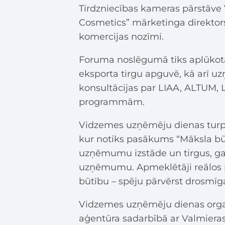
Tirdzniecības kameras pārstāve
Cosmetics” mārketinga direktors 
komercijas nozīmi.
Foruma noslēgumā tiks aplūkota
eksporta tirgu apguvē, kā arī u
konsultācijas par LIAA, ALTUM, 
programmām.
Vidzemes uzņēmēju dienas turpi
kur notiks pasākums “Māksla bū
uzņēmumu izstāde un tirgus, gan
uzņēmumu. Apmeklētāji reālos 
būtību – spēju pārvērst drosmīga
Vidzemes uzņēmēju dienas organi
aģentūra sadarbībā ar Valmieras