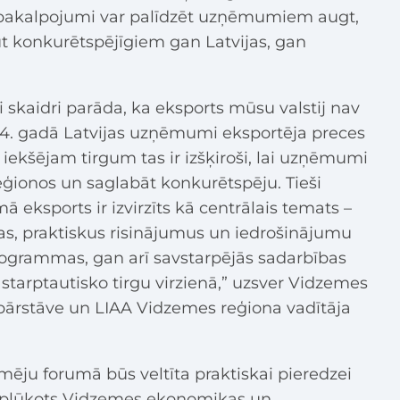
s pakalpojumi var palīdzēt uzņēmumiem augt,
ūt konkurētspējīgiem gan Latvijas, gan
ti skaidri parāda, ka eksports mūsu valstij nav
24. gadā Latvijas uzņēmumi eksportēja preces
iekšējam tirgum tas ir izšķiroši, lai uzņēmumi
reģionos un saglabāt konkurētspēju. Tieši
eksports ir izvirzīts kā centrālais temats –
s, praktiskus risinājumus un iedrošinājumu
rogrammas, gan arī savstarpējās sadarbības
 starptautisko tirgu virzienā,” uzsver Vidzemes
ārstāve un LIAA Vidzemes reģiona vadītāja
ju forumā būs veltīta praktiskai pieredzei
 aplūkots Vidzemes ekonomikas un