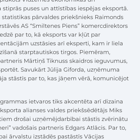
 stiprās puses un attīstības iespējas eksportā.
s statistikas pārvaldes priekšnieks Raimonds
stāvēs AS “Smiltenes Piens” komercdirektors
redzē par to, kā eksports var kļūt par
tācijām uzstāsies arī eksperti, kam ir liela
īšanā starptautiskos tirgos. Piemēram,
artneris Mārtiņš Tiknuss skaidros ieguvumus,
ortēt. Savukārt Jūlija Giforda, uzņēmuma
āja stāstīs par to, kas jāņem vērā, komunicējot
ammas ietvaros tiks akcentēta arī dizaina
Eksporta alianses valdes priekšsēdētājs Miks
tiem drošai uzņēmējdarbībai stāstīs zvērinātu
eri” vadošais partneris Edgars Atlācis. Par to,
ai ārvalstu izstādēs pastāstīs Vācijas