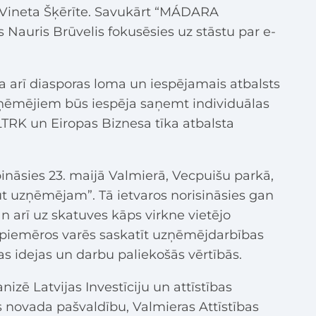
 Vineta Šķērīte. Savukārt “MÁDARA
Nauris Brūvelis fokusēsies uz stāstu par e-
 arī diasporas loma un iespējamais atbalsts
zņēmējiem būs iespēja saņemt individuālas
LTRK un Eiropas Biznesa tīka atbalsta
nāsies 23. maijā Valmierā, Vecpuišu parkā,
t uzņēmējam”. Tā ietvaros norisināsies gan
 arī uz skatuves kāps virkne vietējo
piemēros varēs saskatīt uzņēmējdarbības
s idejas un darbu paliekošās vērtībās.
zē Latvijas Investīciju un attīstības
 novada pašvaldību, Valmieras Attīstības