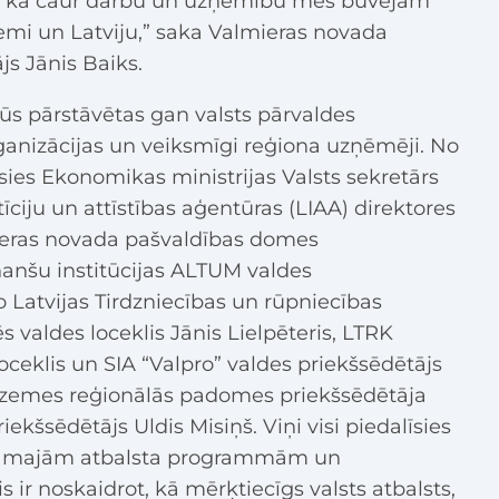
o, kā caur darbu un uzņēmību mēs būvējam
mi un Latviju,” saka Valmieras novada
s Jānis Baiks.
ūs pārstāvētas gan valsts pārvaldes
organizācijas un veiksmīgi reģiona uzņēmēji. No
sies Ekonomikas ministrijas Valsts sekretārs
īciju un attīstības aģentūras (LIAA) direktores
mieras novada pašvaldības domes
nanšu institūcijas ALTUM valdes
o Latvijas Tirdzniecības un rūpniecības
valdes loceklis Jānis Lielpēteris, LTRK
eklis un SIA “Valpro” valdes priekšsēdētājs
idzemes reģionālās padomes priekšsēdētāja
iekšsēdētājs Uldis Misiņš. Viņi visi piedalīsies
ejamajām atbalsta programmām un
 ir noskaidrot, kā mērķtiecīgs valsts atbalsts,