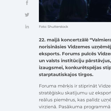
Foto: Shutterstock
22. maijā koncertzālē “Valmiera”
norisināsies Vidzemes uzņēmēj
eksports. Forums pulcēs Vidz
un valsts institūciju pārstāvj
izaugsmei, konkurētspējas stip
starptautiskajos tirgos.
Foruma mērķis ir stiprināt Vid
stratēģisku skatījumu uz ekspor
reālus piemērus, kas palīdz uz
virzienā. Pasākuma programmā p