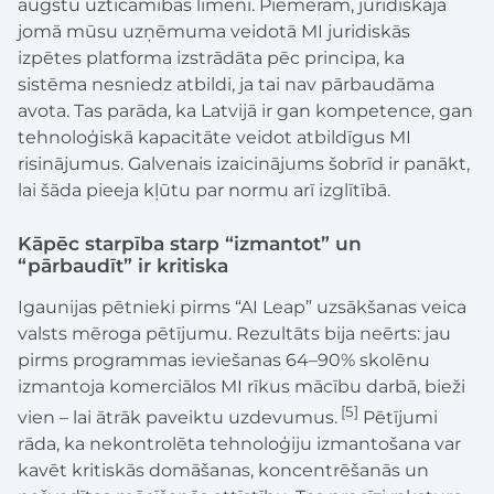
augstu uzticamības līmeni. Piemēram, juridiskajā
jomā mūsu uzņēmuma veidotā MI juridiskās
izpētes platforma izstrādāta pēc principa, ka
sistēma nesniedz atbildi, ja tai nav pārbaudāma
avota. Tas parāda, ka Latvijā ir gan kompetence, gan
tehnoloģiskā kapacitāte veidot atbildīgus MI
risinājumus. Galvenais izaicinājums šobrīd ir panākt,
lai šāda pieeja kļūtu par normu arī izglītībā.
Kāpēc starpība starp “izmantot” un
“pārbaudīt” ir kritiska
Igaunijas pētnieki pirms “AI Leap” uzsākšanas veica
valsts mēroga pētījumu. Rezultāts bija neērts: jau
pirms programmas ieviešanas 64–90% skolēnu
izmantoja komerciālos MI rīkus mācību darbā, bieži
[5]
vien – lai ātrāk paveiktu uzdevumus.
Pētījumi
rāda, ka nekontrolēta tehnoloģiju izmantošana var
kavēt kritiskās domāšanas, koncentrēšanās un