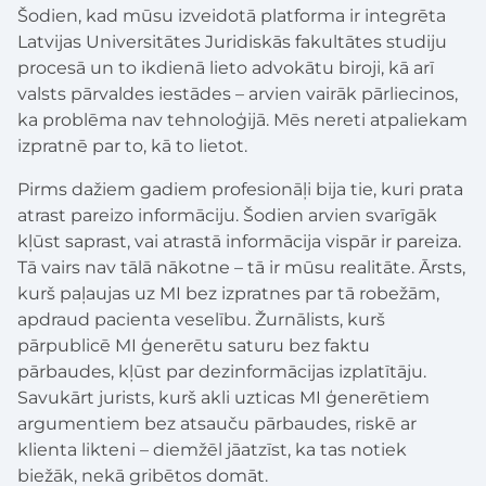
Šodien, kad mūsu izveidotā platforma ir integrēta
Latvijas Universitātes Juridiskās fakultātes studiju
procesā un to ikdienā lieto advokātu biroji, kā arī
valsts pārvaldes iestādes – arvien vairāk pārliecinos,
ka problēma nav tehnoloģijā. Mēs nereti atpaliekam
izpratnē par to, kā to lietot.
Pirms dažiem gadiem profesionāļi bija tie, kuri prata
atrast pareizo informāciju. Šodien arvien svarīgāk
kļūst saprast, vai atrastā informācija vispār ir pareiza.
Tā vairs nav tālā nākotne – tā ir mūsu realitāte. Ārsts,
kurš paļaujas uz MI bez izpratnes par tā robežām,
apdraud pacienta veselību. Žurnālists, kurš
pārpublicē MI ģenerētu saturu bez faktu
pārbaudes, kļūst par dezinformācijas izplatītāju.
Savukārt jurists, kurš akli uzticas MI ģenerētiem
argumentiem bez atsauču pārbaudes, riskē ar
klienta likteni – diemžēl jāatzīst, ka tas notiek
biežāk, nekā gribētos domāt.