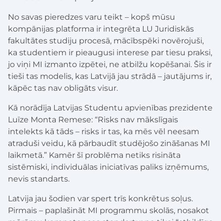
No savas pieredzes varu teikt – kopš mūsu
kompānijas platforma ir integrēta LU Juridiskās
fakultātes studiju procesā, mācībspēki novērojuši,
ka studentiem ir pieaugusi interese par tiesu praksi,
jo viņi MI izmanto izpētei, ne atbilžu kopēšanai. Šis ir
tieši tas modelis, kas Latvijā jau strādā – jautājums ir,
kāpēc tas nav obligāts visur.
Kā norādīja Latvijas Studentu apvienības prezidente
Luīze Monta Remese: “Risks nav mākslīgais
intelekts kā tāds – risks ir tas, ka mēs vēl neesam
atraduši veidu, kā pārbaudīt studējošo zināšanas MI
laikmetā.” Kamēr šī problēma netiks risināta
sistēmiski, individuālas iniciatīvas paliks izņēmums,
nevis standarts.
Latvija jau šodien var spert trīs konkrētus soļus.
Pirmais – paplašināt MI programmu skolās, nosakot