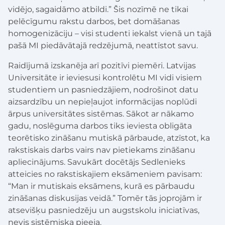
vidējo, sagaidāmo atbildi.” Šis nozīmē ne tikai
pelēcīgumu rakstu darbos, bet domāšanas
homogenizāciju – visi studenti iekalst vienā un tajā
pašā MI piedāvātajā redzējumā, neattīstot savu.
Raidījumā izskanēja arī pozitīvi piemēri. Latvijas
Universitāte ir ieviesusi kontrolētu MI vidi visiem
studentiem un pasniedzājiem, nodrošinot datu
aizsardzību un nepieļaujot informācijas noplūdi
ārpus universitātes sistēmas. Sākot ar nākamo
gadu, noslēguma darbos tiks ieviesta obligāta
teorētisko zināšanu mutiskā pārbaude, atzīstot, ka
rakstiskais darbs vairs nav pietiekams zināšanu
apliecinājums. Savukārt docētājs Sedlenieks
atteicies no rakstiskajiem eksāmeniem pavisam:
“Man ir mutiskais eksāmens, kurā es pārbaudu
zināšanas diskusijas veidā.” Tomēr tās joprojām ir
atsevišķu pasniedzēju un augstskolu iniciatīvas,
nevis sistēmiska pieeja.