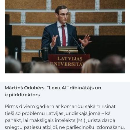
Mārtiņš Odobērs, “Lexu AI” dibinātājs un
izpilddirektors
Pirms diviem gadiem ar komandu sākām risināt
tieši šo problēmu Latvijas juridiskajā jomā – kā
panākt, lai mākslīgais intelekts (MI) jurista darbā
sniegtu patiesu atbildi, ne pārliecinošu izdomāšanu.