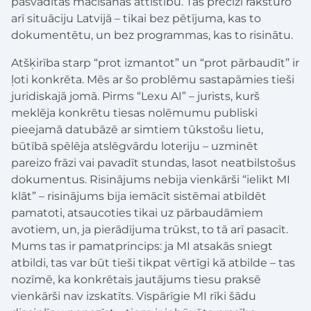
pašvadītas mācīšanās attīstību. Tas precīzi raksturo
arī situāciju Latvijā – tikai bez pētījuma, kas to
dokumentētu, un bez programmas, kas to risinātu.
Atšķirība starp “prot izmantot” un “prot pārbaudīt” ir
ļoti konkrēta. Mēs ar šo problēmu sastapāmies tieši
juridiskajā jomā. Pirms “Lexu AI” – jurists, kurš
meklēja konkrētu tiesas nolēmumu publiski
pieejamā datubāzē ar simtiem tūkstošu lietu,
būtībā spēlēja atslēgvārdu loteriju – uzminēt
pareizo frāzi vai pavadīt stundas, lasot neatbilstošus
dokumentus. Risinājums nebija vienkārši “ielikt MI
klāt” – risinājums bija iemācīt sistēmai atbildēt
pamatoti, atsaucoties tikai uz pārbaudāmiem
avotiem, un, ja pierādījuma trūkst, to tā arī pasacīt.
Mums tas ir pamatprincips: ja MI atsakās sniegt
atbildi, tas var būt tieši tikpat vērtīgi kā atbilde – tas
nozīmē, ka konkrētais jautājums tiesu praksē
vienkārši nav izskatīts. Vispārīgie MI rīki šādu