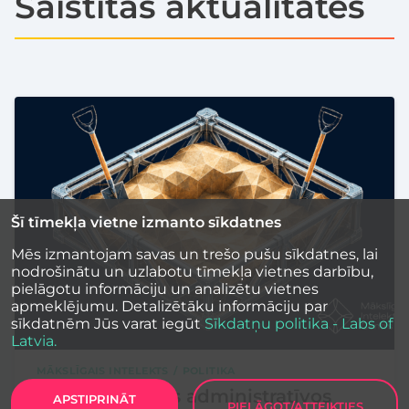
Saistītās aktualitātes
Šī tīmekļa vietne izmanto sīkdatnes
Mēs izmantojam savas un trešo pušu sīkdatnes, lai
nodrošinātu un uzlabotu tīmekļa vietnes darbību,
pielāgotu informāciju un analizētu vietnes
apmeklējumu. Detalizētāku informāciju par
sīkdatnēm Jūs varat iegūt
Sīkdatņu politika - Labs of
Latvia.
MĀKSLĪGAIS INTELEKTS
POLITIKA
Pieņem pirmos administratīvos
APSTIPRINĀT
PIELĀGOT/ATTEIKTIES