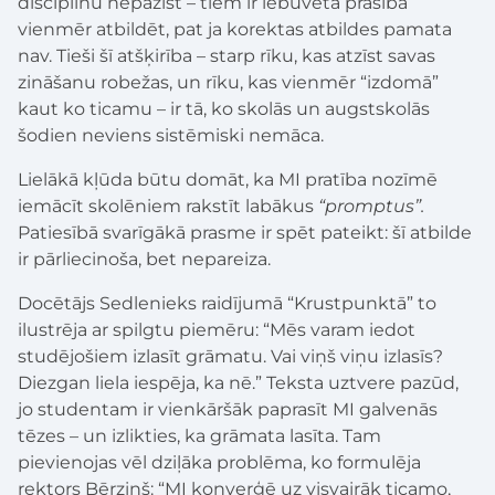
disciplīnu nepazīst – tiem ir iebūvēta prasība
vienmēr atbildēt, pat ja korektas atbildes pamata
nav. Tieši šī atšķirība – starp rīku, kas atzīst savas
zināšanu robežas, un rīku, kas vienmēr “izdomā”
kaut ko ticamu – ir tā, ko skolās un augstskolās
šodien neviens sistēmiski nemāca.
Lielākā kļūda būtu domāt, ka MI pratība nozīmē
iemācīt skolēniem rakstīt labākus
“promptus”.
Patiesībā svarīgākā prasme ir spēt pateikt: šī atbilde
ir pārliecinoša, bet nepareiza.
Docētājs Sedlenieks raidījumā “Krustpunktā” to
ilustrēja ar spilgtu piemēru: “Mēs varam iedot
studējošiem izlasīt grāmatu. Vai viņš viņu izlasīs?
Diezgan liela iespēja, ka nē.” Teksta uztvere pazūd,
jo studentam ir vienkāršāk paprasīt MI galvenās
tēzes – un izlikties, ka grāmata lasīta. Tam
pievienojas vēl dziļāka problēma, ko formulēja
rektors Bērziņš: “MI konverģē uz visvairāk ticamo,