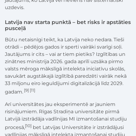
jautājums, ko Latvijā vēl neviens nav sistemātiski
uzdevis.
Latvija nav starta punktā – bet risks ir apstāties
pusceļā
Būtu netaisnīgi teikt, ka Latvija neko nedara. Tieši
otrādi – pēdējos gados ir sperti vairāki svarīgi soļi.
Jautājums ir cits – vai ar tiem pietiks? Izglītības un
zinātnes ministrija 2026. gada aprīlī uzsāka pirmo
valsts mēroga mākslīgā intelekta iniciatīvu skolās,
savukārt augstākajā izglītībā paredzēti vairāk nekā
33 miljonu eiro ieguldījumi digitalizācijā līdz 2029.
[9] [11]
gadam.
Arī universitātes jau eksperimentē ar jauniem
risinājumiem. Rīgas Stradiņa universitāte pirmā
Latvijā izstrādāja vadlīnijas MI izmantošanai studiju
[10]
procesā,
bet Latvijas Universitāte ir izstrādājusi
vadlīnijas mākslīgā intelekta izmantošanai studiju