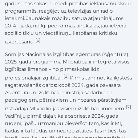
gadus – tas sākās ar medijpratības iekļaušanu skolu
programmās, reaģējot uz televīzijas un radio
ietekmi. Jaunākais mācību satura atjauninājums
2014. gadā, neilgi pēc Krimas aneksijas, jau ietvēra
sociālo tīklu un viedtālruņu lietošanas kritisku
[6]
izvērtēšanu.
Somijas Nacionālās izglītības aģentūras (Aģentūra)
2025. gada programmā MI pratība ir integrēta visos
izglītības līmeņos – no pirmsskolas līdz
[8]
profesionālajai izglītībai.
Pirms tam notika ilgstošs
sagatavošanās darbs: kopš 2024. gada pavasara
Aģentūra un Izglītības ministrija sadarbībā ar
pedagogiem, pētniekiem un nozares pārstāvjiem
[7]
izstrādāja MI vadlīnijas visiem izglītības līmeņiem.
Vadlīniju pirmā daļa tika apspriesta 2024. gada
rudenī, īpašu uzmanību pievēršot tam, kas ir MI,
kādas ir tā kļūdas un neprecizitātes. Tas ir tieši tas