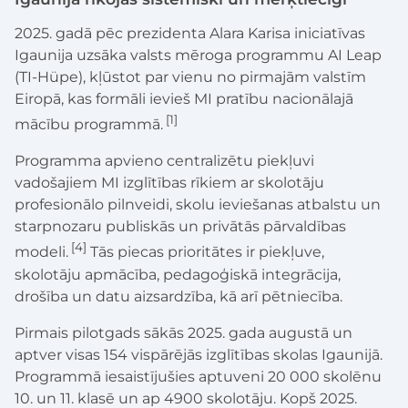
2025. gadā pēc prezidenta Alara Karisa iniciatīvas
Igaunija uzsāka valsts mēroga programmu AI Leap
(TI-Hüpe), kļūstot par vienu no pirmajām valstīm
Eiropā, kas formāli ievieš MI pratību nacionālajā
[1]
mācību programmā.
Programma apvieno centralizētu piekļuvi
vadošajiem MI izglītības rīkiem ar skolotāju
profesionālo pilnveidi, skolu ieviešanas atbalstu un
starpnozaru publiskās un privātās pārvaldības
[4]
modeli.
Tās piecas prioritātes ir piekļuve,
skolotāju apmācība, pedagoģiskā integrācija,
drošība un datu aizsardzība, kā arī pētniecība.
Pirmais pilotgads sākās 2025. gada augustā un
aptver visas 154 vispārējās izglītības skolas Igaunijā.
Programmā iesaistījušies aptuveni 20 000 skolēnu
10. un 11. klasē un ap 4900 skolotāju. Kopš 2025.