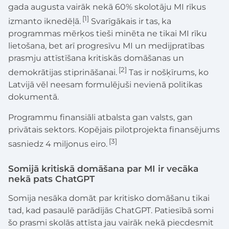
gada augusta vairāk nekā 60% skolotāju MI rīkus
[1]
izmanto iknedēļā.
Svarīgākais ir tas, ka
programmas mērķos tieši minēta ne tikai MI rīku
lietošana, bet arī progresīvu MI un medijpratības
prasmju attīstīšana kritiskās domāšanas un
[2]
demokrātijas stiprināšanai.
Tas ir nošķīrums, ko
Latvijā vēl neesam formulējuši nevienā politikas
dokumentā.
Programmu finansiāli atbalsta gan valsts, gan
privātais sektors. Kopējais pilotprojekta finansējums
[3]
sasniedz 4 miljonus eiro.
Somijā kritiskā domāšana par MI ir vecāka
nekā pats ChatGPT
Somija nesāka domāt par kritisko domāšanu tikai
tad, kad pasaulē parādījās ChatGPT. Patiesībā somi
šo prasmi skolās attīsta jau vairāk nekā piecdesmit