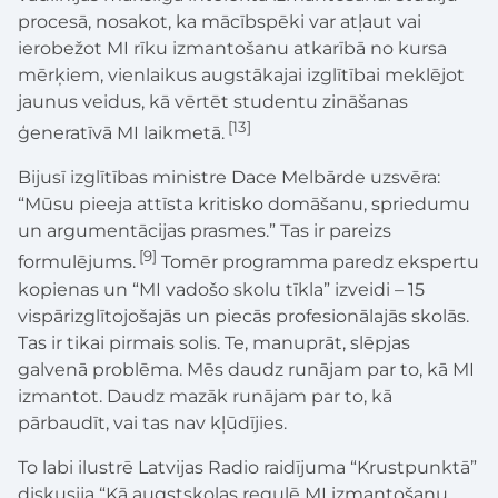
procesā, nosakot, ka mācībspēki var atļaut vai
ierobežot MI rīku izmantošanu atkarībā no kursa
mērķiem, vienlaikus augstākajai izglītībai meklējot
jaunus veidus, kā vērtēt studentu zināšanas
[13]
ģeneratīvā MI laikmetā.
Bijusī izglītības ministre Dace Melbārde uzsvēra:
“Mūsu pieeja attīsta kritisko domāšanu, spriedumu
un argumentācijas prasmes.” Tas ir pareizs
[9]
formulējums.
Tomēr programma paredz ekspertu
kopienas un “MI vadošo skolu tīkla” izveidi – 15
vispārizglītojošajās un piecās profesionālajās skolās.
Tas ir tikai pirmais solis. Te, manuprāt, slēpjas
galvenā problēma. Mēs daudz runājam par to, kā MI
izmantot. Daudz mazāk runājam par to, kā
pārbaudīt, vai tas nav kļūdījies.
To labi ilustrē Latvijas Radio raidījuma “Krustpunktā”
diskusija “Kā augstskolas regulē MI izmantošanu