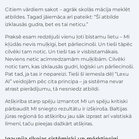
Citiem vārdiem sakot – agrāk skolās mācīja meklēt
atbildes. Tagad jāiemāca arī pateikt: “Šī atbilde
izklausās gudra, bet es tai neticu.”
Praksē esam redzējuši vienu ļoti bīstamu lietu – MI
kļūdās nevis muļķīgi, bet pārliecinoši. Un tieši tāpēc
cilvēki tam notic. Un tieši tas ir visbīstamākais.
Neviens netic acīmredzamām muļķībām. Cilvēki
notic tam, kas izklausās gudri, loģiski un pārliecinoši.
Pat tad, ja tas ir nepareizi. Tieši šī iemesla dēļ “Lexu
AI” veidojām pēc cita principa – ja sistēma nevar
atrast pierādījumu, tā nesniedz atbildi.
Atšķirība starp spēju izmantot MI un spēju kritiski
pārbaudīt MI sniegto rezultātu ir izšķiroša. Baltijas
jūras reģionā šo atšķirību jau sāk izprast arī valstiskā
līmenī, taču pieejas dažkārt atšķiras.
Igaunija rīkojas sistēmiski un mērķtiecīgi