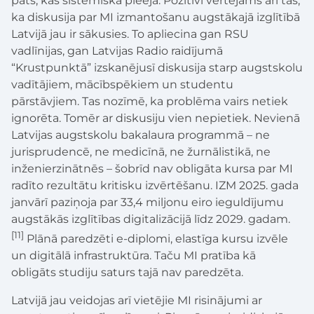
pats, kas sistēmiska pieeja. Pozitīvi vērtējams arī tas,
ka diskusija par MI izmantošanu augstākajā izglītībā
Latvijā jau ir sākusies. To apliecina gan RSU
vadlīnijas, gan Latvijas Radio raidījumā
“Krustpunktā” izskanējusī diskusija starp augstskolu
vadītājiem, mācībspēkiem un studentu
pārstāvjiem. Tas nozīmē, ka problēma vairs netiek
ignorēta. Tomēr ar diskusiju vien nepietiek. Nevienā
Latvijas augstskolu bakalaura programmā – ne
jurisprudencē, ne medicīnā, ne žurnālistikā, ne
inženierzinātnēs – šobrīd nav obligāta kursa par MI
radīto rezultātu kritisku izvērtēšanu. IZM 2025. gada
janvārī paziņoja par 33,4 miljonu eiro ieguldījumu
augstākās izglītības digitalizācijā līdz 2029. gadam.
[11]
Plānā paredzēti e-diplomi, elastīga kursu izvēle
un digitālā infrastruktūra. Taču MI pratība kā
obligāts studiju saturs tajā nav paredzēta.
Latvijā jau veidojas arī vietējie MI risinājumi ar