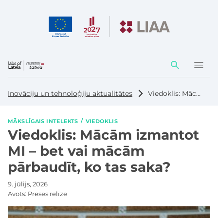
Darbības
elementi
Inovāciju un tehnoloģiju aktualitātes
Viedoklis: Mācām izmantot MI – bet vai mācām pārbaudīt, ko tas saka?
MĀKSLĪGAIS INTELEKTS
VIEDOKLIS
Viedoklis: Mācām izmantot
MI – bet vai mācām
pārbaudīt, ko tas saka?
9. jūlijs, 2026
Avots:
Preses relīze