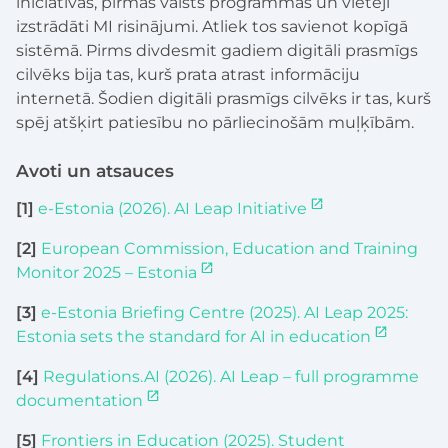
iniciatīvas, pirmās valsts programmas un vietēji
izstrādāti MI risinājumi. Atliek tos savienot kopīgā
sistēmā. Pirms divdesmit gadiem digitāli prasmīgs
cilvēks bija tas, kurš prata atrast informāciju
internetā. Šodien digitāli prasmīgs cilvēks ir tas, kurš
spēj atšķirt patiesību no pārliecinošām muļķībām.
Avoti un atsauces
[1]
e-Estonia (2026). AI Leap Initiative
[2]
European Commission, Education and Training
Monitor 2025 – Estonia
[3]
e-Estonia Briefing Centre (2025). AI Leap 2025:
Estonia sets the standard for AI in education
[4]
Regulations.AI (2026). AI Leap – full programme
documentation
[5]
Frontiers in Education (2025). Student