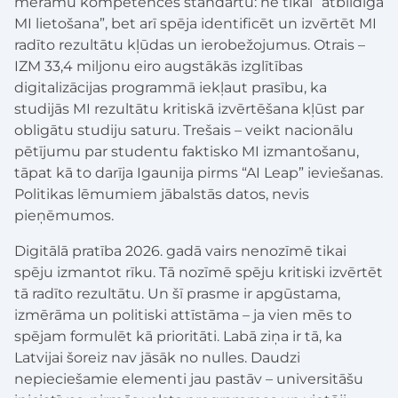
mērāmu kompetences standartu: ne tikai “atbildīga
MI lietošana”, bet arī spēja identificēt un izvērtēt MI
radīto rezultātu kļūdas un ierobežojumus. Otrais –
IZM 33,4 miljonu eiro augstākās izglītības
digitalizācijas programmā iekļaut prasību, ka
studijās MI rezultātu kritiskā izvērtēšana kļūst par
obligātu studiju saturu. Trešais – veikt nacionālu
pētījumu par studentu faktisko MI izmantošanu,
tāpat kā to darīja Igaunija pirms “AI Leap” ieviešanas.
Politikas lēmumiem jābalstās datos, nevis
pieņēmumos.
Digitālā pratība 2026. gadā vairs nenozīmē tikai
spēju izmantot rīku. Tā nozīmē spēju kritiski izvērtēt
tā radīto rezultātu. Un šī prasme ir apgūstama,
izmērāma un politiski attīstāma – ja vien mēs to
spējam formulēt kā prioritāti. Labā ziņa ir tā, ka
Latvijai šoreiz nav jāsāk no nulles. Daudzi
nepieciešamie elementi jau pastāv – universitāšu