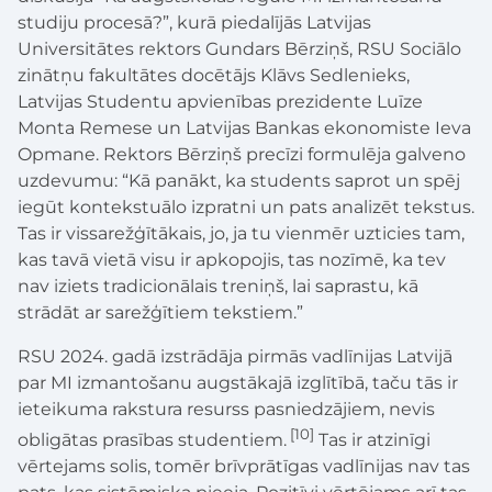
studiju procesā?”, kurā piedalījās Latvijas
Universitātes rektors Gundars Bērziņš, RSU Sociālo
zinātņu fakultātes docētājs Klāvs Sedlenieks,
Latvijas Studentu apvienības prezidente Luīze
Monta Remese un Latvijas Bankas ekonomiste Ieva
Opmane. Rektors Bērziņš precīzi formulēja galveno
uzdevumu: “Kā panākt, ka students saprot un spēj
iegūt kontekstuālo izpratni un pats analizēt tekstus.
Tas ir vissarežģītākais, jo, ja tu vienmēr uzticies tam,
kas tavā vietā visu ir apkopojis, tas nozīmē, ka tev
nav iziets tradicionālais treniņš, lai saprastu, kā
strādāt ar sarežģītiem tekstiem.”
RSU 2024. gadā izstrādāja pirmās vadlīnijas Latvijā
par MI izmantošanu augstākajā izglītībā, taču tās ir
ieteikuma rakstura resurss pasniedzājiem, nevis
[10]
obligātas prasības studentiem.
Tas ir atzinīgi
vērtejams solis, tomēr brīvprātīgas vadlīnijas nav tas