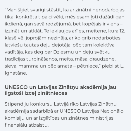
“Man šķiet svarīgi stāstīt, ka ar zinātni nenodarbojas
tikai konkrēta tipa cilvēki, mēs esam ļoti dažādi gan
ikdienā, gan savā redzējumā, bet kopējais ir viens –
izzināt un atklāt. Te iekļaujos arī es, meitene, kura 12.
klasē vēl joprojām nezināja, ar ko grib nodarboties,
latviešu tautas deju dejotāja, pēc tam kolektīva
vadītāja, kas deg par Dziesmu un deju svētku
tradīcijas turpināšanos, meita, māsa, draudzene,
sieva, mamma un pēc amata – pētniece,” piebilst L.
Ignatāne.
UNESCO un Latvijas Zinātņu akadēmija jau
ilgstoši izceļ zinātnieces
Stipendiju konkursu Latvijā rīko Latvijas Zinātņu
akadēmija sadarbībā ar UNESCO Latvijas Nacionālo
komisiju un ar Izglītības un zinātnes ministrijas
finansiālu atbalstu.