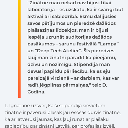
“Zinātne man nekad nav bijusi tikai
laboratorija – es uzskatu, ka ir svarīgi būt
aktīvai arī sabiedrībā. Esmu dalījusies
savos pētījumos un pieredzē dažādos
plašsaziņas līdzekļos, man ir bijusi
iespēja uzrunāt auditorijas dažādos
pasākumos – sarunu festivālā “Lampa”
un “Deep Tech Atelier”. Šīs pieredzes
ļauj man zinātni parādīt kā pieejamu,
dzīvu un nozīmīgu. Stipendija man
devusi papildu pārliecību, ka es eju
pareizajā virzienā – ar darbiem, kas var
radīt jēgpilnas pārmaiņas,” teic D.
Godiņa.
L. Ignatāne uzsver, ka šī stipendija sievietēm
zinātnē ir pavērusi plašāk jau esošās durvis zinātnē,
kā arī atvērusi jaunas, kas ļauj runāt ar plašāku
sabiedrību par zinātni Latvijā, par profesijas izvēli.