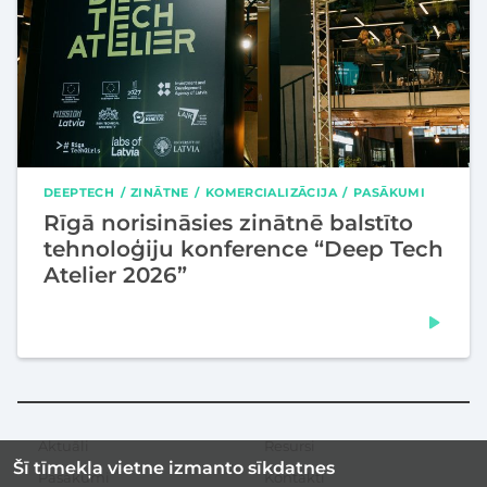
DEEPTECH
ZINĀTNE
KOMERCIALIZĀCIJA
PASĀKUMI
Rīgā norisināsies zinātnē balstīto
tehnoloģiju konference “Deep Tech
Atelier 2026”
Aktuāli
Resursi
Sekundārā
Šī tīmekļa vietne izmanto sīkdatnes
izvēlne
Pasākumi
Kontakti