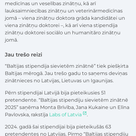
medicīnas un veselības zinātņu, kā arī
lauksaimniecības zinātņu un veterinārmedicīnas
jomā – viena zinātņu doktora grāda kandidātei un
viena zinātņu doktorei –, kā arī viena stipendija
zinātņu doktorei sociālo un humanitāro zinātņu
jomā.
Jau trešo reizi
“Baltijas stipendija sievietēm zinātnē” tiek piešķirta
Baltijas mērogā. Jau trešo gadu to saņems deviņas
zinātnieces no Latvijas, Lietuvas un Igaunijas.
Pērn stipendijai Latvijā bija pieteikusies 51
pretendente. “Baltijas stipendiju sievietēm zinātnē
2025” saņēma Monta Brīvība, Jana Kukaine un Elīna
Pavlovska, rakstīja
Labs of Latvia
.
2024. gadā šai stipendijai bija pieteikušās 63
pretendentes no Latvijas. Pirmo “Baltijas stipendiju