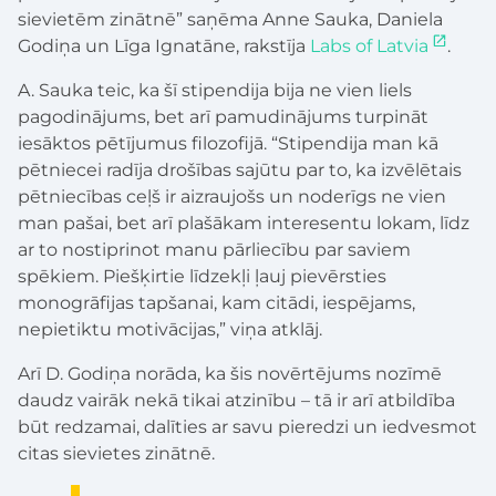
sievietēm zinātnē” saņēma Anne Sauka, Daniela
Godiņa un Līga Ignatāne, rakstīja
Labs of Latvia
.
A. Sauka teic, ka šī stipendija bija ne vien liels
pagodinājums, bet arī pamudinājums turpināt
iesāktos pētījumus filozofijā. “Stipendija man kā
pētniecei radīja drošības sajūtu par to, ka izvēlētais
pētniecības ceļš ir aizraujošs un noderīgs ne vien
man pašai, bet arī plašākam interesentu lokam, līdz
ar to nostiprinot manu pārliecību par saviem
spēkiem. Piešķirtie līdzekļi ļauj pievērsties
monogrāfijas tapšanai, kam citādi, iespējams,
nepietiktu motivācijas,” viņa atklāj.
Arī D. Godiņa norāda, ka šis novērtējums nozīmē
daudz vairāk nekā tikai atzinību – tā ir arī atbildība
būt redzamai, dalīties ar savu pieredzi un iedvesmot
citas sievietes zinātnē.