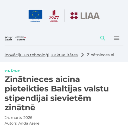
Darbības
elementi
Inovāciju un tehnoloģiju aktualitātes
Zinātnieces aicina pieteikties Baltijas valstu stipendijai sievietēm zinātnē
ZINĀTNE
Zinātnieces aicina
pieteikties Baltijas valstu
stipendijai sievietēm
zinātnē
24. marts, 2026
Autors:
Anda Asere