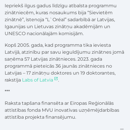
Iepriekš ilgus gadus līdzīgu atbalsta programmu
zinātniecēm, kuras nosaukums bija “Sievietēm
zinātnē”, īstenoja “L`Oréal” sadarbībā ar Latvijas,
Igaunijas un Lietuvas zinātņu akadēmijām un
UNESCO nacionālajām komisijām.
Kopš 2005. gada, kad programma tika ieviesta
Latvijā, atzinību par savu ieguldījumu zinātnes jomā
saņēma 57 Latvijas zinātnieces. 2023. gada
programmā pieteicās 36 jaunās zinātnieces no
Latvijas – 17 zinātņu doktores un 19 doktorantes,
rakstīja
Labs of Latvia
.
***
Raksta tapšana finansēta ar Eiropas Reģionālās
attīstības fonda MVU inovatīvas uzņēmējdarbības
attīstība projekta finansējumu.