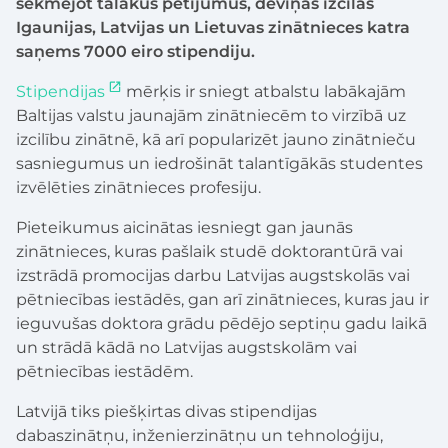
sekmējot tālākus pētījumus, deviņas izcilas
Igaunijas, Latvijas un Lietuvas zinātnieces katra
saņems 7000 eiro stipendiju.
Stipendijas
mērķis ir sniegt atbalstu labākajām
Baltijas valstu jaunajām zinātniecēm to virzībā uz
izcilību zinātnē, kā arī popularizēt jauno zinātnieču
sasniegumus un iedrošināt talantīgākās studentes
izvēlēties zinātnieces profesiju.
Pieteikumus aicinātas iesniegt gan jaunās
zinātnieces, kuras pašlaik studē doktorantūrā vai
izstrādā promocijas darbu Latvijas augstskolās vai
pētniecības iestādēs, gan arī zinātnieces, kuras jau ir
ieguvušas doktora grādu pēdējo septiņu gadu laikā
un strādā kādā no Latvijas augstskolām vai
pētniecības iestādēm.
Latvijā tiks piešķirtas divas stipendijas
dabaszinātņu, inženierzinātņu un tehnoloģiju,