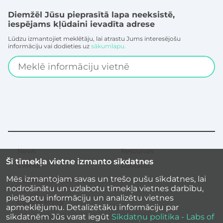
Diemžēl Jūsu pieprasītā lapa neeksistē,
iespējams kļūdaini ievadīta adrese
Lūdzu izmantojiet meklētāju, lai atrastu Jums interesējošu
informāciju vai dodieties uz
sākumlapu.
Search
News
Resources
Secondary
Šī tīmekļa vietne izmanto sīkdatnes
menu
Events
Contacts
Mēs izmantojam savas un trešo pušu sīkdatnes, lai
Inspirational stories
nodrošinātu un uzlabotu tīmekļa vietnes darbību,
pielāgotu informāciju un analizētu vietnes
Cookies Policy
apmeklējumu. Detalizētāku informāciju par
sīkdatnēm Jūs varat iegūt
Sīkdatņu politika - Labs of
Site accessibility