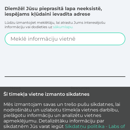
Diemžēl Jūsu pieprasītā lapa neeksistē,
iespējams kļūdaini ievadīta adrese
Lūdzu izmantojiet meklētāju, lai atrastu Jums interesējošu
informāciju vai dodieties uz
sākumlapu.
Search
News
Resources
Secondary
Šī tīmekļa vietne izmanto sīkdatnes
menu
Events
Contacts
Mēs izmantojam savas un trešo pušu sīkdatnes, lai
Inspirational stories
nodrošinātu un uzlabotu tīmekļa vietnes darbību,
pielāgotu informāciju un analizētu vietnes
Cookies Policy
apmeklējumu. Detalizētāku informāciju par
sīkdatnēm Jūs varat iegūt
Sīkdatņu politika - Labs of
Site accessibility