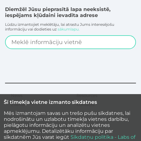
Diemžēl Jūsu pieprasītā lapa neeksistē,
iespējams kļūdaini ievadīta adrese
Lūdzu izmantojiet meklētāju, lai atrastu Jums interesējošu
informāciju vai dodieties uz
sākumlapu.
Search
News
Resources
Secondary
Šī tīmekļa vietne izmanto sīkdatnes
menu
Events
Contacts
Mēs izmantojam savas un trešo pušu sīkdatnes, lai
Inspirational stories
nodrošinātu un uzlabotu tīmekļa vietnes darbību,
pielāgotu informāciju un analizētu vietnes
Cookies Policy
apmeklējumu. Detalizētāku informāciju par
sīkdatnēm Jūs varat iegūt
Sīkdatņu politika - Labs of
Site accessibility