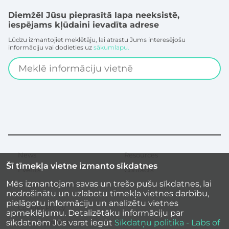
Diemžēl Jūsu pieprasītā lapa neeksistē,
iespējams kļūdaini ievadīta adrese
Lūdzu izmantojiet meklētāju, lai atrastu Jums interesējošu
informāciju vai dodieties uz
sākumlapu.
Search
News
Resources
Secondary
Šī tīmekļa vietne izmanto sīkdatnes
menu
Events
Contacts
Mēs izmantojam savas un trešo pušu sīkdatnes, lai
Inspirational stories
nodrošinātu un uzlabotu tīmekļa vietnes darbību,
pielāgotu informāciju un analizētu vietnes
Cookies Policy
apmeklējumu. Detalizētāku informāciju par
sīkdatnēm Jūs varat iegūt
Sīkdatņu politika - Labs of
Site accessibility