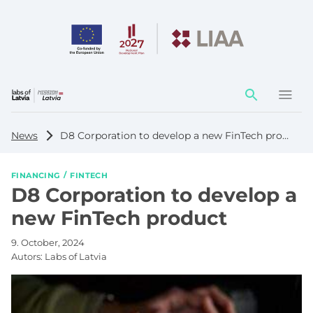
Action
element
News
D8 Corporation to develop a new FinTech product
FINANCING
FINTECH
D8 Corporation to develop a
new FinTech product
9. October, 2024
Autors:
Labs of Latvia