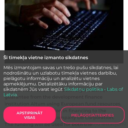
Šī tīmekļa vietne izmanto sīkdatnes
Mēs izmantojam savas un trešo pušu sīkdatnes, lai
Foto: Shutterstock
nodrošinātu un uzlabotu tīmekļa vietnes darbību,
pielāgotu informāciju un analizētu vietnes
apmeklējumu. Detalizētāku informāciju par
sīkdatnēm Jūs varat iegūt
Sīkdatņu politika - Labs of
The Latvian investment bank Signet Bank, with a
Latvia.
guarantee from the development finance
institution Altum using European fund resources,
has granted €2.5 million in financing to the
APSTIPRINĀT
PIELĀGOT/ATTEIKTIES
financial technology company D8 Corporation.
VISAS
Sīkdatņu iestatījumi
The funding will be used for both the