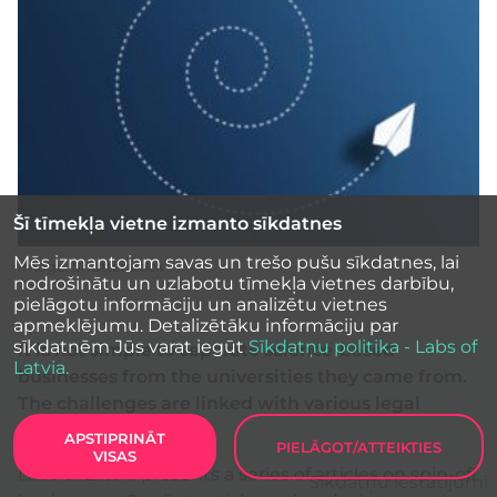
Šī tīmekļa vietne izmanto sīkdatnes
Mēs izmantojam savas un trešo pušu sīkdatnes, lai
Image: Shutterstock
nodrošinātu un uzlabotu tīmekļa vietnes darbību,
pielāgotu informāciju un analizētu vietnes
apmeklējumu. Detalizētāku informāciju par
sīkdatnēm Jūs varat iegūt
Sīkdatņu politika - Labs of
It is not simple to separate science-based
Latvia.
businesses from the universities they came from.
The challenges are linked with various legal
aspects.
APSTIPRINĀT
PIELĀGOT/ATTEIKTIES
VISAS
Labs of Latvia presents a series of articles on spin-off
Sīkdatņu iestatījumi